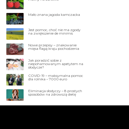
Mało znana jagoda kamczacka
Jest pomoc, choć nie ma zgody
na zwiększenie de minimis
Nowe przepisy – znakowanie
mięsa flagą kraju pochodzenia
Jak poradzić sobie z
niepohamowanym apetytem na
słodycze?
COVID-19 – maksymalna pomoc
dla rolnika – 7000 euro
Eliminacja słodyczy – 8 prostych
sposobów na zdrowszą dietę