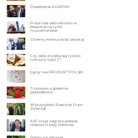
Posiedzenie AGRIFISH
Prace nad ułatwieniami w
eksporcie na rynki
muzułmańskie
Chcemy konkurować jakością
Czy jajka zwiększają ryzyko
cukrzycy typu 2?
Łączy nas PRODUKT POLSKI
Truskawki a glikemia
poposiłkowa
W przyszłości Rzecznik Praw
Zwierząt
ASF wciąż zagraża polskiej
hodowli trzody chlewnej
Maliny na zdrowie