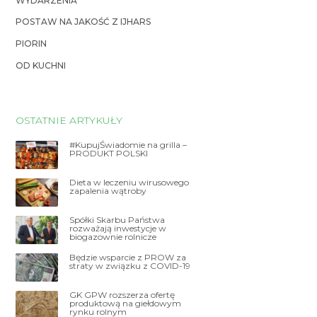
WYDARZENIA
POSTAW NA JAKOŚĆ Z IJHARS
PIORIN
OD KUCHNI
OSTATNIE ARTYKUŁY
#KupujŚwiadomie na grilla –
PRODUKT POLSKI
Dieta w leczeniu wirusowego
zapalenia wątroby
Spółki Skarbu Państwa
rozważają inwestycje w
biogazownie rolnicze
Będzie wsparcie z PROW za
straty w związku z COVID-19
GK GPW rozszerza ofertę
produktową na giełdowym
rynku rolnym