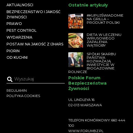
Ostatnie artykuły
AKTUALNOŚCI
BEZPIECZEŃSTWO I JAKOŚĆ
#KUPUJŚWIADOMIE
ŻYWNOŚCI
NA GRILLA –
PRODUKT POLSKI
PRAWO
PEST CONTROL
DIETA W LECZENIU
WYDARZENIA
WIRUSOWEGO
ZAPALENIA
POSTAW NA JAKOŚĆ Z IJHARS
WĄTROBY
PIORIN
SPÓŁKI SKARBU
PAŃSTWA
OD KUCHNI
ROZWAŻAJĄ
INWESTYCJE W
BIOGAZOWNIE
ROLNICZE
Polskie Forum
Bezpieczeństwa
Żywności
REGULAMIN
POLITYKA COOKIES
UL. LINDLEYA 16
02-013 WARSZAWA
TELEFON KOMÓRKOWY: 660 444
100
WWW.FORUMBZ.PL