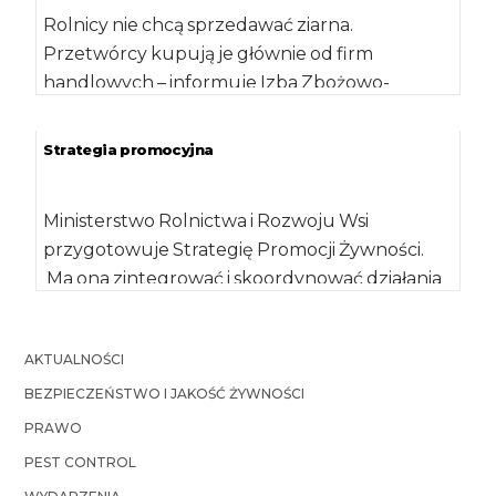
Rolnicy nie chcą sprzedawać ziarna.
Przetwórcy kupują je głównie od firm
handlowych – informuje Izba Zbożowo-
Paszowa. Zdaniem ekspertów organizacji,
moment […]
Strategia promocyjna
Ministerstwo Rolnictwa i Rozwoju Wsi
przygotowuje Strategię Promocji Żywności.
Ma ona zintegrować i skoordynować działania
w zakresie promocji żywności podejmowanych
[…]
AKTUALNOŚCI
BEZPIECZEŃSTWO I JAKOŚĆ ŻYWNOŚCI
PRAWO
PEST CONTROL