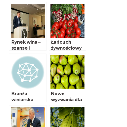
samoregulacji
Europejskiej w
sprawie
interwencji
rynkowych w
związku z
COVID-19
Rynek wina –
Łańcuch
szanse i
żywnościowy
bariery
UE pod
rozwoju
większą
ochroną?
Branża
Nowe
winiarska
wyzwania dla
ekoproducen
tów