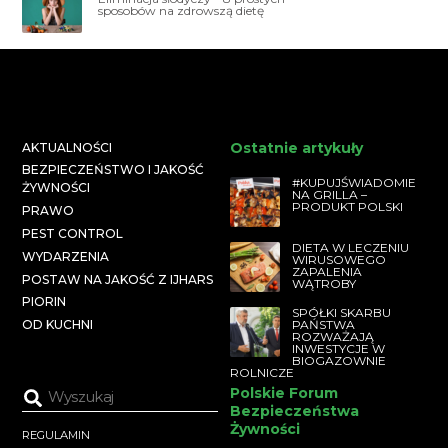
sposobów na zdrowszą dietę
Ostatnie artykuły
AKTUALNOŚCI
BEZPIECZEŃSTWO I JAKOŚĆ
#KUPUJŚWIADOMIE
ŻYWNOŚCI
NA GRILLA –
PRODUKT POLSKI
PRAWO
PEST CONTROL
DIETA W LECZENIU
WYDARZENIA
WIRUSOWEGO
ZAPALENIA
POSTAW NA JAKOŚĆ Z IJHARS
WĄTROBY
PIORIN
SPÓŁKI SKARBU
PAŃSTWA
OD KUCHNI
ROZWAŻAJĄ
INWESTYCJE W
BIOGAZOWNIE
ROLNICZE
Polskie Forum
Bezpieczeństwa
Żywności
REGULAMIN