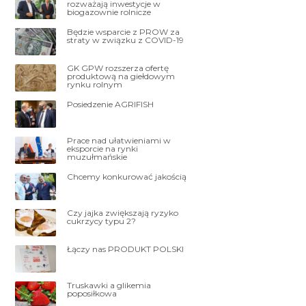
rozważają inwestycje w
biogazownie rolnicze
Będzie wsparcie z PROW za
straty w związku z COVID-19
GK GPW rozszerza ofertę
produktową na giełdowym
rynku rolnym
Posiedzenie AGRIFISH
Prace nad ułatwieniami w
eksporcie na rynki
muzułmańskie
Chcemy konkurować jakością
Czy jajka zwiększają ryzyko
cukrzycy typu 2?
Łączy nas PRODUKT POLSKI
Truskawki a glikemia
poposiłkowa