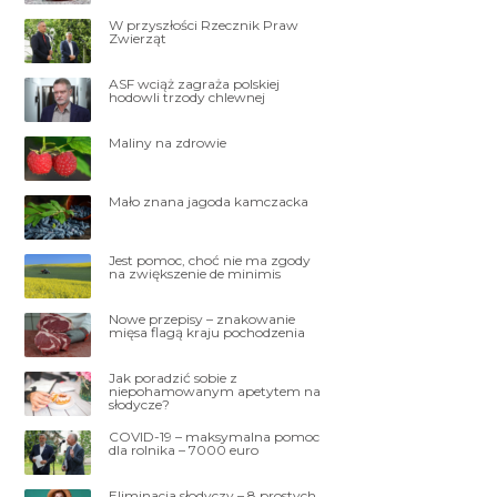
W przyszłości Rzecznik Praw
Zwierząt
ASF wciąż zagraża polskiej
hodowli trzody chlewnej
Maliny na zdrowie
Mało znana jagoda kamczacka
Jest pomoc, choć nie ma zgody
na zwiększenie de minimis
Nowe przepisy – znakowanie
mięsa flagą kraju pochodzenia
Jak poradzić sobie z
niepohamowanym apetytem na
słodycze?
COVID-19 – maksymalna pomoc
dla rolnika – 7000 euro
Eliminacja słodyczy – 8 prostych