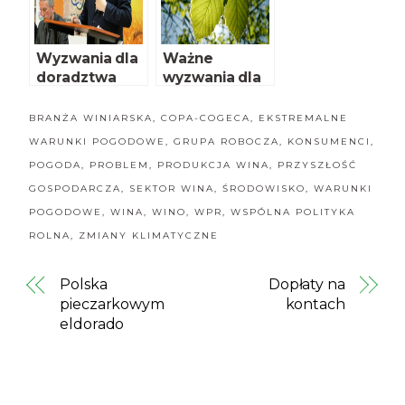
Wyzwania dla
Ważne
doradztwa
wyzwania dla
rolniczego
urzędowych
służb zdrowia
BRANŻA WINIARSKA
,
COPA-COGECA
,
EKSTREMALNE
roślin
WARUNKI POGODOWE
,
GRUPA ROBOCZA
,
KONSUMENCI
,
POGODA
,
PROBLEM
,
PRODUKCJA WINA
,
PRZYSZŁOŚĆ
GOSPODARCZA
,
SEKTOR WINA
,
ŚRODOWISKO
,
WARUNKI
POGODOWE
,
WINA
,
WINO
,
WPR
,
WSPÓLNA POLITYKA
ROLNA
,
ZMIANY KLIMATYCZNE
Polska
Dopłaty na
pieczarkowym
kontach
eldorado