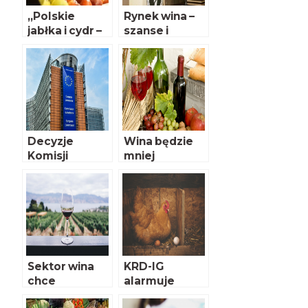
„Polskie
Rynek wina –
jabłka i cydr –
szanse i
nowe
bariery
wyzwanie”
rozwoju
Decyzje
Wina będzie
Komisji
mniej
Europejskiej w
sprawie
interwencji
rynkowych w
związku z
COVID-19
Sektor wina
KRD-IG
chce
alarmuje
samoregulacji