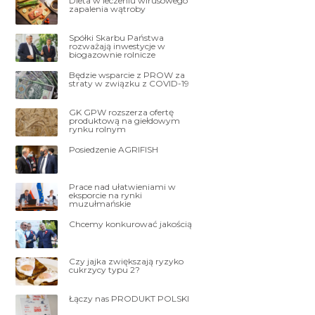
Dieta w leczeniu wirusowego
zapalenia wątroby
Spółki Skarbu Państwa
rozważają inwestycje w
biogazownie rolnicze
Będzie wsparcie z PROW za
straty w związku z COVID-19
GK GPW rozszerza ofertę
produktową na giełdowym
rynku rolnym
Posiedzenie AGRIFISH
Prace nad ułatwieniami w
eksporcie na rynki
muzułmańskie
Chcemy konkurować jakością
Czy jajka zwiększają ryzyko
cukrzycy typu 2?
Łączy nas PRODUKT POLSKI