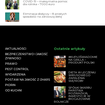
COVID-19 – maksymalna pomoc
dla rolnika – 7000 euro
Eliminacja słodyczy – 8 prostych
sposobów na zdrowszą dietę
Ostatnie artykuły
AKTUALNOŚCI
BEZPIECZEŃSTWO I JAKOŚĆ
#KUPUJŚWIADOMIE
ŻYWNOŚCI
NA GRILLA –
PRODUKT POLSKI
PRAWO
PEST CONTROL
DIETA W LECZENIU
WYDARZENIA
WIRUSOWEGO
ZAPALENIA
POSTAW NA JAKOŚĆ Z IJHARS
WĄTROBY
PIORIN
SPÓŁKI SKARBU
PAŃSTWA
OD KUCHNI
ROZWAŻAJĄ
INWESTYCJE W
BIOGAZOWNIE
ROLNICZE