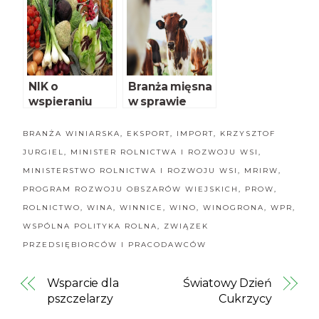
NIK o
Branża mięsna
wspieraniu
w sprawie
rozwoju
uboju
rolnictwa
BRANŻA WINIARSKA
,
EKSPORT
,
IMPORT
,
KRZYSZTOF
ekologiczneg
JURGIEL
,
MINISTER ROLNICTWA I ROZWOJU WSI
,
o
MINISTERSTWO ROLNICTWA I ROZWOJU WSI
,
MRIRW
,
PROGRAM ROZWOJU OBSZARÓW WIEJSKICH
,
PROW
,
ROLNICTWO
,
WINA
,
WINNICE
,
WINO
,
WINOGRONA
,
WPR
,
WSPÓLNA POLITYKA ROLNA
,
ZWIĄZEK
PRZEDSIĘBIORCÓW I PRACODAWCÓW
Wsparcie dla
Światowy Dzień
pszczelarzy
Cukrzycy