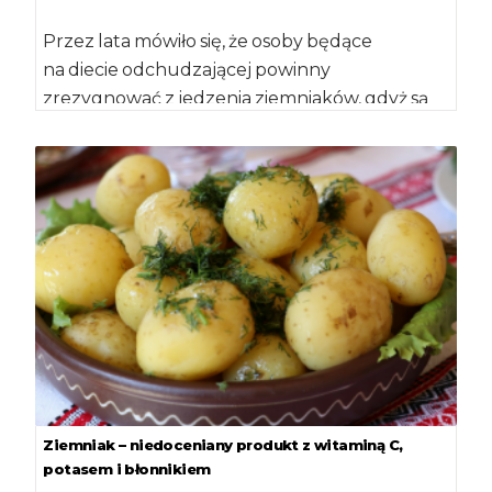
Przez lata mówiło się, że osoby będące
na diecie odchudzającej powinny
zrezygnować z jedzenia ziemniaków, gdyż są
one tuczące. Czy, aby na pewno? […]
Ziemniak – niedoceniany produkt z witaminą C,
potasem i błonnikiem