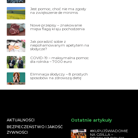
Jest pomoc, choć nie ma zgody
na zwiększenie de minimis
Nowe przepisy – znakowanie
mięsa flagą kraju pochodzenia
Jak poradzić sobie z
niepohamowanym apetytem na
słodycze?
COVID-19 – maksymalna pomoc
dla rolnika – 7000 euro
Eliminacja słodyczy – 8 prostych
sposobów na zdrowszą dietę
Ostatnie artykuły
AKTUALNOŚCI
BEZPIECZEŃSTWO I JAKOŚĆ
#KUPUJŚWIADOMIE
ŻYWNOŚCI
NA GRILLA –