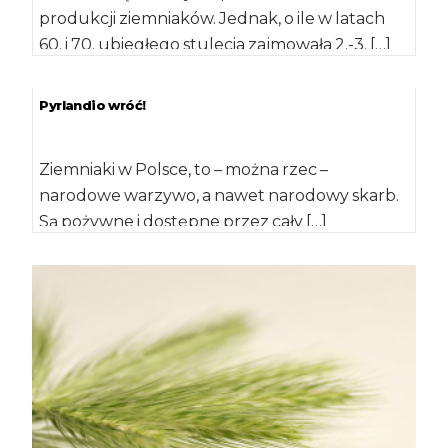
produkcji ziemniaków. Jednak, o ile w latach
60. i 70. ubiegłego stulecia zajmowała 2.-3. […]
Pyrlandio wróć!
Ziemniaki w Polsce, to – można rzec –
narodowe warzywo, a nawet narodowy skarb.
Są pożywne i dostępne przez cały […]