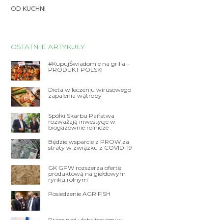
OD KUCHNI
OSTATNIE ARTYKUŁY
#KupujŚwiadomie na grilla –
PRODUKT POLSKI
Dieta w leczeniu wirusowego
zapalenia wątroby
Spółki Skarbu Państwa
rozważają inwestycje w
biogazownie rolnicze
Będzie wsparcie z PROW za
straty w związku z COVID-19
GK GPW rozszerza ofertę
produktową na giełdowym
rynku rolnym
Posiedzenie AGRIFISH
Prace nad ułatwieniami w