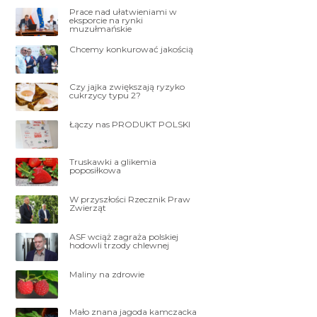
Prace nad ułatwieniami w
eksporcie na rynki
muzułmańskie
Chcemy konkurować jakością
Czy jajka zwiększają ryzyko
cukrzycy typu 2?
Łączy nas PRODUKT POLSKI
Truskawki a glikemia
poposiłkowa
W przyszłości Rzecznik Praw
Zwierząt
ASF wciąż zagraża polskiej
hodowli trzody chlewnej
Maliny na zdrowie
Mało znana jagoda kamczacka