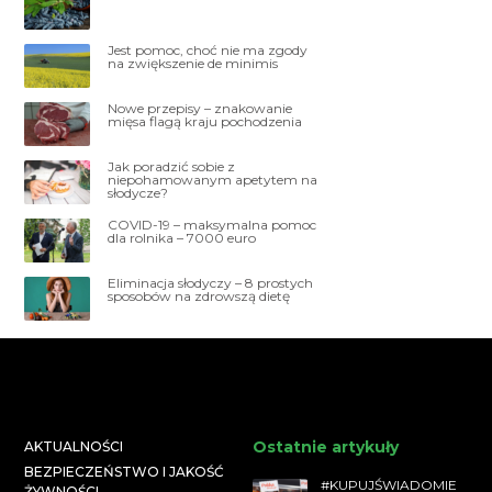
Jest pomoc, choć nie ma zgody
na zwiększenie de minimis
Nowe przepisy – znakowanie
mięsa flagą kraju pochodzenia
Jak poradzić sobie z
niepohamowanym apetytem na
słodycze?
COVID-19 – maksymalna pomoc
dla rolnika – 7000 euro
Eliminacja słodyczy – 8 prostych
sposobów na zdrowszą dietę
Ostatnie artykuły
AKTUALNOŚCI
BEZPIECZEŃSTWO I JAKOŚĆ
#KUPUJŚWIADOMIE
ŻYWNOŚCI