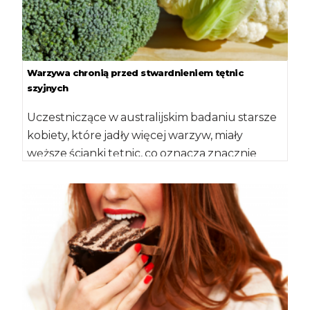
Warzywa chronią przed stwardnieniem tętnic
szyjnych
Uczestniczące w australijskim badaniu starsze
kobiety, które jadły więcej warzyw, miały
węższe ścianki tętnic, co oznacza znacznie
mniejsze zagrożenie udarem […]