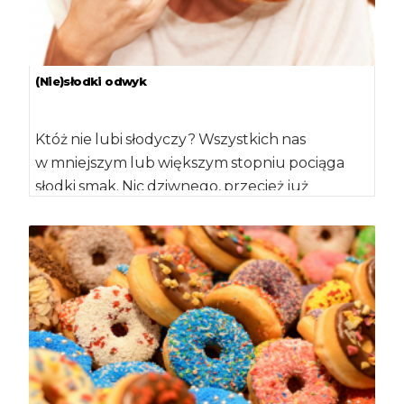
(Nie)słodki odwyk
Któż nie lubi słodyczy? Wszystkich nas
w mniejszym lub większym stopniu pociąga
słodki smak. Nic dziwnego, przecież już
od urodzenia wykazujemy wysoką […]