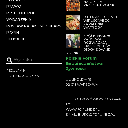
NA GRILLA –
PRODUKT POLSKI
PRAWO
PEST CONTROL
DIETA W LECZENIU
WYDARZENIA
WIRUSOWEGO
ZAPALENIA
POSTAW NA JAKOŚĆ Z IJHARS
WĄTROBY
PIORIN
SPÓŁKI SKARBU
PAŃSTWA
OD KUCHNI
ROZWAŻAJĄ
INWESTYCJE W
BIOGAZOWNIE
ROLNICZE
Polskie Forum
Bezpieczeństwa
Żywności
REGULAMIN
POLITYKA COOKIES
UL. LINDLEYA 16
02-013 WARSZAWA
TELEFON KOMÓRKOWY: 660 444
100
WWW.FORUMBZ.PL
E-MAIL: BIURO@FORUMBZ.PL