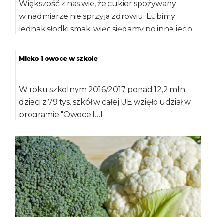
Większość z nas wie, że cukier spożywany
w nadmiarze nie sprzyja zdrowiu. Lubimy
jednak słodki smak, więc sięgamy po inne jego
rodzaje […]
Mleko i owoce w szkole
W roku szkolnym 2016/2017 ponad 12,2 mln
dzieci z 79 tys. szkół w całej UE wzięło udział w
programie "Owoce […]