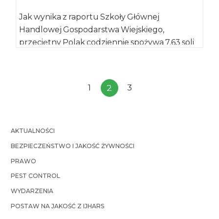
Jak wynika z raportu Szkoły Głównej
Handlowej Gospodarstwa Wiejskiego,
przeciętny Polak codziennie spożywa 7,63 soli
dodanej, czyli takiej, która używana […]
1
3
2
AKTUALNOŚCI
BEZPIECZEŃSTWO I JAKOŚĆ ŻYWNOŚCI
PRAWO
PEST CONTROL
WYDARZENIA
POSTAW NA JAKOŚĆ Z IJHARS