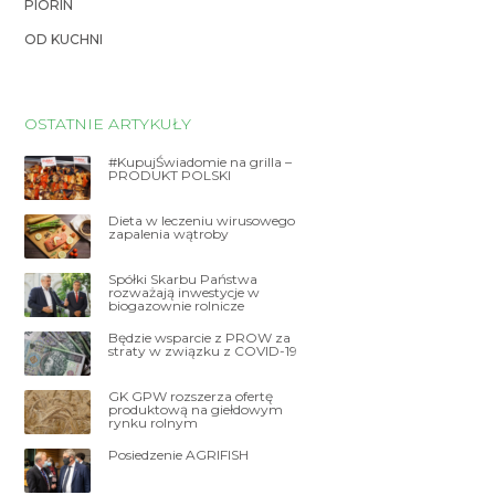
PIORIN
OD KUCHNI
OSTATNIE ARTYKUŁY
#KupujŚwiadomie na grilla –
PRODUKT POLSKI
Dieta w leczeniu wirusowego
zapalenia wątroby
Spółki Skarbu Państwa
rozważają inwestycje w
biogazownie rolnicze
Będzie wsparcie z PROW za
straty w związku z COVID-19
GK GPW rozszerza ofertę
produktową na giełdowym
rynku rolnym
Posiedzenie AGRIFISH