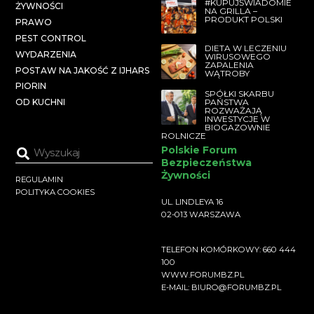
#KUPUJŚWIADOMIE
ŻYWNOŚCI
NA GRILLA –
PRODUKT POLSKI
PRAWO
PEST CONTROL
DIETA W LECZENIU
WYDARZENIA
WIRUSOWEGO
ZAPALENIA
POSTAW NA JAKOŚĆ Z IJHARS
WĄTROBY
PIORIN
SPÓŁKI SKARBU
PAŃSTWA
OD KUCHNI
ROZWAŻAJĄ
INWESTYCJE W
BIOGAZOWNIE
ROLNICZE
Polskie Forum
Bezpieczeństwa
Żywności
REGULAMIN
POLITYKA COOKIES
UL. LINDLEYA 16
02-013 WARSZAWA
TELEFON KOMÓRKOWY: 660 444
100
WWW.FORUMBZ.PL
E-MAIL: BIURO@FORUMBZ.PL