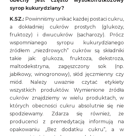
obecny jest często wysokofrutkozowy
syrop kukurydziany?
K.SZ.:
Powinniśmy unikać każdej postaci cukru,
a dokładniej cukrów prostych (glukozy,
fruktozy) i dwucukrów (sacharozy). Prócz
wspomnianego syropu kukurydzianego
źródłem „niezdrowych” cukrów są składniki
takie jak: glukoza, fruktoza, dekstroza,
maltodekstryna, zagęszczony sok (np.
jabłkowy, winogronowy), słód jęczmienny czy
miód. Należy uważnie czytać etykiety
wszystkich produktów. Wymienione źródła
cukrów znajdziemy w wielu produktach, w
których obecności cukru absolutnie się nie
spodziewamy. Zdarza się również, że
producenci z premedytacją informują na
opakowaniu „Bez dodatku cukru”, a w