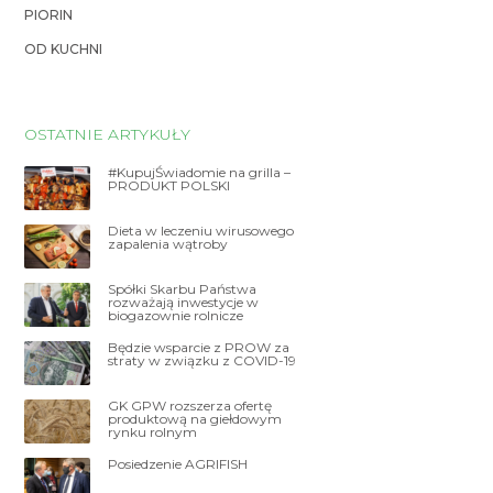
PIORIN
OD KUCHNI
OSTATNIE ARTYKUŁY
#KupujŚwiadomie na grilla –
PRODUKT POLSKI
Dieta w leczeniu wirusowego
zapalenia wątroby
Spółki Skarbu Państwa
rozważają inwestycje w
biogazownie rolnicze
Będzie wsparcie z PROW za
straty w związku z COVID-19
GK GPW rozszerza ofertę
produktową na giełdowym
rynku rolnym
Posiedzenie AGRIFISH