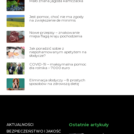
Mało znana jagoda kamczacka
Jest pomoc, choć nie ma zgody
na zwiększenie de minimis
Nowe przepisy – znakowanie
mięsa flagą kraju pochodzenia
Jak poradzić sobie z
niepohamowanym apetytem na
słodycze?
COVID-19 – maksymalna pomoc
dla rolnika – 7000 euro
Eliminacja słodyczy – 8 prostych
sposobów na zdrowszą dietę
Ostatnie artykuły
AKTUALNOŚCI
BEZPIECZEŃSTWO I JAKOŚĆ