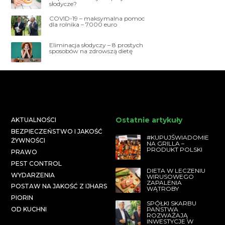
słodycze?
COVID-19 – maksymalna pomoc
dla rolnika – 7000 euro
Eliminacja słodyczy – 8 prostych
sposobów na zdrowszą dietę
Ostatnie artykuły
AKTUALNOŚCI
BEZPIECZEŃSTWO I JAKOŚĆ
#KUPUJŚWIADOMIE
ŻYWNOŚCI
NA GRILLA –
PRODUKT POLSKI
PRAWO
PEST CONTROL
DIETA W LECZENIU
WYDARZENIA
WIRUSOWEGO
ZAPALENIA
POSTAW NA JAKOŚĆ Z IJHARS
WĄTROBY
PIORIN
SPÓŁKI SKARBU
PAŃSTWA
OD KUCHNI
ROZWAŻAJĄ
INWESTYCJE W