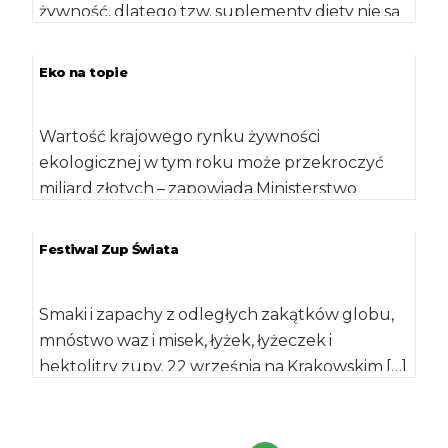
żywność, dlatego tzw. suplementy diety nie są
potrzebne, jeśli nie zleci […]
Eko na topie
Wartość krajowego rynku żywności
ekologicznej w tym roku może przekroczyć
miliard złotych – zapowiada Ministerstwo
Rolnictwa i Rozwoju Wsi. Dostępność […]
Festiwal Zup Świata
Smaki i zapachy z odległych zakątków globu,
mnóstwo waz i misek, łyżek, łyżeczek i
hektolitry zupy. 22 września na Krakowskim […]