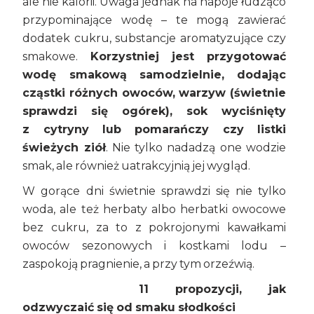
ale nie kalorii. Uwaga jednak na napoje łudząco
przypominające wodę – te mogą zawierać
dodatek cukru, substancje aromatyzujące czy
smakowe.
Korzystniej jest przygotować
wodę smakową samodzielnie, dodając
cząstki różnych owoców, warzyw (świetnie
sprawdzi się ogórek), sok wyciśnięty
z cytryny lub pomarańczy czy listki
świeżych ziół
. Nie tylko nadadzą one wodzie
smak, ale również uatrakcyjnią jej wygląd.
W gorące dni świetnie sprawdzi się nie tylko
woda, ale też herbaty albo herbatki owocowe
bez cukru, za to z pokrojonymi kawałkami
owoców sezonowych i kostkami lodu –
zaspokoją pragnienie, a przy tym orzeźwią.
11 propozycji, jak
odzwyczaić się od smaku słodkości