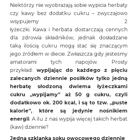
Niektórzy nie wyobrażają sobie wypicia herbaty
czy kawy bez dodatku cukru – zwyczajowo
wsypujemy 2
łyżeczki. Kawa i herbata dostarczają cennych
dla zdrowia składników
,
jednak dosładzane
taką ilością cukru mogą stać się znaczącym
jego źródłem w diecie. Zwłaszcza gdy jesteśmy
amatorami tych napojów. Prosty
przykład:
wypijając do każdego z pięciu
zalecanych dziennie posiłków tylko jedną
herbatę słodzoną dwiema łyżeczkami
cukru „wypijamy” aż 50 g cukru, czyli
dodatkowo ok. 200 kcal, i są to tzw. „puste
kalorie”, które są jedynie nośnikiem
energii
. A ilu z nas wypija więcej takich herbat
(kaw) dziennie?
Jedna szklanka soku owocowego dziennie