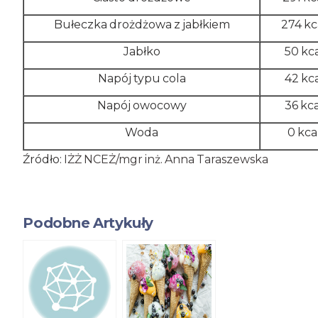
Bułeczka drożdżowa z jabłkiem
274 kc
Jabłko
50 kc
Napój typu cola
42 kc
Napój owocowy
36 kc
Woda
0 kca
Źródło:
IŻŻ NCEŻ/mgr inż. Anna Taraszewska
Podobne Artykuły