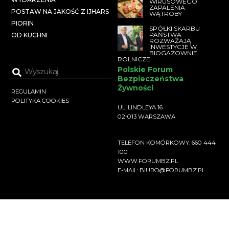
WIRUSOWEGO
ZAPALENIA
POSTAW NA JAKOŚĆ Z IJHARS
WĄTROBY
PIORIN
SPÓŁKI SKARBU
PAŃSTWA
OD KUCHNI
ROZWAŻAJĄ
INWESTYCJE W
BIOGAZOWNIE
ROLNICZE
Polskie Forum
Bezpieczeństwa
Żywności
REGULAMIN
POLITYKA COOKIES
UL. LINDLEYA 16
02-013 WARSZAWA
TELEFON KOMÓRKOWY: 660 444
100
WWW.FORUMBZ.PL
E-MAIL: BIURO@FORUMBZ.PL