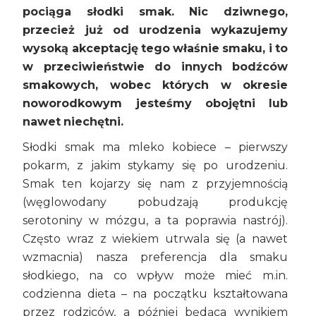
pociąga słodki smak. Nic dziwnego,
przecież już od urodzenia wykazujemy
wysoką akceptację tego właśnie smaku, i to
w przeciwieństwie do innych bodźców
smakowych, wobec których w okresie
noworodkowym jesteśmy obojętni lub
nawet niechętni.
Słodki smak ma mleko kobiece – pierwszy
pokarm, z jakim stykamy się po urodzeniu.
Smak ten kojarzy się nam z przyjemnością
(węglowodany pobudzają produkcję
serotoniny w mózgu, a ta poprawia nastrój).
Często wraz z wiekiem utrwala się (a nawet
wzmacnia) nasza preferencja dla smaku
słodkiego, na co wpływ może mieć m.in.
codzienna dieta – na początku kształtowana
przez rodziców, a później będąca wynikiem