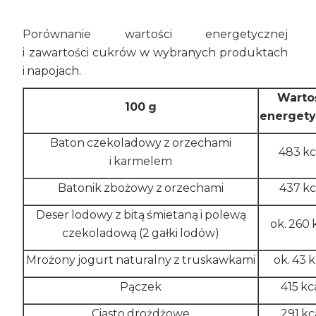
Porównanie wartości energetycznej
i zawartości cukrów w wybranych produktach
i napojach.
Warto
100 g
energet
Baton czekoladowy z orzechami
483 kc
i karmelem
Batonik zbożowy z orzechami
437 kc
Deser lodowy z bitą śmietaną i polewą
ok. 260 
czekoladową (2 gałki lodów)
Mrożony jogurt naturalny z truskawkami
ok. 43 k
Pączek
415 kc
Ciasto drożdżowe
291 kc