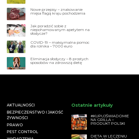
Nowe przepisy – znakowanie
mięsa flagą kraju pochodzenia
Jak poradzić sobie z
niepohamowanym apetytem na
słodycze?
COVID-19 – maksymalna pomoc
dla rolnika – 7000 euro
Eliminacja słodyczy – 8 prostych
sposobów na zdrowszą dietę
Ostatnie artykuły
AKTUALNOŚCI
BEZPIECZEŃSTWO I JAKOŚĆ
#KUPUJŚWIADOMIE
ŻYWNOŚCI
NA GRILLA –
PRODUKT POLSKI
PRAWO
PEST CONTROL
DIETA W LECZENIU
WYDARZENIA