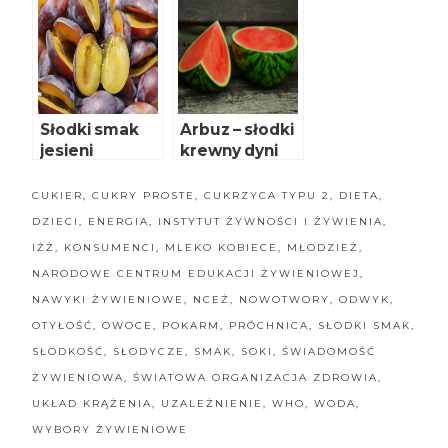
dla zdrowia
dla zdrowia
Słodki smak
Arbuz – słodki
jesieni
krewny dyni
CUKIER
,
CUKRY PROSTE
,
CUKRZYCA TYPU 2
,
DIETA
,
DZIECI
,
ENERGIA
,
INSTYTUT ŻYWNOŚCI I ŻYWIENIA
,
IŻŻ
,
KONSUMENCI
,
MLEKO KOBIECE
,
MŁODZIEŻ
,
NARODOWE CENTRUM EDUKACJI ŻYWIENIOWEJ
,
NAWYKI ŻYWIENIOWE
,
NCEŻ
,
NOWOTWORY
,
ODWYK
,
OTYŁOŚĆ
,
OWOCE
,
POKARM
,
PRÓCHNICA
,
SŁODKI SMAK
,
SŁODKOŚĆ
,
SŁODYCZE
,
SMAK
,
SOKI
,
ŚWIADOMOŚĆ
ŻYWIENIOWA
,
ŚWIATOWA ORGANIZACJA ZDROWIA
,
UKŁAD KRĄŻENIA
,
UZALEŻNIENIE
,
WHO
,
WODA
,
WYBORY ŻYWIENIOWE