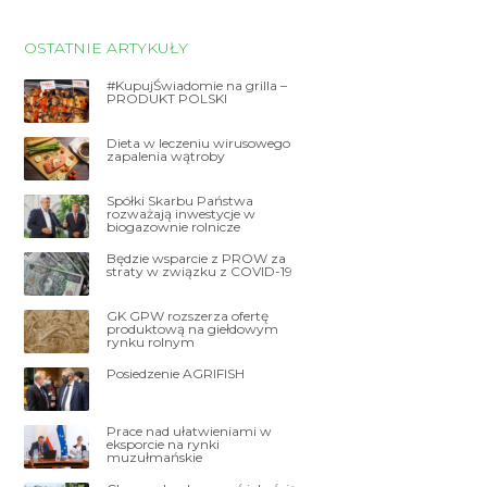
OSTATNIE ARTYKUŁY
#KupujŚwiadomie na grilla –
PRODUKT POLSKI
Dieta w leczeniu wirusowego
zapalenia wątroby
Spółki Skarbu Państwa
rozważają inwestycje w
biogazownie rolnicze
Będzie wsparcie z PROW za
straty w związku z COVID-19
GK GPW rozszerza ofertę
produktową na giełdowym
rynku rolnym
Posiedzenie AGRIFISH
Prace nad ułatwieniami w
eksporcie na rynki
muzułmańskie