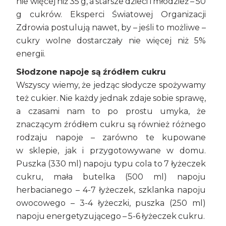
nie więcej niż 35 g, a starsze dzieci i młodzież – 50
g cukrów. Eksperci Światowej Organizacji
Zdrowia postulują nawet, by – jeśli to możliwe –
cukry wolne dostarczały nie więcej niż 5%
energii.
Słodzone napoje są źródłem cukru
Wszyscy wiemy, że jedząc słodycze spożywamy
też cukier. Nie każdy jednak zdaje sobie sprawę,
a czasami nam to po prostu umyka, że
znaczącym źródłem cukru są również różnego
rodzaju napoje – zarówno te kupowane
w sklepie, jak i przygotowywane w domu.
Puszka (330 ml) napoju typu cola to 7 łyżeczek
cukru, mała butelka (500 ml) napoju
herbacianego – 4-7 łyżeczek, szklanka napoju
owocowego – 3-4 łyżeczki, puszka (250 ml)
napoju energetyzującego – 5-6 łyżeczek cukru.