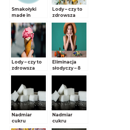
Smakołyki
Lody – czy to
made in
zdrowsza
Poland
przekąska niż
słodycze?
Lody – czy to
Eliminacja
zdrowsza
słodyczy – 8
przekąska niż
prostych
słodycze?
sposobów na
zdrowszą
dietę
Nadmiar
Nadmiar
cukru
cukru
niebezpieczny
niebezpieczny