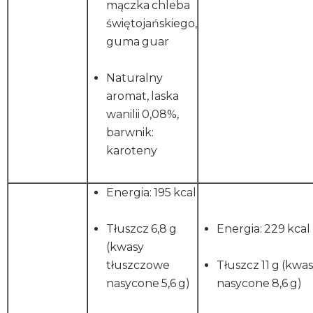
mączka chleba
świętojańskiego,
guma guar
Naturalny
aromat, laska
wanilii 0,08%,
barwnik:
karoteny
Energia: 195 kcal
Tłuszcz 6,8 g
Energia: 229 kcal
(kwasy
tłuszczowe
Tłuszcz 11 g (kwa
nasycone 5,6 g)
nasycone 8,6 g)