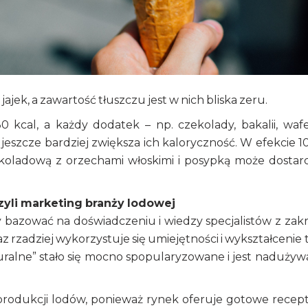
jajek, a zawartość tłuszczu jest w nich bliska zeru.
 kcal, a każdy dodatek – np. czekolady, bakalii, wafe
 jeszcze bardziej zwiększa ich kaloryczność. W efekcie 1
oladową z orzechami włoskimi i posypką może dostar
czyli marketing branży lodowej
 bazować na doświadczeniu i wiedzy specjalistów z zak
z rzadziej wykorzystuje się umiejętności i wykształcenie 
turalne” stało się mocno spopularyzowane i jest nadużyw
 produkcji lodów, ponieważ rynek oferuje gotowe recep