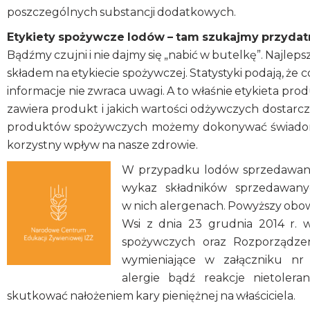
poszczególnych substancji dodatkowych.
Etykiety spożywcze lodów – tam szukajmy przydat
Bądźmy czujni i nie dajmy się „nabić w butelkę”. Najlep
składem na etykiecie spożywczej. Statystyki podają, że 
informacje nie zwraca uwagi. A to właśnie etykieta p
zawiera produkt i jakich wartości odżywczych dostarcz
produktów spożywczych możemy dokonywać świadomyc
korzystny wpływ na nasze zdrowie.
W przypadku lodów sprzedawanych
wykaz składników sprzedawany
w nich alergenach. Powyższy obow
Wsi z dnia 23 grudnia 2014 r.
spożywczych oraz Rozporządzen
wymieniające w załączniku nr 
alergie bądź reakcje nietoler
skutkować nałożeniem kary pieniężnej na właściciela.