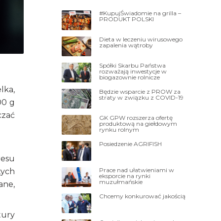
#KupujŚwiadomie na grilla –
PRODUKT POLSKI
Dieta w leczeniu wirusowego
zapalenia wątroby
Spółki Skarbu Państwa
rozważają inwestycje w
biogazownie rolnicze
lka,
Będzie wsparcie z PROW za
straty w związku z COVID-19
00 g
czać
GK GPW rozszerza ofertę
produktową na giełdowym
rynku rolnym
Posiedzenie AGRIFISH
resu
Prace nad ułatwieniami w
tych
eksporcie na rynki
muzułmańskie
ane,
Chcemy konkurować jakością
tury