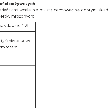
ości odżywczych
ariańskimi wcale nie muszą cechować się dobrym skła
serów mrożonych:
jak dawniej” [2]
lody śmietankowe
nym sosem