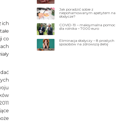
Jak poradzić sobie z
niepohamowanym apetytem na
słodycze?
 ich
COVID-19 – maksymalna pomoc
dla rolnika – 7000 euro
tałe
i co
Eliminacja słodyczy – 8 prostych
sposobów na zdrowszą dietę
iach
iały
adać
tych
woju
dków
2011
jące
może