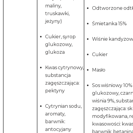
maliny,
Odtworzone odt
truskawki,
jeżyny)
Śmietanka 15%
Cukier, syrop
Wiśnie kandyzow
glukozowy,
glukoza
Cukier
Kwas cytrynowy,
Masło
substancja
zagęszczająca:
Sos wiśniowy 10% 
pektyny
glukozowy, czarn
wiśnia 9%, substa
Cytrynian sodu,
zagęszczająca: sk
aromaty,
modyfikowana, r
barwnik:
kwasowości: kwas
antocyjany
barwnik: betanin