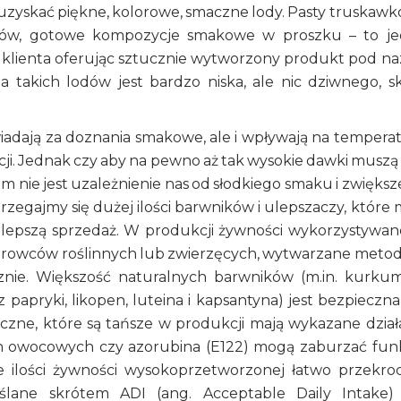
 uzyskać piękne, kolorowe, smaczne lody. Pasty truskaw
nów, gotowe kompozycje smakowe w proszku – to j
ć” klienta oferując sztucznie wytworzony produkt pod n
a takich lodów jest bardzo niska, ale nic dziwnego, s
iadają za doznania smakowe, ale i wpływają na tempera
ji. Jednak czy aby na pewno aż tak wysokie dawki muszą
nie jest uzależnienie nas od słodkiego smaku i zwiększ
zegajmy się dużej ilości barwników i ulepszaczy, które 
o lepszą sprzedaż. W produkcji żywności wykorzystywan
surowców roślinnych lub zwierzęcych, wytwarzane meto
znie. Większość naturalnych barwników (m.in. kurkum
 z papryki, likopen, luteina i kapsantyna) jest bezpieczna
yczne, które są tańsze w produkcji mają wykazane dział
ch owocowych czy azorubina (E122) mogą zaburzać fun
e ilości żywności wysokoprzetworzonej łatwo przekro
lane skrótem ADI (ang. Acceptable Daily Intake)