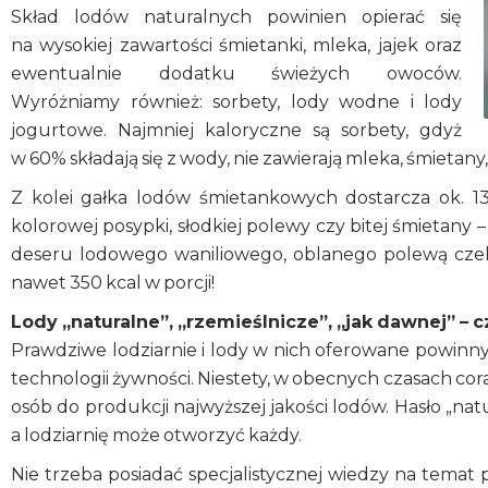
Skład lodów naturalnych powinien opierać się
na wysokiej zawartości śmietanki, mleka, jajek oraz
ewentualnie dodatku świeżych owoców.
Wyróżniamy również: sorbety, lody wodne i lody
jogurtowe. Najmniej kaloryczne są sorbety, gdyż
w 60% składają się z wody, nie zawierają mleka, śmietany, 
Z kolei gałka lodów śmietankowych dostarcza ok. 130
kolorowej posypki, słodkiej polewy czy bitej śmietany –
deseru lodowego waniliowego, oblanego polewą czek
nawet 350 kcal w porcji!
Lody „naturalne”, „rzemieślnicze”, „jak dawnej” – 
Prawdziwe lodziarnie i lody w nich oferowane powinny
technologii żywności. Niestety, w obecnych czasach cora
osób do produkcji najwyższej jakości lodów. Hasło „na
a lodziarnię może otworzyć każdy.
Nie trzeba posiadać specjalistycznej wiedzy na temat