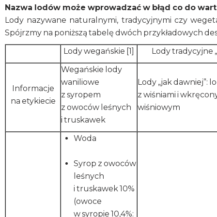
Nazwa lodów może wprowadzać w błąd co do wart
Lody nazywane naturalnymi, tradycyjnymi czy weget
Spójrzmy na poniższą tabelę dwóch przykładowych de
Lody wegańskie [1]
Lody tradycyjne „
Wegańskie lody
waniliowe
Lody „jak dawniej”: 
Informacje
z syropem
z wiśniami i wkręco
na etykiecie
z owoców leśnych
wiśniowym
i truskawek
Woda
Syrop z owoców
leśnych
i truskawek 10%
(owoce
w syropie 10,4%: