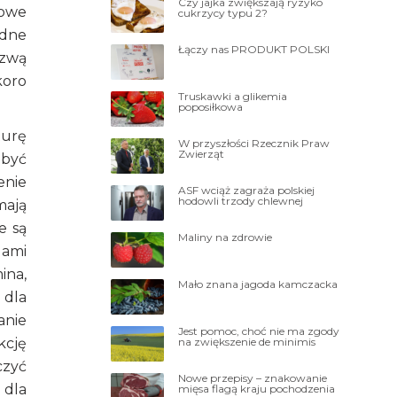
Czy jajka zwiększają ryzyko
kowe
cukrzycy typu 2?
edne
Łączy nas PRODUKT POLSKI
azwą
koro
Truskawki a glikemia
poposiłkowa
turę
W przyszłości Rzecznik Praw
Zwierząt
 być
enie
ASF wciąż zagraża polskiej
hodowli trzody chlewnej
mają
e są
Maliny na zdrowie
dami
ina,
Mało znana jagoda kamczacka
 dla
anie
Jest pomoc, choć nie ma zgody
na zwiększenie de minimis
kcję
czyć
Nowe przepisy – znakowanie
 dla
mięsa flagą kraju pochodzenia