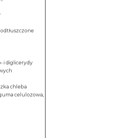
y
 odtłuszczone
i diglicerydy
owych
czka chleba
 guma celulozowa,