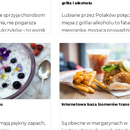
grilla i alkoholu
nie sprzyja chorobom
Lubiane przez Polaków połąc
ia, nie pogarsza
mięsa z grilla i alkoholu to fat
ukrzyków – to wynik
mieszanka, mogąca prowadzi
lijskich naukowców.
zapalenia trzustki lub żołądka 
]
zu
Internetowa baza izomerów trans
 mają piękny zapach,
Są obecne w margarynach w