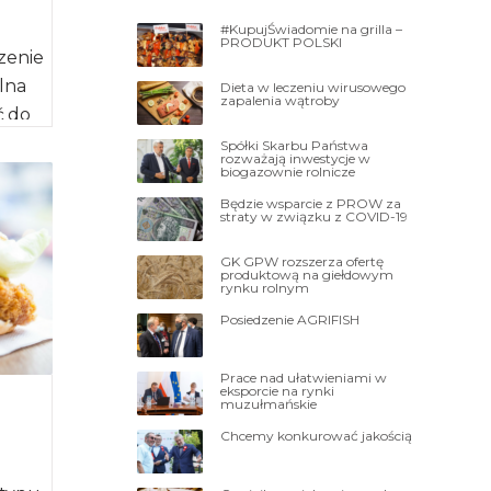
#KupujŚwiadomie na grilla –
PRODUKT POLSKI
zenie
alna
Dieta w leczeniu wirusowego
zapalenia wątroby
ć do
– […]
Spółki Skarbu Państwa
rozważają inwestycje w
biogazownie rolnicze
Będzie wsparcie z PROW za
straty w związku z COVID-19
GK GPW rozszerza ofertę
produktową na giełdowym
rynku rolnym
Posiedzenie AGRIFISH
Prace nad ułatwieniami w
eksporcie na rynki
muzułmańskie
Chcemy konkurować jakością