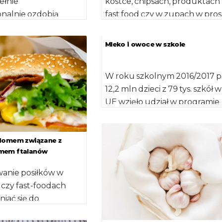
ełnie
kostce, chipsach, produktach
nalnie ozdobią
fast food czy w zupach w pro
awę, nawet tak
Mowa o izomerach trans, […]
 komunijny tort. […]
Mleko i owoce w szkole
W roku szkolnym 2016/2017 
12,2 mln dzieci z 79 tys. szkół w
UE wzięło udział w programie
"Owoce […]
domem związane z
mem ftalanów
wanie posiłków w
 czy fast-foodach
iać się do
poziomu szkodliwych