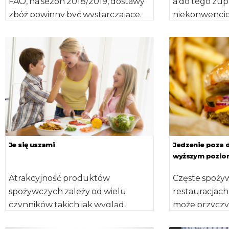
FAO, na sezon 2018/2019, dostawy
a do tego zup
zbóż powinny być wystarczające.
niekonwencjo
Biorąc po uwagę sytuację na
niejedną potr
polach oraz […]
wyszukaną jak
Je się uszami
Jedzenie poza 
wyższym pozio
Atrakcyjność produktów
Częste spoży
spożywczych zależy od wielu
restauracjach
czynników takich jak wygląd,
może przyczyn
aromat i smak. Z badań
zwiększenia 