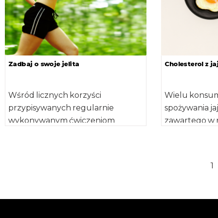
Zadbaj o swoje jelita
Cholesterol z jaj
Wśród licznych korzyści
Wielu konsum
przypisywanych regularnie
spożywania j
wykonywanym ćwiczeniom
zawartego w n
fizycznym wymienia się również
Warto przypo
zmiany w funkcjonowaniu układu
aktualnych b
pokarmowego. Udowodniono, że
[…]
1
aktywność fizyczna usprawnia […]