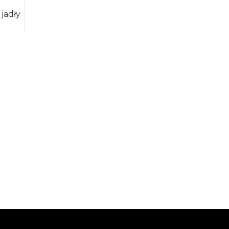
 jadły
cznie
…]