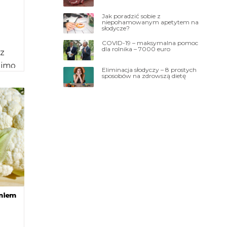
Jak poradzić sobie z
niepohamowanym apetytem na
słodycze?
COVID-19 – maksymalna pomoc
dla rolnika – 7000 euro
z
Mimo
Eliminacja słodyczy – 8 prostych
sposobów na zdrowszą dietę
ak
 […]
eniem