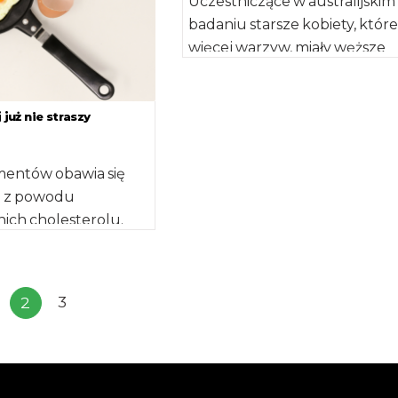
Uczestniczące w australijskim
badaniu starsze kobiety, które
więcej warzyw, miały węższe
ścianki tętnic, co oznacza zna
mniejsze zagrożenie udarem [
 już nie straszy
entów obawia się
aj z powodu
ich cholesterolu.
mnieć, że według
adań naukowych jest
3
2