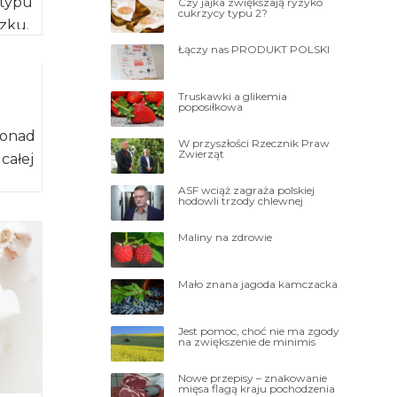
 typu
Czy jajka zwiększają ryzyko
cukrzycy typu 2?
szku.
Łączy nas PRODUKT POLSKI
Truskawki a glikemia
poposiłkowa
ponad
W przyszłości Rzecznik Praw
Zwierząt
 całej
ASF wciąż zagraża polskiej
hodowli trzody chlewnej
Maliny na zdrowie
Mało znana jagoda kamczacka
Jest pomoc, choć nie ma zgody
na zwiększenie de minimis
Nowe przepisy – znakowanie
mięsa flagą kraju pochodzenia