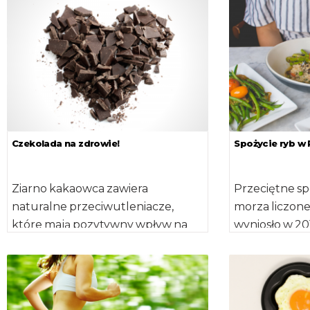
prowadzonych na Wydziale Nauk
ftalanów w or
o […]
naukowcy […]
Czekolada na zdrowie!
Spożycie ryb w 
Ziarno kakaowca zawiera
Przeciętne sp
naturalne przeciwutleniacze,
morza liczon
które mają pozytywny wpływ na
wyniosło w 20
układ sercowy i naczyniowy.
13,11 kg w 2016
Udowodniono, że regularne
spożywanie proszku kakaowego
[…]