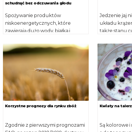
schudnąć bez odczuwania głodu
Spożywanie produktów
Jedzenie jaj 
niskoenergetycznych, które
układu krążen
zawierają dużo wody, białka i
także stanu c
błonnika, jak warzywa, chude
badań austra
mięso czy ryż, pomaga zgubić
Jak wynika […
zbędne kilogramy […]
Korzystne prognozy dla rynku zbóż
Kwiaty na taler
Zgodnie z pierwszymi prognozami
Są kolorowe i