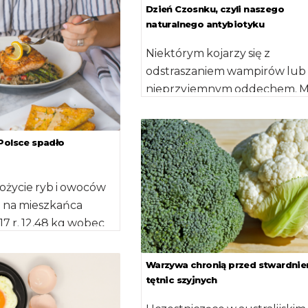
ganizmie – ostrzegają
Dzień Czosnku, czyli naszego
naturalnego antybiotyku
Niektórym kojarzy się z
odstraszaniem wampirów lub 
nieprzyjemnym oddechem. 
specyficznej woni, warto jedn
przełamać się i wprowadzić go
Polsce spadło
ożycie ryb i owoców
e na mieszkańca
17 r. 12,48 kg wobec
 […]
Warzywa chronią przed stwardni
tętnic szyjnych