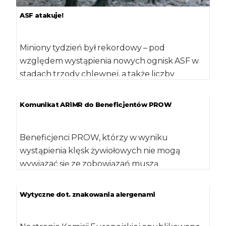
ASF atakuje!
Miniony tydzień był rekordowy – pod
względem wystąpienia nowych ognisk ASF w
stadach trzody chlewnej, a także liczby
przypadków choroby […]
Komunikat ARiMR do Beneficjentów PROW
Beneficjenci PROW, którzy w wyniku
wystąpienia klęsk żywiołowych nie mogą
wywiązać się ze zobowiązań muszą
niezwłocznie poinformować o tym ARiMR. […]
Wytyczne dot. znakowania alergenami