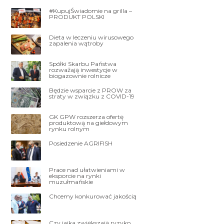
#KupujŚwiadomie na grilla –
PRODUKT POLSKI
Dieta w leczeniu wirusowego
zapalenia wątroby
Spółki Skarbu Państwa
rozważają inwestycje w
biogazownie rolnicze
Będzie wsparcie z PROW za
straty w związku z COVID-19
GK GPW rozszerza ofertę
produktową na giełdowym
rynku rolnym
Posiedzenie AGRIFISH
Prace nad ułatwieniami w
eksporcie na rynki
muzułmańskie
Chcemy konkurować jakością
Czy jajka zwiększają ryzyko