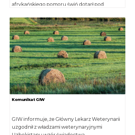
afrykańskiego pomoru świń dotarł pod
Warszawę. Powiatowy Inspektorat
Weterynaryjny w […]
Komunikat GIW
GIW informuje, że Główny Lekarz Weterynarii
uzgodnił z władzami weterynaryjnymi
Uzbekistanu wzór świadectwa