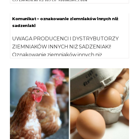
weterynaryjnego dla dodatków paszowych,
premiksów oraz pasz niezawierających
Komunikat – oznakowanie ziemniaków innych niż
składników […]
sadzeniaki
UWAGA PRODUCENCI I DYSTRYBUTORZY
ZIEMNIAKÓW INNYCH NIŻ SADZENIAKI!
Oznakowanie ziemniaków innych niż
sadzeniaki powinno zawierać numer wpisu do
rejestru przedsiębiorców: podmiotu, który je
[…]