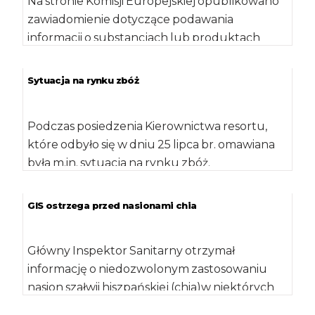
Na stronie Komisji Europejskiej opublikowano
zawiadomienie dotyczące podawania
informacji o substancjach lub produktach
powodujących alergie lub reakcje
nietolerancji, zgodnie z […]
Sytuacja na rynku zbóż
Podczas posiedzenia Kierownictwa resortu,
które odbyło się w dniu 25 lipca br. omawiana
była m.in. sytuacja na rynku zbóż.
Powierzchnia zasiewów zbóż […]
GIS ostrzega przed nasionami chia
Główny Inspektor Sanitarny otrzymał
informację o niedozwolonym zastosowaniu
nasion szałwii hiszpańskiej (chia)w niektórych
kategoriach środków spożywczych (np.