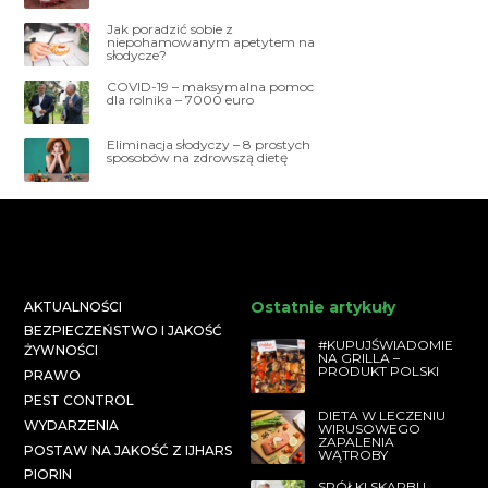
Jak poradzić sobie z
niepohamowanym apetytem na
słodycze?
COVID-19 – maksymalna pomoc
dla rolnika – 7000 euro
Eliminacja słodyczy – 8 prostych
sposobów na zdrowszą dietę
Ostatnie artykuły
AKTUALNOŚCI
BEZPIECZEŃSTWO I JAKOŚĆ
#KUPUJŚWIADOMIE
ŻYWNOŚCI
NA GRILLA –
PRODUKT POLSKI
PRAWO
PEST CONTROL
DIETA W LECZENIU
WYDARZENIA
WIRUSOWEGO
ZAPALENIA
POSTAW NA JAKOŚĆ Z IJHARS
WĄTROBY
PIORIN
SPÓŁKI SKARBU