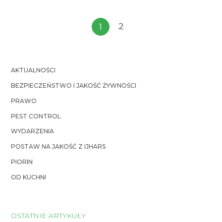
jogurtów, deserów). W opinii z 2009 roku […]
2
1
AKTUALNOŚCI
BEZPIECZEŃSTWO I JAKOŚĆ ŻYWNOŚCI
PRAWO
PEST CONTROL
WYDARZENIA
POSTAW NA JAKOŚĆ Z IJHARS
PIORIN
OD KUCHNI
OSTATNIE ARTYKUŁY