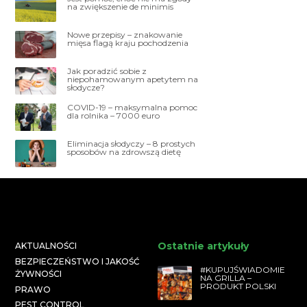
na zwiększenie de minimis
Nowe przepisy – znakowanie
mięsa flagą kraju pochodzenia
Jak poradzić sobie z
niepohamowanym apetytem na
słodycze?
COVID-19 – maksymalna pomoc
dla rolnika – 7000 euro
Eliminacja słodyczy – 8 prostych
sposobów na zdrowszą dietę
Ostatnie artykuły
AKTUALNOŚCI
BEZPIECZEŃSTWO I JAKOŚĆ
#KUPUJŚWIADOMIE
ŻYWNOŚCI
NA GRILLA –
PRODUKT POLSKI
PRAWO
PEST CONTROL