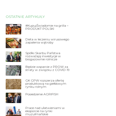
OSTATNIE ARTYKUŁY
#KupujŚwiadomie na grilla –
PRODUKT POLSKI
Dieta w leczeniu wirusowego
zapalenia wątroby
Spółki Skarbu Państwa
rozważają inwestycje w
biogazownie rolnicze
Będzie wsparcie z PROW za
straty w związku z COVID-19
GK GPW rozszerza ofertę
produktową na giełdowym
rynku rolnym
Posiedzenie AGRIFISH
Prace nad ułatwieniami w
eksporcie na rynki
muzułmańskie