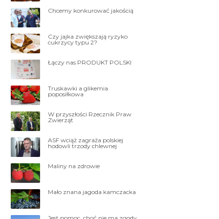
Chcemy konkurować jakością
Czy jajka zwiększają ryzyko
cukrzycy typu 2?
Łączy nas PRODUKT POLSKI
Truskawki a glikemia
poposiłkowa
W przyszłości Rzecznik Praw
Zwierząt
ASF wciąż zagraża polskiej
hodowli trzody chlewnej
Maliny na zdrowie
Mało znana jagoda kamczacka
Jest pomoc, choć nie ma zgody