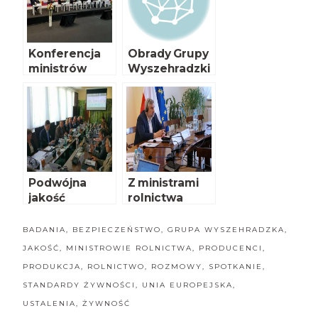
Konferencja
Obrady Grupy
ministrów
Wyszehradzki
rolnictwa
ej
państw grupy
wyszehradzki
ej
Podwójna
Z ministrami
jakość
rolnictwa
artykułów
państw Grupy
spożywczych
V4 o reformie
BADANIA
,
BEZPIECZEŃSTWO
,
GRUPA WYSZEHRADZKA
,
– Spotkanie
WPR
JAKOŚĆ
,
MINISTROWIE ROLNICTWA
,
PRODUCENCI
,
Grupy
PRODUKCJA
,
ROLNICTWO
,
ROZMOWY
,
SPOTKANIE
,
Wyszehradzki
STANDARDY ŻYWNOŚCI
ej
,
UNIA EUROPEJSKA
,
USTALENIA
,
ŻYWNOŚĆ