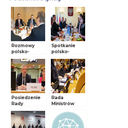
Rozmowy
Spotkanie
polsko-
polsko-
czeskie
czeskiej grupy
roboczej ds.
ASF
Posiedzenie
Rada
Rady
Ministrów
Ministrów
rolnictwa UE
rolnictwa UE
AGRIFISH w
Luksemburgu