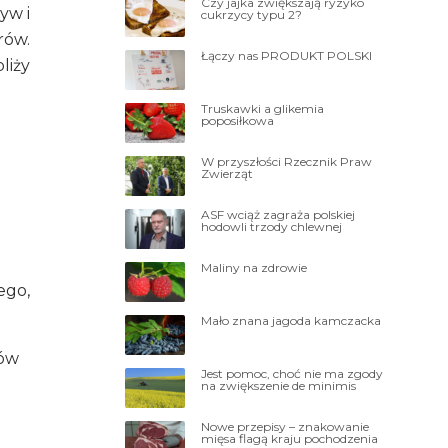
Czy jajka zwiększają ryzyko
yw i
cukrzycy typu 2?
rów.
Łączy nas PRODUKT POLSKI
liży
Truskawki a glikemia
poposiłkowa
W przyszłości Rzecznik Praw
Zwierząt
ASF wciąż zagraża polskiej
hodowli trzody chlewnej
Maliny na zdrowie
ego,
Mało znana jagoda kamczacka
oców
Jest pomoc, choć nie ma zgody
na zwiększenie de minimis
Nowe przepisy – znakowanie
mięsa flagą kraju pochodzenia