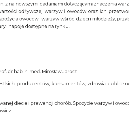
in. z najnowszymi badaniami dotyczącymi znaczenia warz
wartości odżywczej warzyw i owoców oraz ich przetwo
ożycia owoców i warzyw wśród dzieci i młodzieży, przyb
ry i napoje dostępne na rynku.
of. dr hab. n. med. Mirosław Jarosz
zystkich: producentów, konsumentów, zdrowia publiczn
owanej diecie i prewencji chorób. Spożycie warzyw i ow
owicz