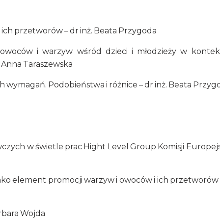
 ich przetworów – dr inż. Beata Przygoda
a owoców i warzyw wśród dzieci i młodzieży w kontek
 Anna Taraszewska
nych wymagań. Podobieństwa i różnice – dr inż. Beata Przyg
czych w świetle prac Hight Level Group Komisji Europejs
jako element promocji warzyw i owoców i ich przetworów 
arbara Wojda