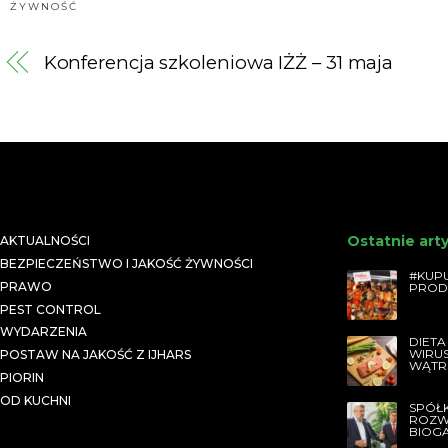
ŻYWNOŚĆ
Konferencja szkoleniowa IŻŻ – 31 maja
Ostatnie art
AKTUALNOŚCI
BEZPIECZEŃSTWO I JAKOŚĆ ŻYWNOŚCI
#KUPU
PRAWO
PROD
PEST CONTROL
WYDARZENIA
DIETA
WIRU
POSTAW NA JAKOŚĆ Z IJHARS
WĄTR
PIORIN
OD KUCHNI
SPÓŁ
ROZW
BIOG