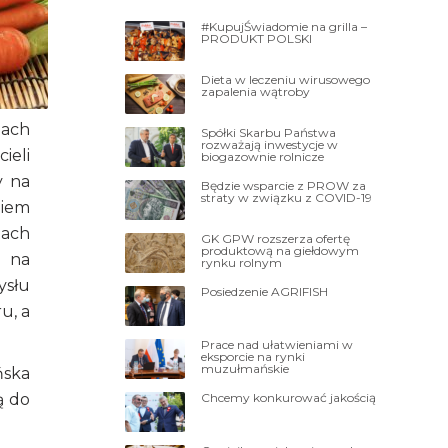
#KupujŚwiadomie na grilla –
PRODUKT POLSKI
Dieta w leczeniu wirusowego
zapalenia wątroby
mach
Spółki Skarbu Państwa
rozważają inwestycje w
ieli
biogazownie rolnicze
y na
Będzie wsparcie z PROW za
straty w związku z COVID-19
niem
tach
GK GPW rozszerza ofertę
produktową na giełdowym
i na
rynku rolnym
ysłu
Posiedzenie AGRIFISH
u, a
Prace nad ułatwieniami w
eksporcie na rynki
muzułmańskie
ńska
Chcemy konkurować jakością
ą do