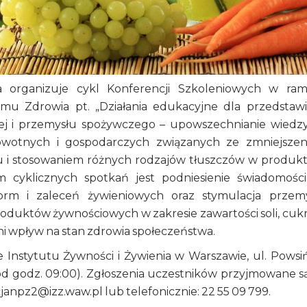
a organizuje cykl Konferencji Szkoleniowych w ra
u Zdrowia pt. „Działania edukacyjne dla przedstawic
wej i przemysłu spożywczego – upowszechnianie wiedz
owotnych i gospodarczych związanych ze zmniejsze
kru i stosowaniem różnych rodzajów tłuszczów w produk
m cyklicznych spotkań jest podniesienie świadomośc
orm i zaleceń żywieniowych oraz stymulacja przem
oduktów żywnościowych w zakresie zawartości soli, cukr
i wpływ na stan zdrowia społeczeństwa.
e Instytutu Żywności i Żywienia w Warszawie, ul. Powsi
cja od godz. 09:00). Zgłoszenia uczestników przyjmowane s
cjanpz2@izz.waw.pl lub telefonicznie: 22 55 09 799.