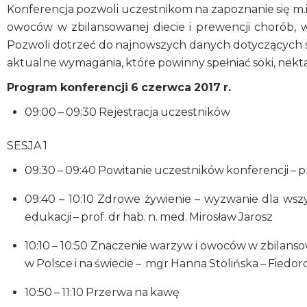
Konferencja pozwoli uczestnikom na zapoznanie się m.
owoców w zbilansowanej diecie i prewencji chorób, 
Pozwoli dotrzeć do najnowszych danych dotyczących sp
aktualne wymagania, które powinny spełniać soki, nekta
Program konferencji 6 czerwca 2017 r.
09:00 – 09:30 Rejestracja uczestników
SESJA 1
09:30 – 09:40 Powitanie uczestników konferencji – pr
09:40 – 10:10 Zdrowe żywienie – wyzwanie dla ws
edukacji – prof. dr hab. n. med. Mirosław Jarosz
10:10 – 10:50 Znaczenie warzyw i owoców w zbilans
w Polsce i na świecie – mgr Hanna Stolińska – Fiedor
10:50 – 11:10 Przerwa na kawę