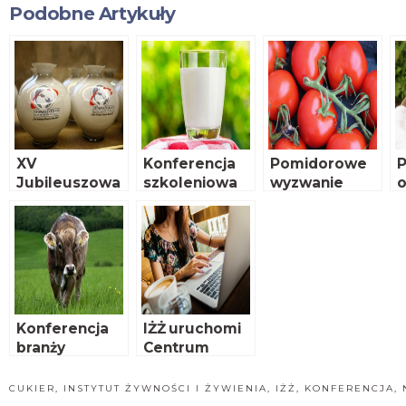
Podobne Artykuły
XV
Konferencja
Pomidorowe
P
Jubileuszowa
szkoleniowa
wyzwanie
o
Konferencja
IŻŻ – 31 maja
Programowa
Stowarzyszeni
a
Eksporterów
Polskich
Konferencja
IŻŻ uruchomi
branży
Centrum
mięsnej – 7
Dietetyczne
czerwca
Online
CUKIER
,
INSTYTUT ŻYWNOŚCI I ŻYWIENIA
,
IŻŻ
,
KONFERENCJA
,