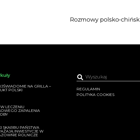
Rozmowy polsko-chińsk
ykuły
JŚWIADOMIE NA GRILLA –
REGULAMIN
UKT POLSKI
POLITYKA COOKIES
 W LECZENIU
SOWEGO ZAPALENIA
OBY
KI SKARBU PAŃSTWA
AŻAJĄ INWESTYCJE W
AZOWNIE ROLNICZE