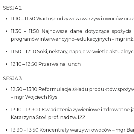
SESJA 2
11:10 – 11:30 Wartość odżywcza warzyw i owoców oraz
11:30 – 11:50 Najnowsze dane dotyczące spożyci
programów interwencyjno–edukacyjnych – mgr inż.
11:50 – 12:10 Soki, nektary, napoje w świetle aktual
12:10 – 12:50 Przerwa na lunch
SESJA 3
12:50 – 13:10 Reformulacje składu produktów spożyw
– mgr Wojciech Kłys
13:10 – 13:30 Oświadczenia żywieniowe i zdrowotne 
Katarzyna Stoś, prof. nadzw. IŻŻ
13:30 – 13:50 Koncentraty warzyw i owoców – mgr B