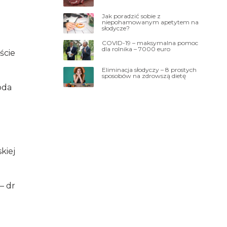
Jak poradzić sobie z
niepohamowanym apetytem na
słodycze?
COVID-19 – maksymalna pomoc
dla rolnika – 7000 euro
ście
Eliminacja słodyczy – 8 prostych
sposobów na zdrowszą dietę
oda
kiej
– dr