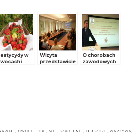
estycydy w
Wizyta
O chorobach
wocach i
przedstawicie
zawodowych
warzywach
li EFSA w
rolników
PIWet-PIB
NAPOJE
,
OWOCE
,
SOKI
,
SÓL
,
SZKOLENIE
,
TŁUSZCZE
,
WARZYWA
,