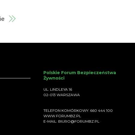
ie
Polskie Forum Bezpieczeństwa
Żywności
UL. LINDLEYA 16
02-013 WARSZAWA
TELEFON KOMÓRKOWY: 660 444 100
WWW.FORUMBZ.PL
E-MAIL: BIURO@FORUMBZ.PL