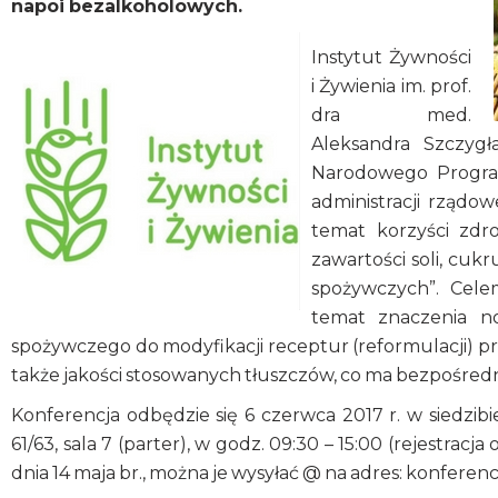
napoi bezalkoholowych.
Instytut Żywności
i Żywienia im. prof.
dra med.
Aleksandra Szczygł
Narodowego Program
administracji rządo
temat korzyści zdr
zawartości soli, cu
spożywczych”. Cele
temat znaczenia n
spożywczego do modyfikacji receptur (reformulacji) pr
także jakości stosowanych tłuszczów, co ma bezpośredn
Konferencja odbędzie się 6 czerwca 2017 r. w siedzibi
61/63, sala 7 (parter), w godz. 09:30 – 15:00 (rejestra
dnia 14 maja br., można je wysyłać @ na adres: konferen