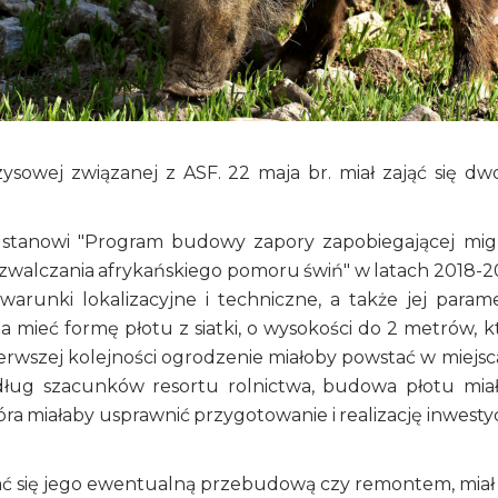
ysowej związanej z ASF. 22 maja br. miał zająć się d
ustanowi "Program budowy zapory zapobiegającej migr
 zwalczania afrykańskiego pomoru świń" w latach 2018-2
runki lokalizacyjne i techniczne, a także jej parame
 mieć formę płotu z siatki, o wysokości do 2 metrów, k
erwszej kolejności ogrodzenie miałoby powstać w miejsc
edług szacunków resortu rolnictwa, budowa płotu mia
óra miałaby usprawnić przygotowanie i realizację inwestyc
ać się jego ewentualną przebudową czy remontem, miał