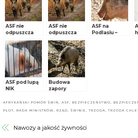
ASF nie
ASF nie
ASF na
A
odpuszcza
odpuszcza
Podlasiu –
MRiRW
p
proponuje
budowę
ogrodzenia
ASF pod lupą
Budowa
NIK
zapory
jeszcze w
2018 roku
AFRYKAŃSKI POMÓR ŚWIŃ
,
ASF
,
BEZPIECZEŃSTWO
,
BEZPIECZE
PŁOT
,
RADA MINISTRÓW
,
RZĄD
,
ŚWINIE
,
TRZODA
,
TRZODA CHL
Nawozy a jakość żywności