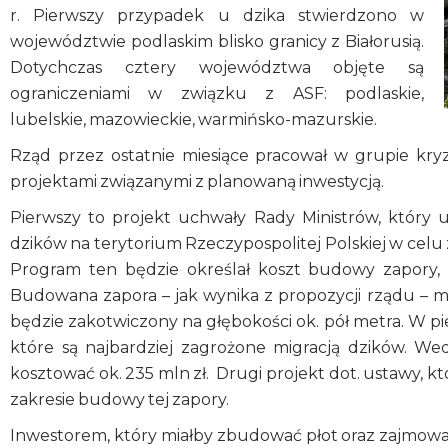
r. Pierwszy przypadek u dzika stwierdzono w
województwie podlaskim blisko granicy z Białorusią.
Dotychczas cztery województwa objęte są
ograniczeniami w związku z ASF: podlaskie,
lubelskie, mazowieckie, warmińsko-mazurskie.
Rząd przez ostatnie miesiące pracował w grupie kryz
projektami związanymi z planowaną inwestycją.
Pierwszy to projekt uchwały Rady Ministrów, który 
dzików na terytorium Rzeczypospolitej Polskiej w celu
Program ten będzie określał koszt budowy zapory, wa
Budowana zapora – jak wynika z propozycji rządu – ma
będzie zakotwiczony na głębokości ok. pół metra. W pi
które są najbardziej zagrożone migracją dzików. W
kosztować ok. 235 mln zł. Drugi projekt dot. ustawy, kt
zakresie budowy tej zapory.
Inwestorem, który miałby zbudować płot oraz zajmow