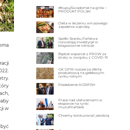
#KupujŚwiadomie na grilla –
PRODUKT POLSKI
Dieta w leczeniu wirusowego
zapalenia wątroby
Spółki Skarbu Państwa
rozważają inwestycje w
woma
biogazownie rolnicze
Będzie wsparcie z PROW za
straty w związku z COVID-19
acji
GK GPW rozszerza ofertę
022.
produktową na giełdowym
rynku rolnym
try.
Posiedzenie AGRIFISH
tóry
ach,
Prace nad ułatwieniami w
łaby
eksporcie na rynki
muzułmańskie
ji w
Chcemy konkurować jakością
 być