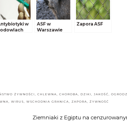
ntybiotyki w
ASF w
Zapora ASF
hodowlach
Warszawie
od lupą
ŃSTWO ŻYWNOŚCI
,
CHLEWNA
,
CHOROBA
,
DZIKI
,
JAKOŚĆ
,
OGRODZ
EWNA
,
WIRUS
,
WSCHODNIA GRANICA
,
ZAPORA
,
ŻYWNOŚĆ
Ziemniaki z Egiptu na cenzurowan