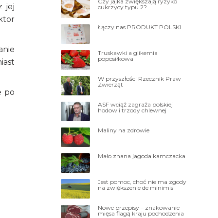
Czy jajka zwiększają ryzyko
 jej
cukrzycy typu 2?
ktor
Łączy nas PRODUKT POLSKI
anie
Truskawki a glikemia
poposiłkowa
iast
W przyszłości Rzecznik Praw
Zwierząt
e po
ASF wciąż zagraża polskiej
hodowli trzody chlewnej
Maliny na zdrowie
Mało znana jagoda kamczacka
Jest pomoc, choć nie ma zgody
na zwiększenie de minimis
Nowe przepisy – znakowanie
mięsa flagą kraju pochodzenia