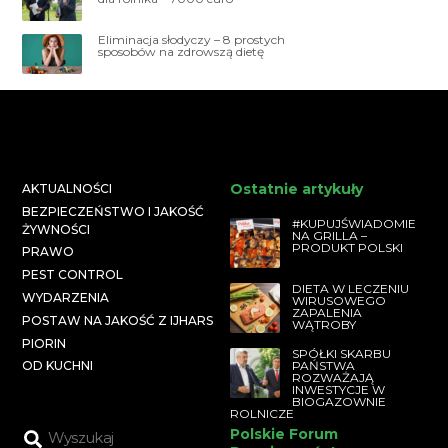
Eliminacja słodyczy – 8 prostych
sposobów na zdrowszą dietę
Ostatnie artykuły
AKTUALNOŚCI
BEZPIECZEŃSTWO I JAKOŚĆ
#KUPUJŚWIADOMIE
ŻYWNOŚCI
NA GRILLA –
PRODUKT POLSKI
PRAWO
PEST CONTROL
DIETA W LECZENIU
WYDARZENIA
WIRUSOWEGO
ZAPALENIA
POSTAW NA JAKOŚĆ Z IJHARS
WĄTROBY
PIORIN
SPÓŁKI SKARBU
PAŃSTWA
OD KUCHNI
ROZWAŻAJĄ
INWESTYCJE W
BIOGAZOWNIE
ROLNICZE
Polskie Forum