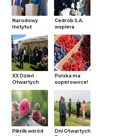
Narodowy
Cedrob S.A.
Instytut
wspiera
Kultury i
odnowę
Dziedzictwa
synagogi w
Wsi
Radzanowie
XX Dzień
Polska ma
Otwartych
superowoce!
Drzwi
Instytutu
Ogrodnictwa –
relacja
Piknik wśród
Dni Otwartych