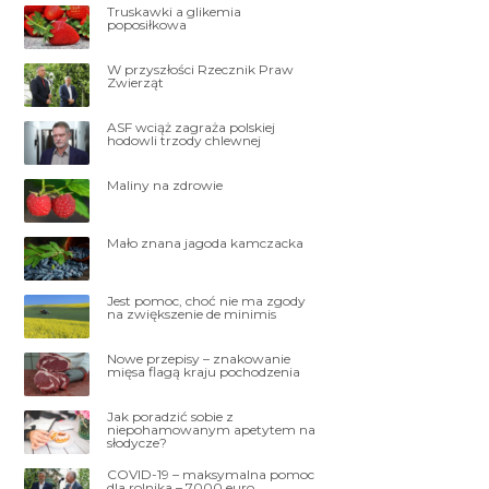
Truskawki a glikemia
poposiłkowa
W przyszłości Rzecznik Praw
Zwierząt
ASF wciąż zagraża polskiej
hodowli trzody chlewnej
Maliny na zdrowie
Mało znana jagoda kamczacka
Jest pomoc, choć nie ma zgody
na zwiększenie de minimis
Nowe przepisy – znakowanie
mięsa flagą kraju pochodzenia
Jak poradzić sobie z
niepohamowanym apetytem na
słodycze?
COVID-19 – maksymalna pomoc
dla rolnika – 7000 euro