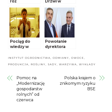
róż
Drzwi w
Boguchwale
Pociąg do
Powołanie
wiedzy w
dyrektora
Instytucie
Narodowego
Ogrodnictwa
Instytutu
INSTYTUT OGRODNICTWA
,
ODMIANY
,
OWOCE
,
Kultury i
PRODUKCJA
,
ROŚLINY
,
SADY
,
WARZYWA
,
WYKŁADY
Dziedzictwa
Wsi
Pomoc na
Polska krajem o
„Modernizację
znikomym ryzyku
gospodarstw
BSE
rolnych” od
czerwca