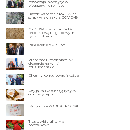
rozważają inwestycje w
biogazownie rolnicze
Będzie wsparcie z PROW za
straty w związku z COVID-19
GK GPW rozszerza ofertę
produktową na giełdowym
rynku rolnym
Posiedzenie AGRIFISH
Prace nad ułatwieniami w
eksporcie na rynki
muzułmańskie
Chcemy konkurować jakością
Czy jajka zwiększają ryzyko
cukrzycy typu 2?
Łączy nas PRODUKT POLSKI
Truskawki a glikemia
poposiłkowa