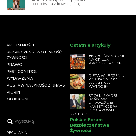
sposobów na zdrowszą dietę
Ostatnie artykuły
AKTUALNOŚCI
BEZPIECZEŃSTWO I JAKOŚĆ
#KUPUJŚWIADOMIE
ŻYWNOŚCI
NA GRILLA –
PRODUKT POLSKI
PRAWO
PEST CONTROL
DIETA W LECZENIU
WYDARZENIA
WIRUSOWEGO
ZAPALENIA
POSTAW NA JAKOŚĆ Z IJHARS
WĄTROBY
PIORIN
SPÓŁKI SKARBU
PAŃSTWA
OD KUCHNI
ROZWAŻAJĄ
INWESTYCJE W
BIOGAZOWNIE
ROLNICZE
Polskie Forum
Bezpieczeństwa
Żywności
REGULAMIN