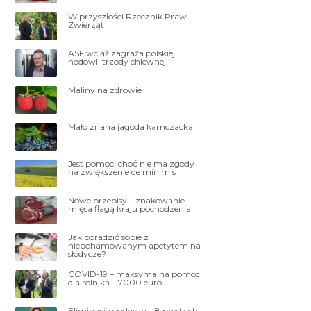
W przyszłości Rzecznik Praw
Zwierząt
ASF wciąż zagraża polskiej
hodowli trzody chlewnej
Maliny na zdrowie
Mało znana jagoda kamczacka
Jest pomoc, choć nie ma zgody
na zwiększenie de minimis
Nowe przepisy – znakowanie
mięsa flagą kraju pochodzenia
Jak poradzić sobie z
niepohamowanym apetytem na
słodycze?
COVID-19 – maksymalna pomoc
dla rolnika – 7000 euro
Eliminacja słodyczy – 8 prostych