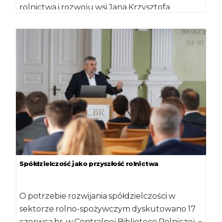
rolnictwa i rozwoju wsi Jana Krzysztofa
Ardanowskiego wraz z ministrem środowiska
[…]
Spółdzielczość jako przyszłość rolnictwa
O potrzebie rozwijania spółdzielczości w
sektorze rolno-spożywczym dyskutowano 17
czerwca br. w Centralnej Bibliotece Rolniczej. −