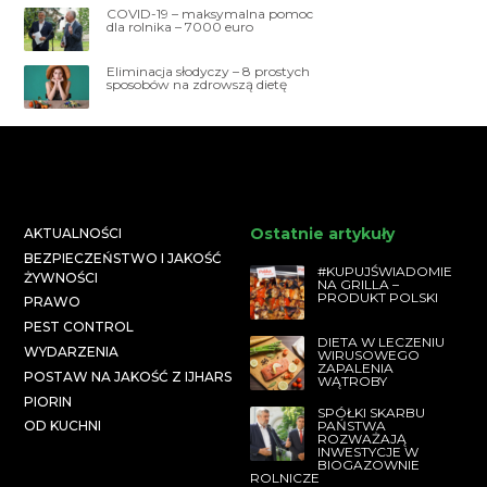
COVID-19 – maksymalna pomoc
dla rolnika – 7000 euro
Eliminacja słodyczy – 8 prostych
sposobów na zdrowszą dietę
Ostatnie artykuły
AKTUALNOŚCI
BEZPIECZEŃSTWO I JAKOŚĆ
#KUPUJŚWIADOMIE
ŻYWNOŚCI
NA GRILLA –
PRODUKT POLSKI
PRAWO
PEST CONTROL
DIETA W LECZENIU
WYDARZENIA
WIRUSOWEGO
ZAPALENIA
POSTAW NA JAKOŚĆ Z IJHARS
WĄTROBY
PIORIN
SPÓŁKI SKARBU
PAŃSTWA
OD KUCHNI
ROZWAŻAJĄ
INWESTYCJE W
BIOGAZOWNIE
ROLNICZE