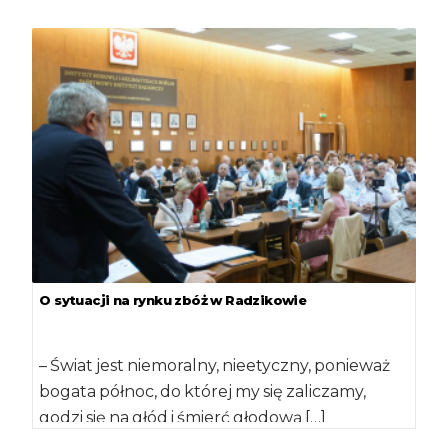
„Wizję Zero” przystąpiliśmy w ubiegłym […]
O sytuacji na rynku zbóż w Radzikowie
– Świat jest niemoralny, nieetyczny, ponieważ
bogata północ, do której my się zaliczamy,
godzi się na głód i śmierć głodową […]