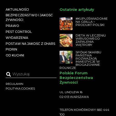
Ostatnie artykuły
AKTUALNOŚCI
BEZPIECZEŃSTWO I JAKOŚĆ
#KUPUJŚWIADOMIE
ŻYWNOŚCI
NA GRILLA –
PRODUKT POLSKI
PRAWO
PEST CONTROL
DIETA W LECZENIU
WYDARZENIA
WIRUSOWEGO
ZAPALENIA
POSTAW NA JAKOŚĆ Z IJHARS
WĄTROBY
PIORIN
SPÓŁKI SKARBU
PAŃSTWA
OD KUCHNI
ROZWAŻAJĄ
INWESTYCJE W
BIOGAZOWNIE
ROLNICZE
Polskie Forum
Bezpieczeństwa
Żywności
REGULAMIN
POLITYKA COOKIES
UL. LINDLEYA 16
02-013 WARSZAWA
TELEFON KOMÓRKOWY: 660 444
100