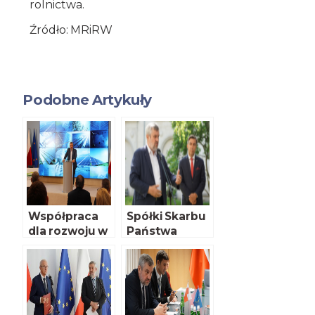
rolnictwa.
Źródło: MRiRW
Podobne Artykuły
Współpraca
Spółki Skarbu
dla rozwoju w
Państwa
Polsce
rozważają
fotowoltaiki
inwestycje w
biogazownie
rolnicze