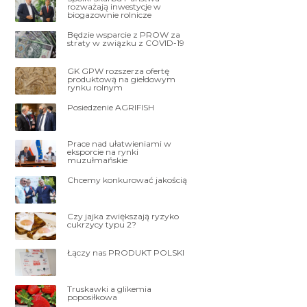
rozważają inwestycje w
biogazownie rolnicze
Będzie wsparcie z PROW za
straty w związku z COVID-19
GK GPW rozszerza ofertę
produktową na giełdowym
rynku rolnym
Posiedzenie AGRIFISH
Prace nad ułatwieniami w
eksporcie na rynki
muzułmańskie
Chcemy konkurować jakością
Czy jajka zwiększają ryzyko
cukrzycy typu 2?
Łączy nas PRODUKT POLSKI
Truskawki a glikemia
poposiłkowa