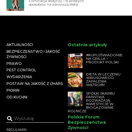
Eliminacja słodyczy – 8 prostych
sposobów na zdrowszą dietę
Ostatnie artykuły
AKTUALNOŚCI
BEZPIECZEŃSTWO I JAKOŚĆ
#KUPUJŚWIADOMIE
ŻYWNOŚCI
NA GRILLA –
PRODUKT POLSKI
PRAWO
PEST CONTROL
DIETA W LECZENIU
WYDARZENIA
WIRUSOWEGO
ZAPALENIA
POSTAW NA JAKOŚĆ Z IJHARS
WĄTROBY
PIORIN
SPÓŁKI SKARBU
PAŃSTWA
OD KUCHNI
ROZWAŻAJĄ
INWESTYCJE W
BIOGAZOWNIE
ROLNICZE
Polskie Forum
Bezpieczeństwa
Żywności
REGULAMIN