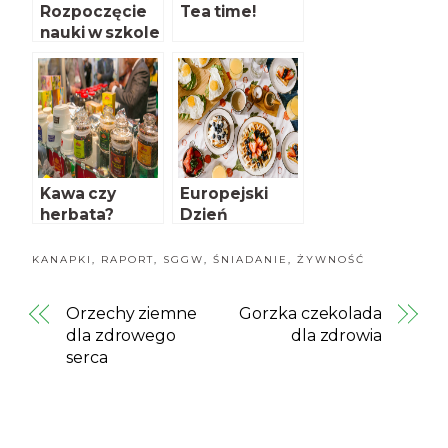
Rozpoczęcie
Tea time!
nauki w szkole
– pogorszenie
żywienia
dziecka?
Kawa czy
Europejski
herbata?
Dzień
Śniadania
KANAPKI
,
RAPORT
,
SGGW
,
ŚNIADANIE
,
ŻYWNOŚĆ
Orzechy ziemne
Gorzka czekolada
dla zdrowego
dla zdrowia
serca