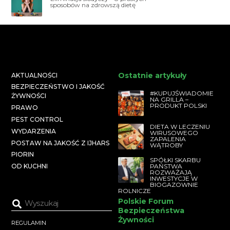
sposobów na zdrowszą dietę
Ostatnie artykuły
AKTUALNOŚCI
BEZPIECZEŃSTWO I JAKOŚĆ
#KUPUJŚWIADOMIE
ŻYWNOŚCI
NA GRILLA –
PRODUKT POLSKI
PRAWO
PEST CONTROL
DIETA W LECZENIU
WYDARZENIA
WIRUSOWEGO
ZAPALENIA
POSTAW NA JAKOŚĆ Z IJHARS
WĄTROBY
PIORIN
SPÓŁKI SKARBU
PAŃSTWA
OD KUCHNI
ROZWAŻAJĄ
INWESTYCJE W
BIOGAZOWNIE
ROLNICZE
Polskie Forum
Bezpieczeństwa
Żywności
REGULAMIN