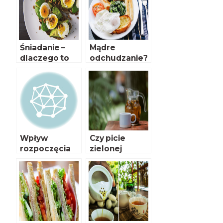
Śniadanie –
Mądre
dlaczego to
odchudzanie?
najważniejszy
Postaw na
posiłek dnia?
śniadanie!
Wpływ
Czy picie
rozpoczęcia
zielonej
nauki szkolnej
herbaty w
na sposób
okresie ciąży
żywienia
jest
dzieci
bezpieczne?