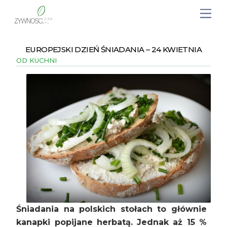
EUROPEJSKI DZIEŃ ŚNIADANIA – 24 KWIETNIA
OD KUCHNI
Śniadania na polskich stołach to głównie
kanapki popijane herbatą. Jednak aż 15 %