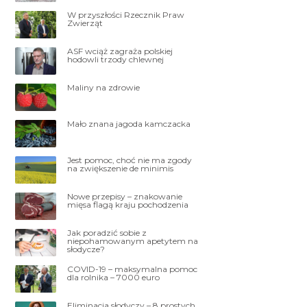
W przyszłości Rzecznik Praw
Zwierząt
ASF wciąż zagraża polskiej
hodowli trzody chlewnej
Maliny na zdrowie
Mało znana jagoda kamczacka
Jest pomoc, choć nie ma zgody
na zwiększenie de minimis
Nowe przepisy – znakowanie
mięsa flagą kraju pochodzenia
Jak poradzić sobie z
niepohamowanym apetytem na
słodycze?
COVID-19 – maksymalna pomoc
dla rolnika – 7000 euro
Eliminacja słodyczy – 8 prostych