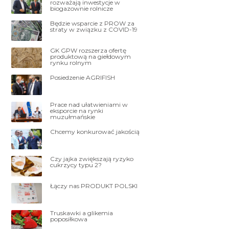
rozważają inwestycje w
biogazownie rolnicze
Będzie wsparcie z PROW za
straty w związku z COVID-19
GK GPW rozszerza ofertę
produktową na giełdowym
rynku rolnym
Posiedzenie AGRIFISH
Prace nad ułatwieniami w
eksporcie na rynki
muzułmańskie
Chcemy konkurować jakością
Czy jajka zwiększają ryzyko
cukrzycy typu 2?
Łączy nas PRODUKT POLSKI
Truskawki a glikemia
poposiłkowa