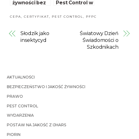
żywności bez
Pest Control w
antybiotyków
Dreźnie
CEPA
,
CERTYFIKAT
,
PEST CONTROL
,
PFPC
Słodzik jako
Światowy Dzień
insektycyd
Świadomości o
Szkodnikach
AKTUALNOŚCI
BEZPIECZEŃSTWO I JAKOŚĆ ŻYWNOŚCI
PRAWO
PEST CONTROL
WYDARZENIA
POSTAW NA JAKOŚĆ Z IJHARS
PIORIN