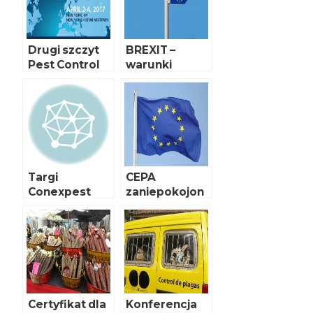
Drugi szczyt
BREXIT –
Pest Control
warunki
przemieszcza
nia towarów
roślinnych
Targi
CEPA
Conexpest
zaniepokojon
2017
a decyzją KE
Certyfikat dla
Konferencja