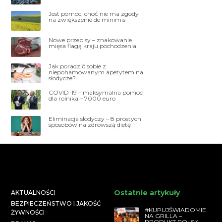
Jest pomoc, choć nie ma zgody
na zwiększenie de minimis
Nowe przepisy – znakowanie
mięsa flagą kraju pochodzenia
Jak poradzić sobie z
niepohamowanym apetytem na
słodycze?
COVID-19 – maksymalna pomoc
dla rolnika – 7000 euro
Eliminacja słodyczy – 8 prostych
sposobów na zdrowszą dietę
Ostatnie artykuły
AKTUALNOŚCI
BEZPIECZEŃSTWO I JAKOŚĆ
#KUPUJŚWIADOMIE
ŻYWNOŚCI
NA GRILLA –
PRODUKT POLSKI