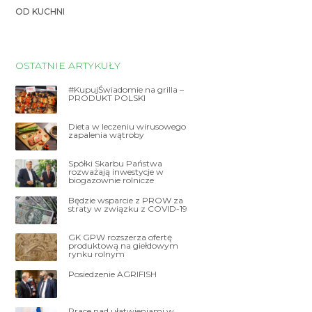
OD KUCHNI
OSTATNIE ARTYKUŁY
#KupujŚwiadomie na grilla –
PRODUKT POLSKI
Dieta w leczeniu wirusowego
zapalenia wątroby
Spółki Skarbu Państwa
rozważają inwestycje w
biogazownie rolnicze
Będzie wsparcie z PROW za
straty w związku z COVID-19
GK GPW rozszerza ofertę
produktową na giełdowym
rynku rolnym
Posiedzenie AGRIFISH
Prace nad ułatwieniami w