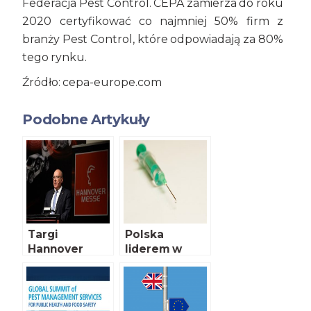
Federacja Pest Control. CEPA zamierza do roku
2020 certyfikować co najmniej 50% firm z
branży Pest Control, które odpowiadają za 80%
tego rynku.
Źródło: cepa-europe.com
Podobne Artykuły
Targi
Polska
Hannover
liderem w
Messe 2017
zużyciu
antybiotyków