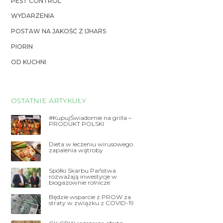
PEST CONTROL
WYDARZENIA
POSTAW NA JAKOŚĆ Z IJHARS
PIORIN
OD KUCHNI
OSTATNIE ARTYKUŁY
#KupujŚwiadomie na grilla –
PRODUKT POLSKI
Dieta w leczeniu wirusowego
zapalenia wątroby
Spółki Skarbu Państwa
rozważają inwestycje w
biogazownie rolnicze
Będzie wsparcie z PROW za
straty w związku z COVID-19