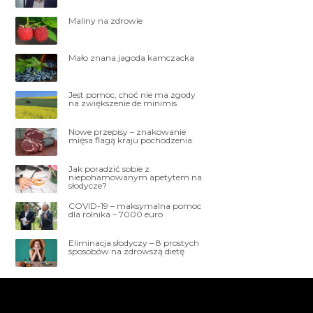
Maliny na zdrowie
Mało znana jagoda kamczacka
Jest pomoc, choć nie ma zgody
na zwiększenie de minimis
Nowe przepisy – znakowanie
mięsa flagą kraju pochodzenia
Jak poradzić sobie z
niepohamowanym apetytem na
słodycze?
COVID-19 – maksymalna pomoc
dla rolnika – 7000 euro
Eliminacja słodyczy – 8 prostych
sposobów na zdrowszą dietę