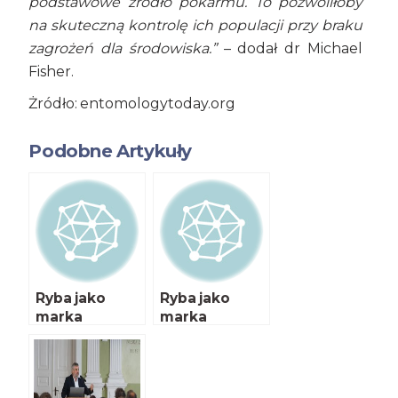
podstawowe źródło pokarmu. To pozwoliłoby
na skuteczną kontrolę ich populacji przy braku
zagrożeń dla środowiska.”
– dodał dr Michael
Fisher.
Żródło: entomologytoday.org
Podobne Artykuły
Ryba jako
Ryba jako
marka
marka
regionu
regionu