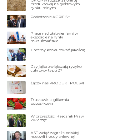
GK GPW rozszerza ofertę
produktową na giełdowym
rynku rolnym
Posiedzenie AGRIFISH
Prace nad ułatwieniami w
eksporcie na rynki
muzułmańskie
Chcemy konkurować jakością
Czy jajka zwiększają ryzyko
cukrzycy typu 2?
Łączy nas PRODUKT POLSKI
Truskawki a glikemia
poposiłkowa
W przyszłości Rzecznik Praw
Zwierząt
ASF wciąż zagraża polskiej
hodowli trzody chlewnej