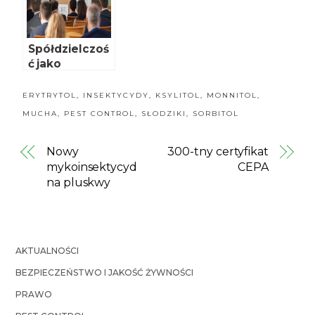
Spółdzielczoś
ć jako
przyszłość
rolnictwa
ERYTRYTOL
,
INSEKTYCYDY
,
KSYLITOL
,
MONNITOL
,
MUCHA
,
PEST CONTROL
,
SŁODZIKI
,
SORBITOL
Nowy
300-tny certyfikat
mykoinsektycyd
CEPA
na pluskwy
AKTUALNOŚCI
BEZPIECZEŃSTWO I JAKOŚĆ ŻYWNOŚCI
PRAWO