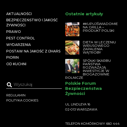
Ostatnie artykuły
AKTUALNOŚCI
BEZPIECZEŃSTWO I JAKOŚĆ
#KUPUJŚWIADOMIE
ŻYWNOŚCI
NA GRILLA –
PRODUKT POLSKI
PRAWO
PEST CONTROL
DIETA W LECZENIU
WYDARZENIA
WIRUSOWEGO
ZAPALENIA
POSTAW NA JAKOŚĆ Z IJHARS
WĄTROBY
PIORIN
SPÓŁKI SKARBU
PAŃSTWA
OD KUCHNI
ROZWAŻAJĄ
INWESTYCJE W
BIOGAZOWNIE
ROLNICZE
Polskie Forum
Bezpieczeństwa
Żywności
REGULAMIN
POLITYKA COOKIES
UL. LINDLEYA 16
02-013 WARSZAWA
TELEFON KOMÓRKOWY: 660 444