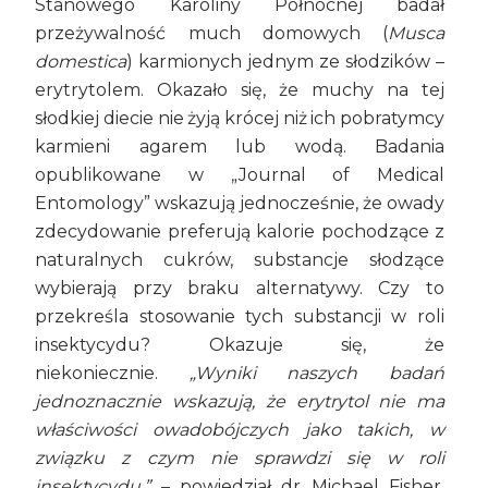
Stanowego Karoliny Północnej badał
przeżywalność much domowych (
Musca
domestica
) karmionych jednym ze słodzików –
erytrytolem. Okazało się, że muchy na tej
słodkiej diecie nie żyją krócej niż ich pobratymcy
karmieni agarem lub wodą. Badania
opublikowane w „Journal of Medical
Entomology” wskazują jednocześnie, że owady
zdecydowanie preferują kalorie pochodzące z
naturalnych cukrów, substancje słodzące
wybierają przy braku alternatywy. Czy to
przekreśla stosowanie tych substancji w roli
insektycydu? Okazuje się, że
niekoniecznie.
„Wyniki naszych badań
jednoznacznie wskazują, że erytrytol nie ma
właściwości owadobójczych jako takich, w
związku z czym nie sprawdzi się w roli
insektycydu.”
– powiedział dr Michael Fisher,