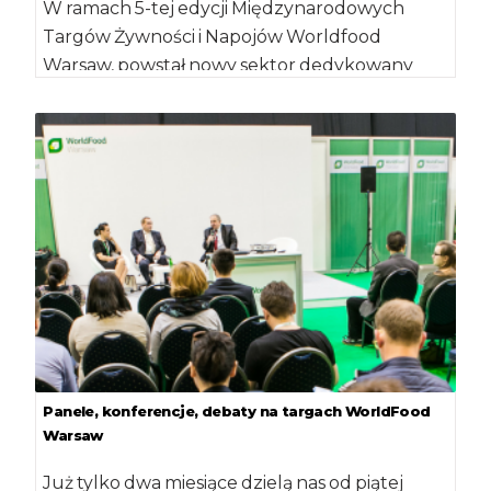
W ramach 5-tej edycji Międzynarodowych
Targów Żywności i Napojów Worldfood
Warsaw, powstał nowy sektor dedykowany
nutraceutykom. Sektor został objęty
Patronatem […]
Panele, konferencje, debaty na targach WorldFood
Warsaw
Już tylko dwa miesiące dzielą nas od piątej