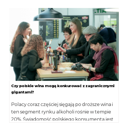
handlowców skoncentrowanych na
konsumencie i wspólnie niejako oferujących
[…]
Czy polskie wina mogą konkurować z zagranicznymi
gigantami?
Polacy coraz częściej sięgają po droższe wina i
ten segment rynku alkoholi rośnie w tempie
20%. Świadomość polskiego konsumenta jest
na […]