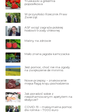
Truskawki a glikemia
poposiłkowa
W przyszłości Rzecznik Praw
Zwierząt
ASF wciąż zagraża polskiej
hodowli trzody chlewnej
Maliny na zdrowie
Mało znana jagoda kamczacka
Jest pomoc, choć nie ma zgody
na zwiększenie de minimis
Nowe przepisy – znakowanie
mięsa flagą kraju pochodzenia
Jak poradzić sobie z
niepohamowanym apetytem na
słodycze?
COVID-19 – maksymalna pomoc
dla rolnika – 7000 euro