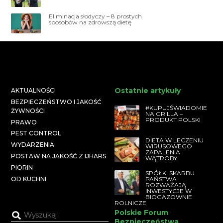
Eliminacja słodyczy – 8 prostych
sposobów na zdrowszą dietę
Ostatnie artykuły
AKTUALNOŚCI
BEZPIECZEŃSTWO I JAKOŚĆ
#KUPUJŚWIADOMIE
ŻYWNOŚCI
NA GRILLA –
PRODUKT POLSKI
PRAWO
PEST CONTROL
DIETA W LECZENIU
WYDARZENIA
WIRUSOWEGO
ZAPALENIA
POSTAW NA JAKOŚĆ Z IJHARS
WĄTROBY
PIORIN
SPÓŁKI SKARBU
PAŃSTWA
OD KUCHNI
ROZWAŻAJĄ
INWESTYCJE W
BIOGAZOWNIE
ROLNICZE
Polskie Forum
Bezpieczeństwa