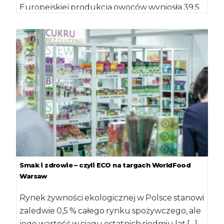
Europejskiej produkcja owoców wyniosła 39,5
mln ton […]
Smak i zdrowie – czyli ECO na targach WorldFood
Warsaw
Rynek żywności ekologicznej w Polsce stanowi
zaledwie 0,5 % całego rynku spożywczego, ale
jego wartość w ciągu ostatnich siedmiu lat […]