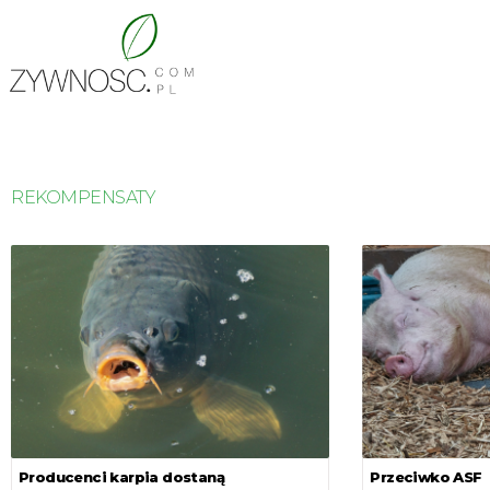
REKOMPENSATY
Producenci karpia dostaną
Przeciwko ASF