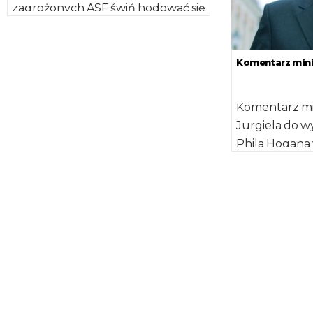
zagrożonych ASF świń hodować się
nie da – powiedziała podsekretarz
stanu Ewa Lech […]
Komentarz minis
Komentarz min
Jurgiela do w
Phila Hogana
nieprzedstawi
planów dotyc
bioasekuracy
zdumiewająca