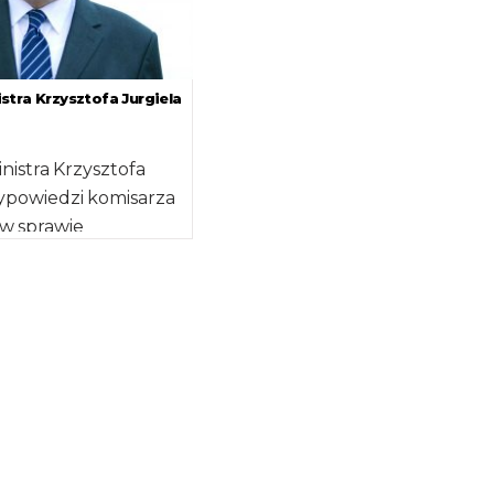
tra Krzysztofa Jurgiela
istra Krzysztofa
ypowiedzi komisarza
 w sprawie
enia przez Polskę
zących działań
jnych To
 […]