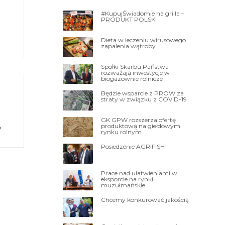
#KupujŚwiadomie na grilla –
PRODUKT POLSKI
Dieta w leczeniu wirusowego
zapalenia wątroby
ię
Spółki Skarbu Państwa
rozważają inwestycje w
biogazownie rolnicze
Będzie wsparcie z PROW za
straty w związku z COVID-19
GK GPW rozszerza ofertę
produktową na giełdowym
w
rynku rolnym
Posiedzenie AGRIFISH
 […]
Prace nad ułatwieniami w
eksporcie na rynki
muzułmańskie
Chcemy konkurować jakością