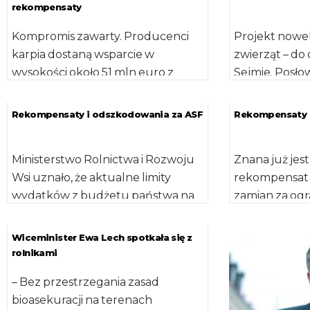
rekompensaty
Kompromis zawarty. Producenci
Projekt nowel
karpia dostaną wsparcie w
zwierząt – do
wysokości około 51 mln euro z
Sejmie. Posłow
tytułu rekompensat wodno-
niego poprawe
środowiskowych. Planowane w
Rekompensaty i odszkodowania za ASF
Rekompensaty d
ubiegłym roku […]
Ministerstwo Rolnictwa i Rozwoju
Znana już jes
Wsi uznało, że aktualne limity
rekompensat 
wydatków z budżetu państwa na
zamian za ogr
działania przewidziane w ramach
sprzedaży do
bioasekuracji, czyli […]
skupujących. 
Wiceminister Ewa Lech spotkała się z
rolnikami
– Bez przestrzegania zasad
bioasekuracji na terenach