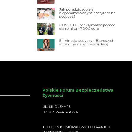
Jak poradzić sobie z
niepohamowanym apetytem na
słodycze?
COVID-19 – maksymalna pomoc
dla rolnika – 7000 euro
Eliminacja słodyczy – 8 prostych
sposobów na zdrowszą dietę
Polskie Forum Bezpieczeństwa
Żywności
UL. LINDLEYA 16
02-013 WARSZAWA
TELEFON KOMÓRKOWY: 660 444 100