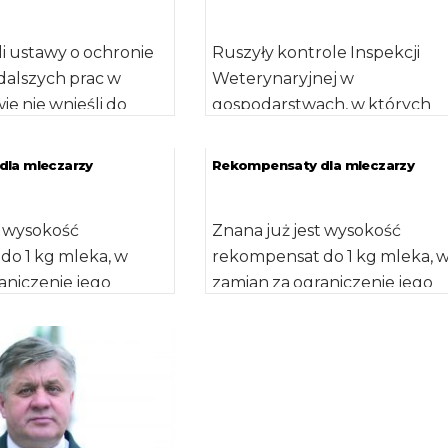
i ustawy o ochronie
Ruszyły kontrole Inspekcji
 dalszych prac w
Weterynaryjnej w
ie nie wnieśli do
gospodarstwach, w których
k. Nowe przepisy […]
utrzymywane są świnie. Mają s
zakończyć szybciej w tych
la mleczarzy
Rekompensaty dla mleczarzy
powiatach, w których […]
t wysokość
Znana już jest wysokość
do 1 kg mleka, w
rekompensat do 1 kg mleka, 
aniczenie jego
zamian za ograniczenie jego
 podmiotów
sprzedaży do podmiotów
Unia Europejska […]
skupujących. Unia Europejska