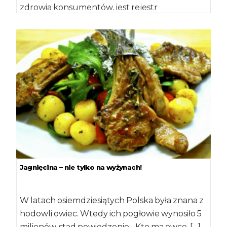
zdrowia konsumentów, jest rejestr
oznakowanych zwierząt gospodarskich.
Rejestr taki wdrożyła i prowadzi […]
Jagnięcina – nie tylko na wyżynach!
W latach osiemdziesiątych Polska była znana z
hodowli owiec. Wtedy ich pogłowie wynosiło 5
milionów, stąd powiedzenie: „Kto ma owce, […]