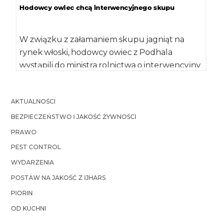
Hodowcy owiec chcą interwencyjnego skupu
W związku z załamaniem skupu jagniąt na
rynek włoski, hodowcy owiec z Podhala
wystąpili do ministra rolnictwa o interwencyjny
skup […]
AKTUALNOŚCI
BEZPIECZEŃSTWO I JAKOŚĆ ŻYWNOŚCI
PRAWO
PEST CONTROL
WYDARZENIA
POSTAW NA JAKOŚĆ Z IJHARS
PIORIN
OD KUCHNI