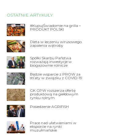
OSTATNIE ARTYKUŁY
#KupujŚwiadomie na grilla –
PRODUKT POLSKI
Dieta w leczeniu wirusowego
zapalenia wątroby
Spółki Skarbu Państwa
rozważają inwestycje w
biogazownie rolnicze
Będzie wsparcie z PROW za
straty w związku z COVID-19
GK GPW rozszerza ofertę
produktową na giełdowym
rynku rolnym
Posiedzenie AGRIFISH
Prace nad ułatwieniami w
eksporcie na rynki
muzułmańskie