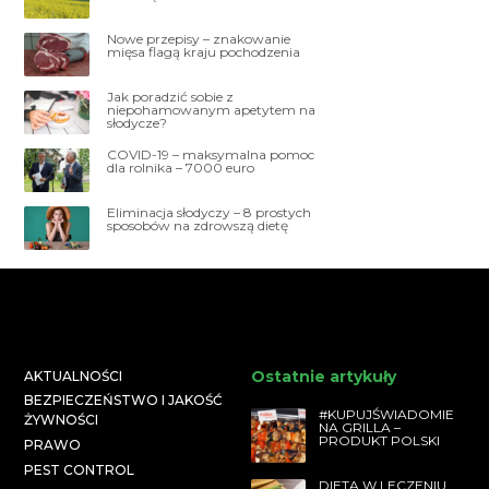
Nowe przepisy – znakowanie
mięsa flagą kraju pochodzenia
Jak poradzić sobie z
niepohamowanym apetytem na
słodycze?
COVID-19 – maksymalna pomoc
dla rolnika – 7000 euro
Eliminacja słodyczy – 8 prostych
sposobów na zdrowszą dietę
Ostatnie artykuły
AKTUALNOŚCI
BEZPIECZEŃSTWO I JAKOŚĆ
#KUPUJŚWIADOMIE
ŻYWNOŚCI
NA GRILLA –
PRODUKT POLSKI
PRAWO
PEST CONTROL
DIETA W LECZENIU