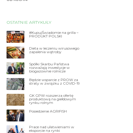
OSTATNIE ARTYKUŁY
#KupujŚwiadomie na grilla –
PRODUKT POLSKI
Dieta w leczeniu wirusowego
zapalenia wątroby
Spółki Skarbu Państwa
rozważają inwestycje w
biogazownie rolnicze
Będzie wsparcie z PROW za
straty w związku z COVID-19
GK GPW rozszerza ofertę
produktową na giełdowym
rynku rolnym
Posiedzenie AGRIFISH
Prace nad ułatwieniami w
eksporcie na rynki