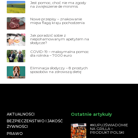
Jest pomoc, choć nie ma zgody
na zwiększenie de minimis
Nowe przepisy – znakowanie
mięsa flagą kraju pochodzenia
Jak poradzić sobie z
niepohamowanym apetytem na
słodycze?
COVID-19 – maksymalna pomoc
dla rolnika – 7000 euro
Eliminacja słodyczy – 8 prostych
sposobów na zdrowszą dietę
Ostatnie artykuły
AKTUALNOŚCI
BEZPIECZEŃSTWO I JAKOŚĆ
#KUPUJŚWIADOMIE
ŻYWNOŚCI
NA GRILLA –
PRODUKT POLSKI
PRAWO