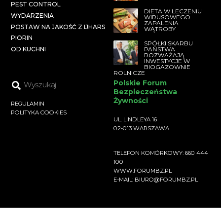
PEST CONTROL
DIETA W LECZENIU
WYDARZENIA
WIRUSOWEGO
ZAPALENIA
POSTAW NA JAKOŚĆ Z IJHARS
WĄTROBY
PIORIN
SPÓŁKI SKARBU
PAŃSTWA
OD KUCHNI
ROZWAŻAJĄ
INWESTYCJE W
BIOGAZOWNIE
ROLNICZE
Polskie Forum
Bezpieczeństwa
Żywności
REGULAMIN
POLITYKA COOKIES
UL. LINDLEYA 16
02-013 WARSZAWA
TELEFON KOMÓRKOWY: 660 444
100
WWW.FORUMBZ.PL
E-MAIL: BIURO@FORUMBZ.PL