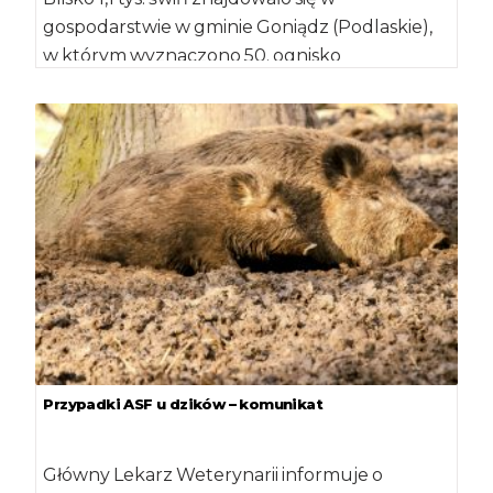
gospodarstwie w gminie Goniądz (Podlaskie),
w którym wyznaczono 50. ognisko
afrykańskiego pomoru świń […]
Przypadki ASF u dzików – komunikat
Główny Lekarz Weterynarii informuje o