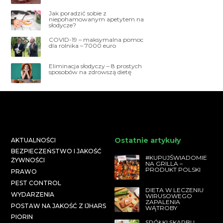
Jak poradzić sobie z
niepohamowanym apetytem na
słodycze?
COVID-19 – maksymalna pomoc
dla rolnika – 7000 euro
Eliminacja słodyczy – 8 prostych
sposobów na zdrowszą dietę
Ostatnie artykuły
AKTUALNOŚCI
BEZPIECZEŃSTWO I JAKOŚĆ
#KUPUJŚWIADOMIE
ŻYWNOŚCI
NA GRILLA –
PRODUKT POLSKI
PRAWO
PEST CONTROL
DIETA W LECZENIU
WYDARZENIA
WIRUSOWEGO
ZAPALENIA
POSTAW NA JAKOŚĆ Z IJHARS
WĄTROBY
PIORIN
SPÓŁKI SKARBU