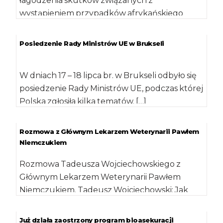
łagodzenia skutków związanych z
wystąpieniem przypadków afrykańskiego
pomoru świń odbyło się 19 lipca br. […]
Posiedzenie Rady Ministrów UE w Brukseli
W dniach 17 – 18 lipca br. w Brukseli odbyło się
posiedzenie Rady Ministrów UE, podczas której
Polska zgłosiła kilka tematów. […]
Rozmowa z Głównym Lekarzem Weterynarii Pawłem
Niemczukiem
Rozmowa Tadeusza Wojciechowskiego z
Głównym Lekarzem Weterynarii Pawłem
Niemczukiem. Tadeusz Wojciechowski: Jak
obecnie przedstawia się sytuacja dotycząca
ASF w Polsce? […]
Już działa zaostrzony program bioasekuracji