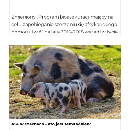
Zmieniony „Program bioasekuracji mający na
celu zapobieganie szerzeniu się afrykańskiego
pomoru świń” na lata 2015-2018 wszedł w życie
15 lipca […]
ASF w Czechach – kto jest temu winien?