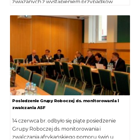
związanych z wystąpieniem przypadków
afrykańskiego pomoru świń. Spotkanie
prowadził minister Krzysztof […]
Posiedzenie Grupy Roboczej ds. monitorowania i
zwalczania ASF
14 czerwca br. odbyło się piąte posiedzenie
Grupy Roboczej ds. monitorowania i
zwalczania afrykańskiego pomoru świń u