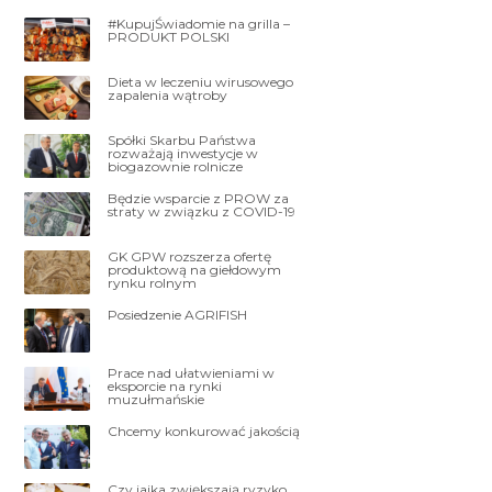
#KupujŚwiadomie na grilla –
PRODUKT POLSKI
Dieta w leczeniu wirusowego
zapalenia wątroby
Spółki Skarbu Państwa
rozważają inwestycje w
biogazownie rolnicze
Będzie wsparcie z PROW za
straty w związku z COVID-19
GK GPW rozszerza ofertę
produktową na giełdowym
rynku rolnym
Posiedzenie AGRIFISH
Prace nad ułatwieniami w
eksporcie na rynki
muzułmańskie
Chcemy konkurować jakością
Czy jajka zwiększają ryzyko