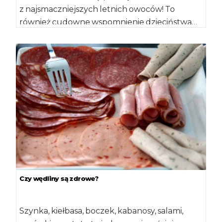
z najsmaczniejszych letnich owoców! To
również cudowne wspomnienie dzieciństwa…
Któż z nas jedząc pyszne, soczyste, pachnące
owoce […]
Czy wędliny są zdrowe?
Szynka, kiełbasa, boczek, kabanosy, salami,