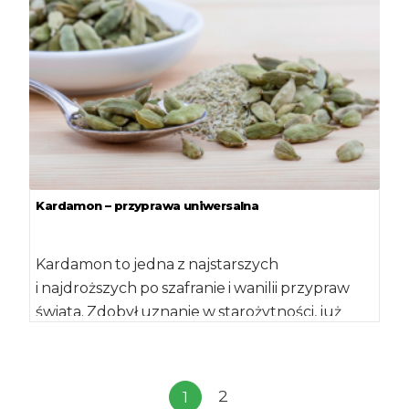
Kardamon – przyprawa uniwersalna
Kardamon to jedna z najstarszych
i najdroższych po szafranie i wanilii przypraw
świata. Zdobył uznanie w starożytności, już
wtedy przypisywano mu właściwości
lecznicze. Jest […]
2
1