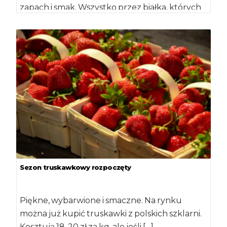
zapach i smak. Wszystko przez białka, których
aktywność słabnie w niskiej […]
Sezon truskawkowy rozpoczęty
Piękne, wybarwione i smaczne. Na rynku
można już kupić truskawki z polskich szklarni.
Kosztują 18-20 zł za kg, ale jeśli […]