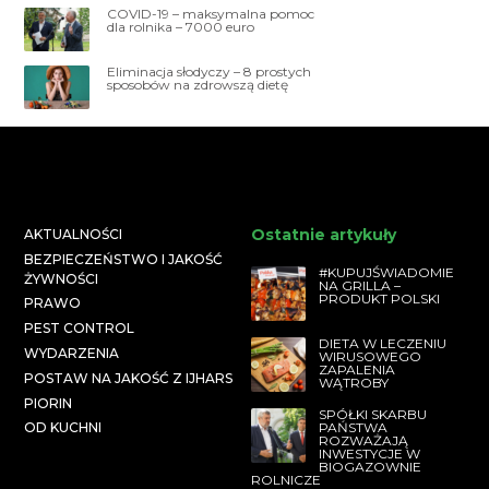
COVID-19 – maksymalna pomoc
dla rolnika – 7000 euro
Eliminacja słodyczy – 8 prostych
sposobów na zdrowszą dietę
Ostatnie artykuły
AKTUALNOŚCI
BEZPIECZEŃSTWO I JAKOŚĆ
#KUPUJŚWIADOMIE
ŻYWNOŚCI
NA GRILLA –
PRODUKT POLSKI
PRAWO
PEST CONTROL
DIETA W LECZENIU
WYDARZENIA
WIRUSOWEGO
ZAPALENIA
POSTAW NA JAKOŚĆ Z IJHARS
WĄTROBY
PIORIN
SPÓŁKI SKARBU
PAŃSTWA
OD KUCHNI
ROZWAŻAJĄ
INWESTYCJE W
BIOGAZOWNIE
ROLNICZE