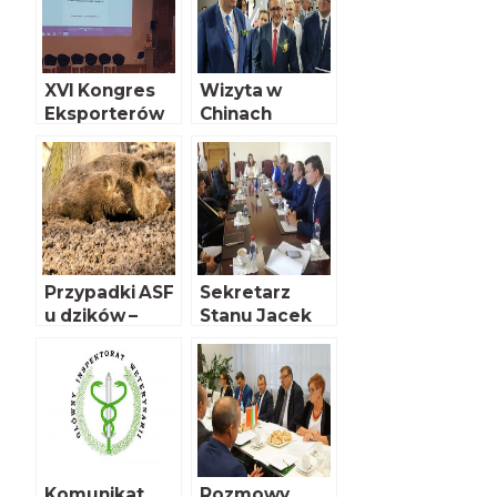
XVI Kongres
Wizyta w
Eksporterów
Chinach
Polskich
Przypadki ASF
Sekretarz
u dzików –
Stanu Jacek
komunikat
Bogucki z
wizytą w USA
Komunikat
Rozmowy