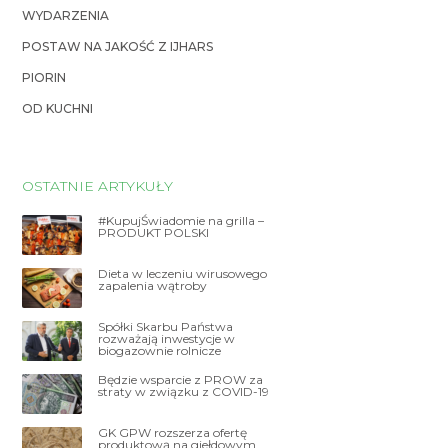
WYDARZENIA
POSTAW NA JAKOŚĆ Z IJHARS
PIORIN
OD KUCHNI
OSTATNIE ARTYKUŁY
#KupujŚwiadomie na grilla –
PRODUKT POLSKI
Dieta w leczeniu wirusowego
zapalenia wątroby
Spółki Skarbu Państwa
rozważają inwestycje w
biogazownie rolnicze
Będzie wsparcie z PROW za
straty w związku z COVID-19
GK GPW rozszerza ofertę
produktową na giełdowym