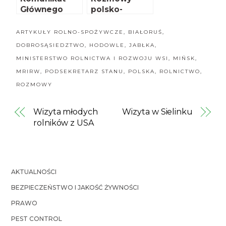
Głównego
polsko-
Lekarza
białoruskie
Weterynarii
ARTYKUŁY ROLNO-SPOŻYWCZE
,
BIAŁORUŚ
,
DOBROSĄSIEDZTWO
,
HODOWLE
,
JABŁKA
,
MINISTERSTWO ROLNICTWA I ROZWOJU WSI
,
MIŃSK
,
MRIRW
,
PODSEKRETARZ STANU
,
POLSKA
,
ROLNICTWO
,
ROZMOWY
Wizyta młodych
Wizyta w Sielinku
rolników z USA
AKTUALNOŚCI
BEZPIECZEŃSTWO I JAKOŚĆ ŻYWNOŚCI
PRAWO
PEST CONTROL