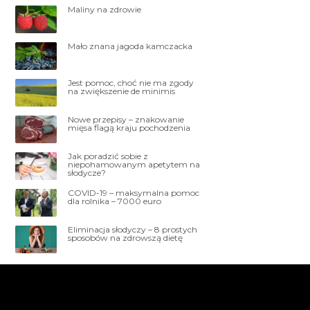
Maliny na zdrowie
Mało znana jagoda kamczacka
Jest pomoc, choć nie ma zgody
na zwiększenie de minimis
Nowe przepisy – znakowanie
mięsa flagą kraju pochodzenia
Jak poradzić sobie z
niepohamowanym apetytem na
słodycze?
COVID-19 – maksymalna pomoc
dla rolnika – 7000 euro
Eliminacja słodyczy – 8 prostych
sposobów na zdrowszą dietę