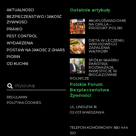
Ostatnie artykuły
AKTUALNOŚCI
BEZPIECZEŃSTWO I JAKOŚĆ
#KUPUJŚWIADOMIE
ŻYWNOŚCI
NA GRILLA –
PRODUKT POLSKI
PRAWO
PEST CONTROL
DIETA W LECZENIU
WYDARZENIA
WIRUSOWEGO
ZAPALENIA
POSTAW NA JAKOŚĆ Z IJHARS
WĄTROBY
PIORIN
SPÓŁKI SKARBU
PAŃSTWA
OD KUCHNI
ROZWAŻAJĄ
INWESTYCJE W
BIOGAZOWNIE
ROLNICZE
Polskie Forum
Bezpieczeństwa
Żywności
REGULAMIN
POLITYKA COOKIES
UL. LINDLEYA 16
02-013 WARSZAWA
TELEFON KOMÓRKOWY: 660 444
100