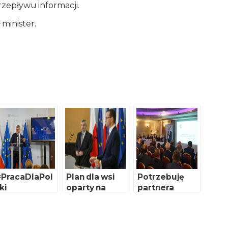
zepływu informacji.
minister.
PracaDlaPol
Plan dla wsi
Potrzebuję
ki
oparty na
partnera
trzech filarach
merytoryczne
go