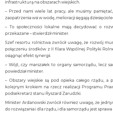
infrastrukturą na obszarach w
– Przed nami wiele lat pracy, ale musimy pamiętać,
zaopatrzenia wsi w wodę, melioracji sięgają dziesięciolec
– To społeczności lokalne mają decydować o rozw
przekazane – stwierdził minister.
Szef resortu rolnictwa zwrócił uwagę, że rozwój mu
połączeniu środków z II filara Wspólnej Polityki Roln
osiągnąć efekt synergii.
– Wójt, czy marszałek to organy samorządu, lecz 
powiedział minister.
– Obszary wiejskie są pod opieka całego rządu, a p
kolejnym krokiem na rzecz realizacji Programu Praw
podsekretarz stanu Ryszard Zarudzki.
Minister Ardanowski zwrócił również uwagę, że je
do rozwiązania i dla rządu, i dla samorządu jest spraw