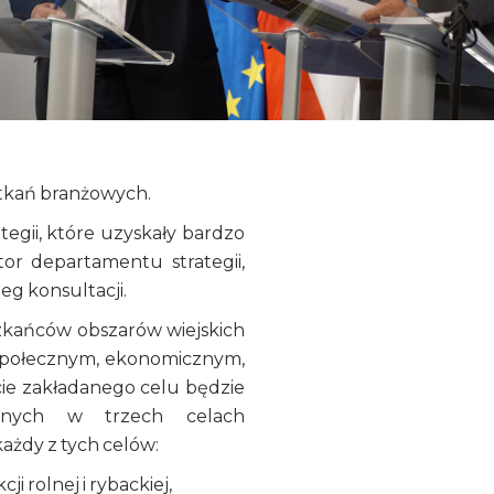
otkań branżowych.
egii, które uzyskały bardzo
or departamentu strategii,
eg konsultacji.
zkańców obszarów wiejskich
społecznym, ekonomicznym,
cie zakładanego celu będzie
owanych w trzech celach
ażdy z tych celów:
i rolnej i rybackiej,