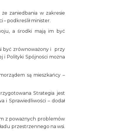
iejskich.
 że zaniedbania w zakresie
i – podkreślił minister.
oju, a środki mają im być
si być zrównoważony i przy
ej i Polityki Spójności można
samorządem są mieszkańcy –
rzygotowana Strategia jest
a i Sprawiedliwości – dodał
dnym z poważnych problemów
a ładu przestrzennego na wsi.