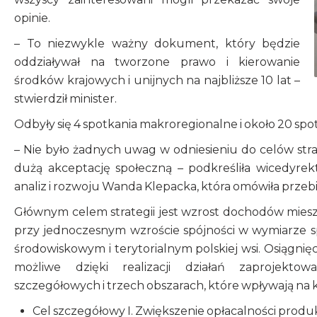
opinie.
– To niezwykle ważny dokument, który będzie
oddziaływał na tworzone prawo i kierowanie
środków krajowych i unijnych na najbliższe 10 lat –
stwierdził minister.
Odbyły się 4 spotkania makroregionalne i około 20 sp
– Nie było żadnych uwag w odniesieniu do celów strat
dużą akceptację społeczną – podkreśliła wicedyrekt
analiz i rozwoju Wanda Klepacka, która omówiła przebi
Głównym celem strategii jest wzrost dochodów mies
przy jednoczesnym wzroście spójności w wymiarze 
środowiskowym i terytorialnym polskiej wsi. Osiągnię
możliwe dzięki realizacji działań zaprojekt
szczegółowych i trzech obszarach, które wpływają na k
Cel szczegółowy I. Zwiększenie opłacalności produkcj