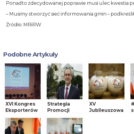
Ponadto zdecydowanej poprawie musi ulec kwestia pr
– Musimy stworzyć sieć informowania gmin – podkreślił 
Źródło: MRiRW
Podobne Artykuły
XVI Kongres
Strategia
XV
#
Eksporterów
Promocji
Jubileuszowa
s
Polskich
Żywności
Konferencja
Programowa
Stowarzyszeni