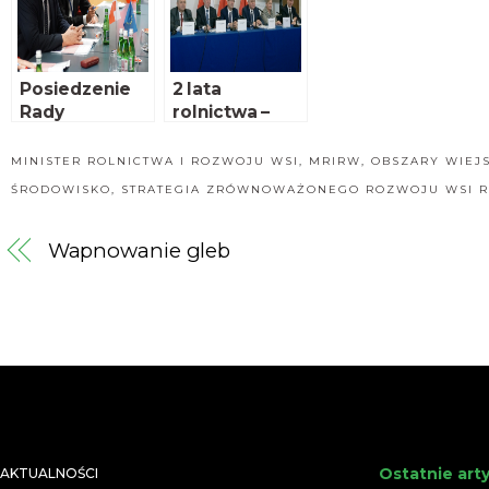
a
Eksporterów
Polskich
Posiedzenie
2 lata
Rady
rolnictwa –
Ministrów
podsumowani
rolnictwa
e
MINISTER ROLNICTWA I ROZWOJU WSI
,
MRIRW
,
OBSZARY WIEJ
państw UE w
ŚRODOWISKO
,
STRATEGIA ZRÓWNOWAŻONEGO ROZWOJU WSI RO
Brukseli
Wapnowanie gleb
Ostatnie art
AKTUALNOŚCI