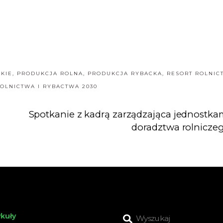
SKIE
,
PRODUKCJA ROLNA
,
PRODUKCJA RYBACKA
,
RESORT ROLNIC
LNICTWA I RYBACTWA 2030
Spotkanie z kadrą zarządzająca jednostka
doradztwa rolnicze
ykuły