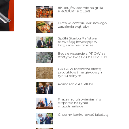
#KupujŚwiadomie na grilla –
PRODUKT POLSKI
Dieta w leczeniu wirusowego
zapalenia wątroby
Spółki Skarbu Państwa
rozważają inwestycje w
biogazownie rolnicze
Będzie wsparcie z PROW za
straty w związku z COVID-19
GK GPW rozszerza ofertę
produktową na giełdowym
rynku rolnym
Posiedzenie AGRIFISH
Prace nad ułatwieniami w
eksporcie na rynki
muzułmańskie
Chcemy konkurować jakością