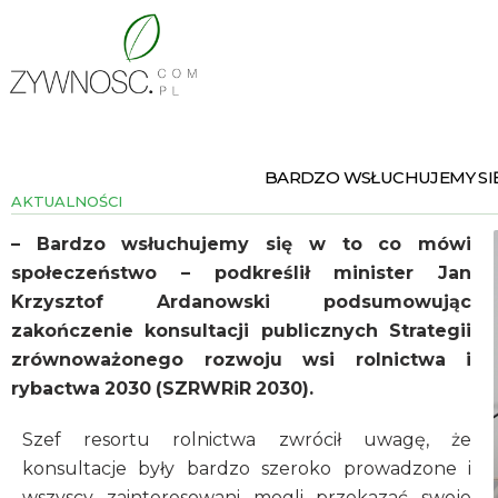
BARDZO WSŁUCHUJEMY SI
AKTUALNOŚCI
– Bardzo wsłuchujemy się w to co mówi
społeczeństwo – podkreślił minister Jan
Krzysztof Ardanowski podsumowując
zakończenie konsultacji publicznych Strategii
zrównoważonego rozwoju wsi rolnictwa i
rybactwa 2030 (SZRWRiR 2030).
Szef resortu rolnictwa zwrócił uwagę, że
konsultacje były bardzo szeroko prowadzone i
wszyscy zainteresowani mogli przekazać swoje