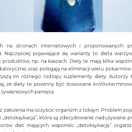
ych na stronach internetowych i proponowanych p
Najczęściej pojawiające się warianty to dieta warzy
produktów, np. na kaszach. Diety te mają kilka wspól
kaloryczne, oraz polegają na eliminacji wielu pokarmów
yszą im różnego rodzaju suplementy diety. Autorzy 
aj, że diety te powinny być stosowane krótkoterminow
ń żywieniowych pamięta.
z założenia ma oczyścić organizm z toksyn. Problem poj
 i „detoksykacja”, które są zdecydowanie nadużywane p
orów diet mających wspomóc „detoksykację” organi