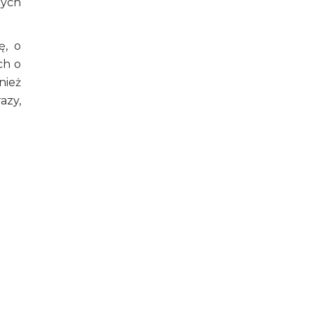
nych
ę, o
ch o
nież
azy,