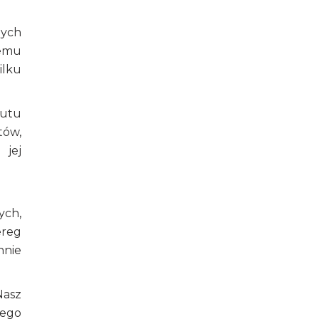
nych
remu
ilku
tutu
tów,
 jej
ych,
ereg
nnie
Nasz
wego