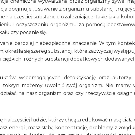
ancja chemiczna wytwarzana przez organizmy żywe, ma
acja obejmuje „usuwanie z organizmu substancji trującyc
 najczęściej substancje uzależniające, takie jak alkohol
tawieniu i oczyszczeniu organizmu za pomocą podstawo
łu czy pocenie się.
wanie bardziej niebezpieczne znaczenie. W tym kontek
, określa się szereg substancji, które zazwyczaj występu
li ciężkich, różnych substancji dodatkowych dodawanyc
duktów wspomagających detoksykację oraz autorzy 
ie toksyn możemy uwolnić swój organizm. Nie mamy 
działać na nasz organizm oraz czy rzeczywiście osiągn
 najczęściej ludzie, którzy chcą zredukować masę ciała 
sz energii, masz słabą koncentrację, problemy z żołądk