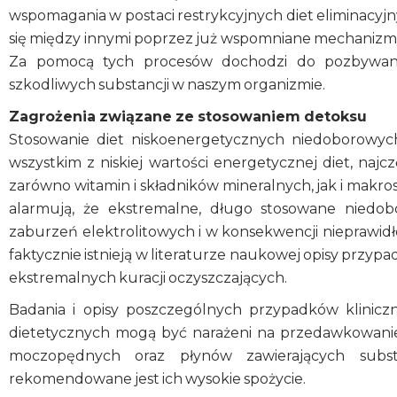
wspomagania w postaci restrykcyjnych diet eliminacyj
się między innymi poprzez już wspomniane mechanizmy 
Za pomocą tych procesów dochodzi do pozbywania 
szkodliwych substancji w naszym organizmie.
Zagrożenia związane ze stosowaniem detoksu
Stosowanie diet niskoenergetycznych niedoborowyc
wszystkim z niskiej wartości energetycznej diet, naj
zarówno witamin i składników mineralnych, jak i makr
alarmują, że ekstremalne, długo stosowane niedo
zaburzeń elektrolitowych i w konsekwencji nieprawidł
faktycznie istnieją w literaturze naukowej opisy prz
ekstremalnych kuracji oczyszczających.
Badania i opisy poszczególnych przypadków klinicz
dietetycznych mogą być narażeni na przedawkowanie
moczopędnych oraz płynów zawierających substa
rekomendowane jest ich wysokie spożycie.