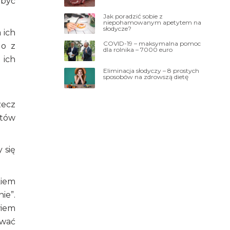
 być
Jak poradzić sobie z
niepohamowanym apetytem na
słodycze?
 ich
COVID-19 – maksymalna pomoc
go z
dla rolnika – 7000 euro
 ich
Eliminacja słodyczy – 8 prostych
sposobów na zdrowszą dietę
zecz
któw
 się
kiem
ie”.
wiem
ować