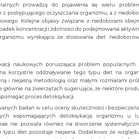
eralnych prowadzą do pojawienia się wielu probl
e z postępującego oczyszczania organizmu, a z niedob
ciowego. Kolejne objawy związane z niedoborami obej
spadek koncentracji i zdolności do podejmowania aktywn
y organizmu wynikająca ze stosowania diet niedoboro
likacji naukowych poruszająca problem popularnych 
ą na korzystne oddziaływanie tego typu diet na orga
aną i niejasną metodologią oraz małymi rozmiarami pró
 głównie na zwierzętach sugerujące, że niektóre prod
wspomagać proces detoksykacji.
anych badań w celu oceny skuteczności i bezpieczeń
owych wspomagających detoksykację organizmu u lu
esie nie pozwala również na stworzenie systematycz
go typu diet pozostaje niejasna. Dodatkowo ze względ