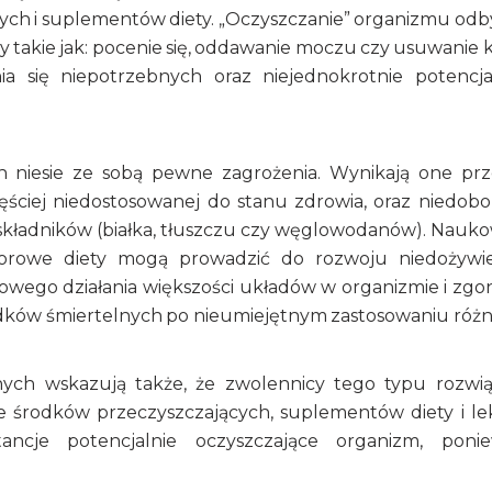
nych i suplementów diety. „Oczyszczanie” organizmu od
takie jak: pocenie się, oddawanie moczu czy usuwanie k
się niepotrzebnych oraz niejednokrotnie potencja
h niesie ze sobą pewne zagrożenia. Wynikają one pr
częściej niedostosowanej do stanu zdrowia, oraz niedob
oskładników (białka, tłuszczu czy węglowodanów). Nauk
borowe diety mogą prowadzić do rozwoju niedożywie
owego działania większości układów w organizmie i zgon
ypadków śmiertelnych po nieumiejętnym zastosowaniu róż
nych wskazują także, że zwolennicy tego typu rozwi
 środków przeczyszczających, suplementów diety i l
ncje potencjalnie oczyszczające organizm, poni