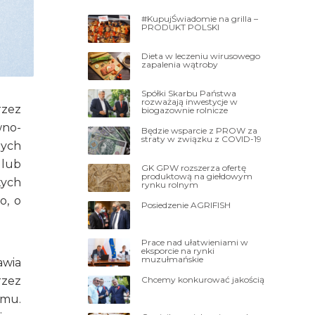
#KupujŚwiadomie na grilla –
PRODUKT POLSKI
Dieta w leczeniu wirusowego
zapalenia wątroby
Spółki Skarbu Państwa
rozważają inwestycje w
rzez
biogazownie rolnicze
wno-
Będzie wsparcie z PROW za
straty w związku z COVID-19
nych
 lub
GK GPW rozszerza ofertę
produktową na giełdowym
tych
rynku rolnym
o, o
Posiedzenie AGRIFISH
Prace nad ułatwieniami w
eksporcie na rynki
muzułmańskie
awia
Chcemy konkurować jakością
rzez
zmu.