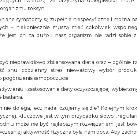
czających twierdzą, że przyczyną dolegliwości może
 organizmu toksyn.
ieniane symptomy są zupełnie niespecyficzne i można na
ych – niekoniecznie muszą mieć cokolwiek wspólne
jest ich za dużo i nasz organizm nie radzi sobie z
yć nieprawidłowo zbilansowana dieta oraz – ogólnie r
lość snu, codzienny stres, niewłaściwy wybór produ
o pogorszenia samopoczucia.
wieniu i zastosowanie diety oczyszczającej, wybierzmy
 badania.
am nie dolega, lecz nadal czujemy się źle? Kolejnym kro
cznej. Kluczowe jest w tym przypadku słowo „regularn
godniu może nie być najlepszym rozwiązaniem, jest bo
 wcześniej aktywność fizyczna była nam obca. Aby zach