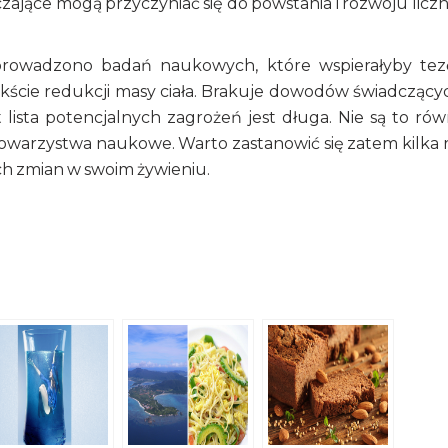
ające mogą przyczyniać się do powstania i rozwoju licz
eprowadzono badań naukowych, które wspierałyby tez
kście redukcji masy ciała. Brakuje dowodów świadczący
lista potencjalnych zagrożeń jest długa. Nie są to rów
warzystwa naukowe. Warto zastanowić się zatem kilka r
h zmian w swoim żywieniu.