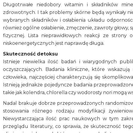
Długotrwałe niedobory witamin i składników min
zdrowotnych. I tak problemy skórne będą wynikały ni
wybranych składników i osłabienia układu odpornoś
również ogólne osłabienie, zmęczenie, zawroty głowy, 
fizycznej. Lista nieprawidłowych reakcji ze stron
niskoenergetycznych jest naprawdę długa.
Skuteczność detoksu
Istnieje niewielka ilość badań i wiarygodnych pub
oczyszczających. Badania kliniczne, które wskazuj
człowieka, najczęściej charakteryzują się skomplikow
Istnieją jednakże pojedyncze badania przeprowadzone
takie jak kolendra, chlorella czy wodorosty nori mogą 
Nadal brakuje dobrze przeprowadzonych randomizow
stosowania różnego rodzaju modyfikacji żywieni
Niewystarczająca ilość prac naukowych w tym zakr
przeglądu literatury, co sprawia, że skuteczność te