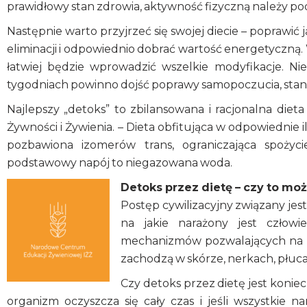
prawidłowy stan zdrowia, aktywność fizyczną należy 
Następnie warto przyjrzeć się swojej diecie – popra
eliminacji i odpowiednio dobrać wartość energetyczną.
łatwiej będzie wprowadzić wszelkie modyfikacje. Ni
tygodniach powinno dojść poprawy samopoczucia, stanu 
Najlepszy „detoks” to zbilansowana i racjonalna diet
Żywności i Żywienia. – Dieta obfitująca w odpowiednie 
pozbawiona izomerów trans, ograniczająca spożyc
podstawowy napój to niegazowana woda.
Detoks przez dietę – czy to mo
Postęp cywilizacyjny związany jest
na jakie narażony jest człowie
mechanizmów pozwalających na po
zachodzą w skórze, nerkach, płuc
Czy detoks przez dietę jest konie
organizm oczyszcza się cały czas i jeśli wszystkie