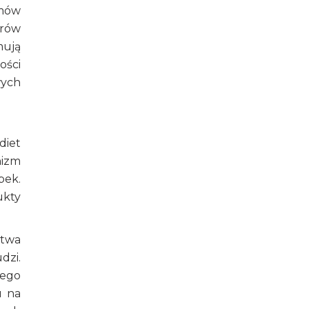
emów
orów
mują
ości
wych
diet
nizm
bek.
ukty
stwa
dzi.
nego
u na