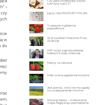
jąca
Czy jajka zwiększają ryzyko
cukrzycy typu 2?
h” –
 czy
Łączy nas PRODUKT POLSKI
wych
Truskawki a glikemia
poposiłkowa
ście
W przyszłości Rzecznik Praw
ją w
Zwierząt
h do
ASF wciąż zagraża polskiej
hodowli trzody chlewnej
diet
Maliny na zdrowie
więc
iemy
Mało znana jagoda kamczacka
Jest pomoc, choć nie ma zgody
na zwiększenie de minimis
oraz
iem,
Nowe przepisy – znakowanie
mięsa flagą kraju pochodzenia