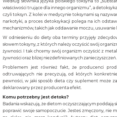
Według słownika języka polskiego toksyna to „subst
właściwości trujące dla innego organizmu”, a detoksyk
czyli toksyn. Z kolei w medycynie toksynami są nazywane
narkotyki, a proces detoksykacji polega na ich ods
mechanizmów, takich jak oddawanie moczu, usuwanie ka
W odniesieniu do diety oba terminy przyjęły zdecydo
słowem toksyny, z których należy oczyścić swój organizm
żywności. I tak chcemy swój organizm oczyścić z meta
żywności oraz bliżej niezdefiniowanych zanieczyszczeń.
Problemem jest również fakt, że producenci pro
odtruwających nie precyzują, od których konkretn
pewności, w jaki sposób dieta czy suplement może za
deklarowany przez producenta efekt.
Komu potrzebny jest detoks?
Badania wskazują, że dietom oczyszczającym poddają się
poprawić swoje samopoczucie. Jesteś zmęczony, nie ma