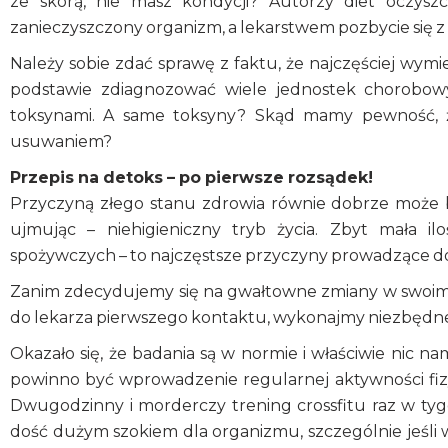
ze skórą, nie masz kondycji? Autorzy diet oczysz
zanieczyszczony organizm, a lekarstwem pozbycie się z
Należy sobie zdać sprawę z faktu, że najczęściej wym
podstawie zdiagnozować wiele jednostek chorobow
toksynami. A same toksyny? Skąd mamy pewność, że 
usuwaniem?
Przepis na detoks – po pierwsze rozsądek!
Przyczyną złego stanu zdrowia równie dobrze może b
ujmując – niehigieniczny tryb życia. Zbyt mała i
spożywczych – to najczęstsze przyczyny prowadzące d
Zanim zdecydujemy się na gwałtowne zmiany w swoim ży
do lekarza pierwszego kontaktu, wykonajmy niezbędne
Okazało się, że badania są w normie i właściwie nic n
powinno być wprowadzenie regularnej aktywności fizy
Dwugodzinny i morderczy trening crossfitu raz w ty
dość dużym szokiem dla organizmu, szczególnie jeśli