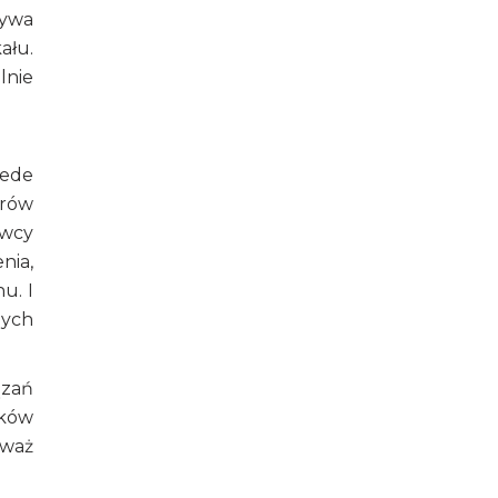
bywa
ału.
lnie
zede
orów
owcy
nia,
u. I
nych
ązań
eków
eważ