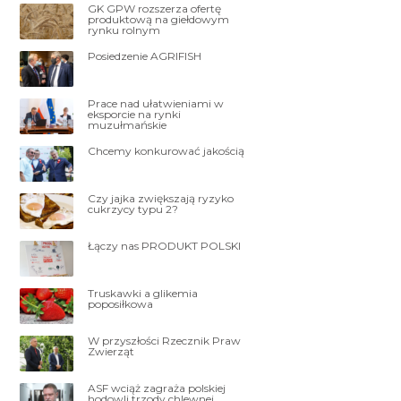
GK GPW rozszerza ofertę
produktową na giełdowym
rynku rolnym
Posiedzenie AGRIFISH
Prace nad ułatwieniami w
eksporcie na rynki
muzułmańskie
Chcemy konkurować jakością
Czy jajka zwiększają ryzyko
cukrzycy typu 2?
Łączy nas PRODUKT POLSKI
Truskawki a glikemia
poposiłkowa
W przyszłości Rzecznik Praw
Zwierząt
ASF wciąż zagraża polskiej
hodowli trzody chlewnej