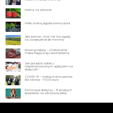
Maliny na zdrowie
Mało znana jagoda kamczacka
Jest pomoc, choć nie ma zgody
na zwiększenie de minimis
Nowe przepisy – znakowanie
mięsa flagą kraju pochodzenia
Jak poradzić sobie z
niepohamowanym apetytem na
słodycze?
COVID-19 – maksymalna pomoc
dla rolnika – 7000 euro
Eliminacja słodyczy – 8 prostych
sposobów na zdrowszą dietę