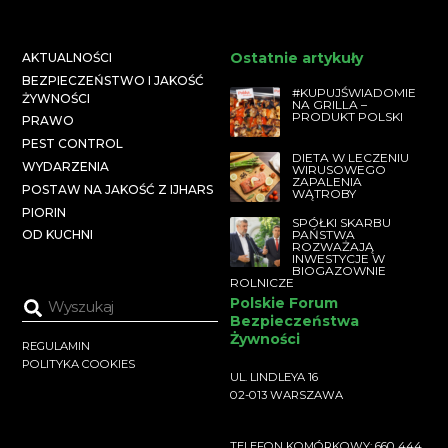
Ostatnie artykuły
AKTUALNOŚCI
BEZPIECZEŃSTWO I JAKOŚĆ
#KUPUJŚWIADOMIE
ŻYWNOŚCI
NA GRILLA –
PRODUKT POLSKI
PRAWO
PEST CONTROL
DIETA W LECZENIU
WYDARZENIA
WIRUSOWEGO
ZAPALENIA
POSTAW NA JAKOŚĆ Z IJHARS
WĄTROBY
PIORIN
SPÓŁKI SKARBU
PAŃSTWA
OD KUCHNI
ROZWAŻAJĄ
INWESTYCJE W
BIOGAZOWNIE
ROLNICZE
Polskie Forum
Bezpieczeństwa
Żywności
REGULAMIN
POLITYKA COOKIES
UL. LINDLEYA 16
02-013 WARSZAWA
TELEFON KOMÓRKOWY: 660 444