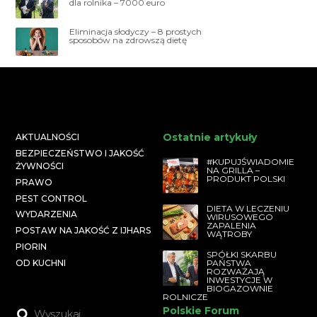
dla rolnika – 7000 euro
Eliminacja słodyczy – 8 prostych
sposobów na zdrowszą dietę
Ostatnie artykuły
AKTUALNOŚCI
BEZPIECZEŃSTWO I JAKOŚĆ
#KUPUJŚWIADOMIE
ŻYWNOŚCI
NA GRILLA –
PRODUKT POLSKI
PRAWO
PEST CONTROL
DIETA W LECZENIU
WYDARZENIA
WIRUSOWEGO
ZAPALENIA
POSTAW NA JAKOŚĆ Z IJHARS
WĄTROBY
PIORIN
SPÓŁKI SKARBU
PAŃSTWA
OD KUCHNI
ROZWAŻAJĄ
INWESTYCJE W
BIOGAZOWNIE
ROLNICZE
Polskie Forum