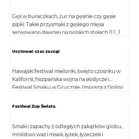
Gęś w buraczkach, żur na gęsinie czy gęsie
pipki. Takie przysmaki z gęsiego mięsa
serwowano dawniej na polskich stołach 11 […]
Ucztować czas zacząć
Hawajski festiwal mielonki, święto czosnku w
Kalifornii, hiszpańska wojna na słodycze i…
Festiwal Smaku w Grucznie. Impreza z Doliny
Dolnej Wisły […]
Festiwal Zup Świata
Smaki i zapachy z odległych zakątków globu,
mnóstwo waz i misek, łyżek, łyżeczek i