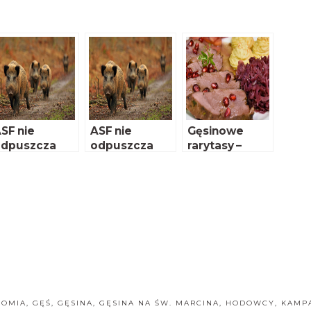
SF nie
ASF nie
Gęsinowe
odpuszcza
odpuszcza
rarytasy –
gotuj z nami!
NOMIA
,
GĘŚ
,
GĘSINA
,
GĘSINA NA ŚW. MARCINA
,
HODOWCY
,
KAMP