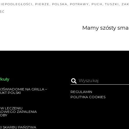
IEPODLEGŁOŚCI
,
PIERZE
,
POLSKA
,
POTRAWY
,
PUCH
,
TUSZKI
,
ZA
ŚĆ
Mamy szósty sma
ykuły
JŚWIADOMIE NA GRILLA –
REGULAMIN
UKT POLSKI
POLITYKA COOKIES
 W LECZENIU
SOWEGO ZAPALENIA
OBY
KI SKARBU PAŃSTWA