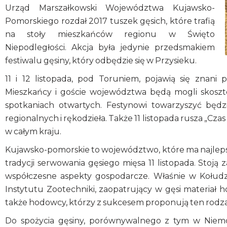
Urząd Marszałkowski Województwa Kujawsko-
Pomorskiego rozdał 2017 tuszek gęsich, które trafią
na stoły mieszkańców regionu w Święto
Niepodległości. Akcja była jedynie przedsmakiem
festiwalu gęsiny, który odbędzie się w Przysieku.
11 i 12 listopada, pod Toruniem, pojawią się znani 
Mieszkańcy i goście województwa będą mogli skoszt
spotkaniach otwartych. Festynowi towarzyszyć będ
regionalnych i rękodzieła. Także 11 listopada rusza „Cza
w całym kraju.
Kujawsko-pomorskie to województwo, które ma najleps
tradycji serwowania gęsiego mięsa 11 listopada. Stoją 
współczesne aspekty gospodarcze. Właśnie w Kołudzi
Instytutu Zootechniki, zaopatrujący w gęsi materiał
także hodowcy, którzy z sukcesem proponują ten rodzaj
Do spożycia gęsiny, porównywalnego z tym w Niemc