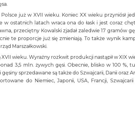
ęsa.
olsce już w XVII wieku. Koniec XX wieku przyniósł je
 w ostatnich latach wraca ona do łask i jest coraz chęt
na, przeciętny Kowalski zjadał zaledwie 17 gramów gę
ie te proporcje już się zmieniają. To także wynik kamp
rząd Marszałkowski.
 XVII wieku. Wyraźny rozkwit produkcji nastąpił w XIX wi
onad 3,5 mln. żywych gęsi. Obecnie, blisko w 100 %, tu
i gęsiny sprzedawane są także do Szwajcarii, Danii oraz Ang
owane do Niemiec, Japonii, USA, Francji, Szwajcarii