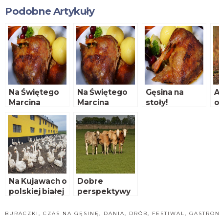
Podobne Artykuły
Na Świętego
Na Świętego
Gęsina na
A
Marcina
Marcina
stoły!
najlepsza jest
najlepsza jest
gęsina!
gęsina!
Na Kujawach o
Dobre
polskiej białej
perspektywy
gęsi
globalnego
popytu na
BURACZKI
,
CZAS NA GĘSINĘ
,
DANIA
,
DRÓB
,
FESTIWAL
,
GASTRO