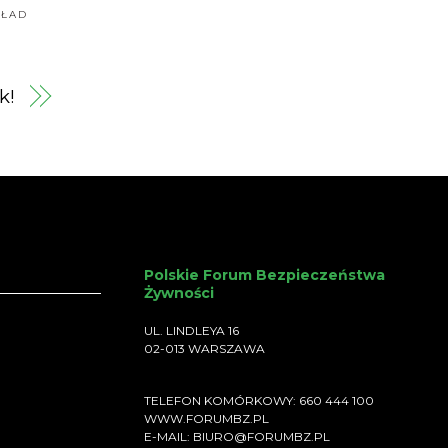
KŁAD
k!
Polskie Forum Bezpieczeństwa
Żywności
UL. LINDLEYA 16
02-013 WARSZAWA
TELEFON KOMÓRKOWY: 660 444 100
WWW.FORUMBZ.PL
E-MAIL: BIURO@FORUMBZ.PL