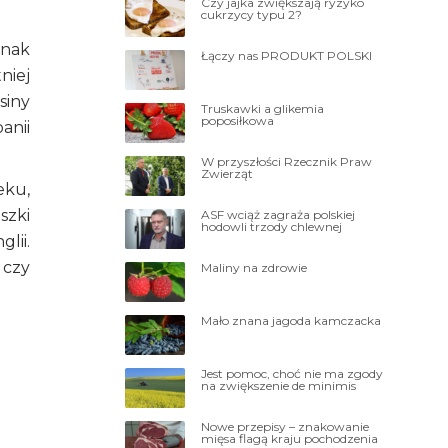
Czy jajka zwiększają ryzyko
cukrzycy typu 2?
dnak
Łączy nas PRODUKT POLSKI
niej
siny
Truskawki a glikemia
poposiłkowa
anii
W przyszłości Rzecznik Praw
Zwierząt
eku,
szki
ASF wciąż zagraża polskiej
hodowli trzody chlewnej
lii.
 czy
Maliny na zdrowie
Mało znana jagoda kamczacka
Jest pomoc, choć nie ma zgody
na zwiększenie de minimis
Nowe przepisy – znakowanie
mięsa flagą kraju pochodzenia