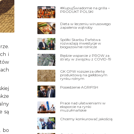
#KupujŚwiadomie na grilla –
PRODUKT POLSKI
Dieta w leczeniu wirusowego
zapalenia wątroby
Spółki Skarbu Państwa
rozważają inwestycje w
rze.
biogazownie rolnicze
ch i
Będzie wsparcie z PROW za
straty w związku z COVID-19
któw
jach
GK GPW rozszerza ofertę
produktową na giełdowym
rynku rolnym
Posiedzenie AGRIFISH
kiej
akże
Prace nad ułatwieniami w
alny
eksporcie na rynki
muzułmańskie
e są
Chcemy konkurować jakością
, bo