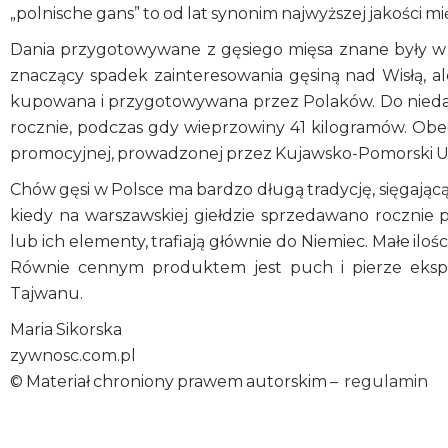
„polnische gans” to od lat synonim najwyższej jakości mi
Dania przygotowywane z gęsiego mięsa znane były w P
znaczący spadek zainteresowania gęsiną nad Wisłą, ale
kupowana i przygotowywana przez Polaków. Do niedaw
rocznie, podczas gdy wieprzowiny 41 kilogramów. Obecn
promocyjnej, prowadzonej przez Kujawsko-Pomorski U
Chów gęsi w Polsce ma bardzo długą tradycję, sięgającą
kiedy na warszawskiej giełdzie sprzedawano rocznie p
lub ich elementy, trafiają głównie do Niemiec. Małe ilośc
Równie cennym produktem jest puch i pierze eksport
Tajwanu.
Maria Sikorska
zywnosc.com.pl
© Materiał chroniony prawem autorskim –
regulamin