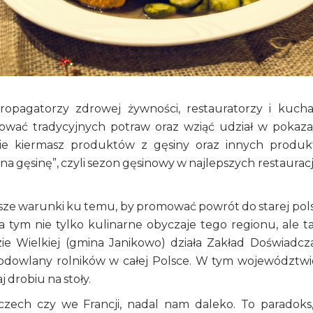
propagatorzy zdrowej żywności, restauratorzy i kucha
ować tradycyjnych potraw oraz wziąć udział w pokaza
zie kiermasz produktów z gęsiny oraz innych produ
s na gęsinę”, czyli sezon gęsinowy w najlepszych restaurac
ze warunki ku temu, by promować powrót do starej pols
za tym nie tylko kulinarne obyczaje tego regionu, ale t
e Wielkiej (gmina Janikowo) działa Zakład Doświadcz
 hodowlany rolników w całej Polsce. W tym województwi
 drobiu na stoły.
zech czy we Francji, nadal nam daleko. To paradoks