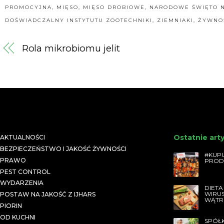
mięso
PROMOCYJNA
,
MIĘSO
,
MIĘSO DROBIOWE
,
NARODOWE ŚWIĘTO N
DOŚWIADCZALNY INSTYTUTU ZOOTECHNIKI
,
ZIEMNIAKI
,
ŻYWNO
Rola mikrobiomu jelit
Ostatnie art
AKTUALNOŚCI
BEZPIECZEŃSTWO I JAKOŚĆ ŻYWNOŚCI
#KUPU
PRAWO
PROD
PEST CONTROL
WYDARZENIA
DIETA
WIRU
POSTAW NA JAKOŚĆ Z IJHARS
WĄTR
PIORIN
OD KUCHNI
SPÓŁ