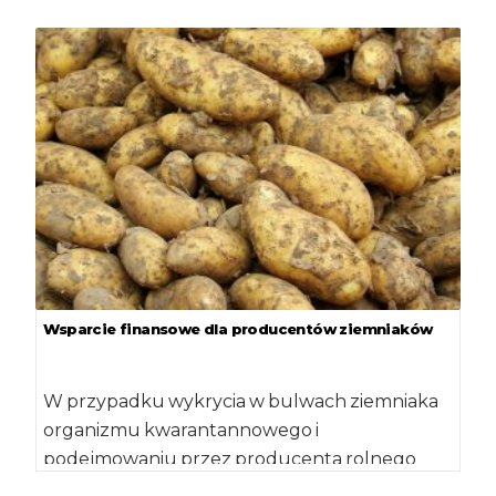
ramach Programu Operacyjnego „Rybactwo i
Morze" w […]
Wsparcie finansowe dla producentów ziemniaków
W przypadku wykrycia w bulwach ziemniaka
organizmu kwarantannowego i
podejmowaniu przez producenta rolnego
właściwych czynności, zgodnych z decyzją