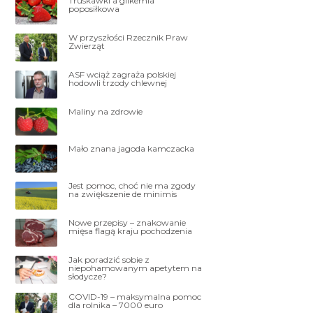
Truskawki a glikemia
poposiłkowa
W przyszłości Rzecznik Praw
Zwierząt
ASF wciąż zagraża polskiej
hodowli trzody chlewnej
Maliny na zdrowie
Mało znana jagoda kamczacka
Jest pomoc, choć nie ma zgody
na zwiększenie de minimis
Nowe przepisy – znakowanie
mięsa flagą kraju pochodzenia
Jak poradzić sobie z
niepohamowanym apetytem na
słodycze?
COVID-19 – maksymalna pomoc
dla rolnika – 7000 euro