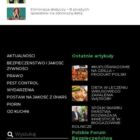
Eliminacja słodyczy – 8 prostych
sposobów na zdrowszą dietę
Ostatnie artykuły
AKTUALNOŚCI
BEZPIECZEŃSTWO I JAKOŚĆ
#KUPUJŚWIADOMIE
ŻYWNOŚCI
NA GRILLA –
PRODUKT POLSKI
PRAWO
PEST CONTROL
DIETA W LECZENIU
WYDARZENIA
WIRUSOWEGO
ZAPALENIA
POSTAW NA JAKOŚĆ Z IJHARS
WĄTROBY
PIORIN
SPÓŁKI SKARBU
PAŃSTWA
OD KUCHNI
ROZWAŻAJĄ
INWESTYCJE W
BIOGAZOWNIE
ROLNICZE
Polskie Forum
Bezpieczeństwa