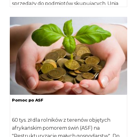
sprzedaży do podmiotów skupujących. Unia
Europejska […]
Pomoc po ASF
60 tys. zł dla rolników z terenów objętych
afrykańskim pomorem świń (ASF) na
"Restrukturyzację małych gospodarstw". Do