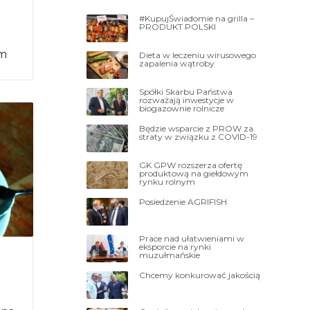
#KupujŚwiadomie na grilla –
PRODUKT POLSKI
ym
Dieta w leczeniu wirusowego
zapalenia wątroby
Spółki Skarbu Państwa
rozważają inwestycje w
biogazownie rolnicze
Będzie wsparcie z PROW za
straty w związku z COVID-19
GK GPW rozszerza ofertę
produktową na giełdowym
rynku rolnym
Posiedzenie AGRIFISH
Prace nad ułatwieniami w
eksporcie na rynki
muzułmańskie
Chcemy konkurować jakością