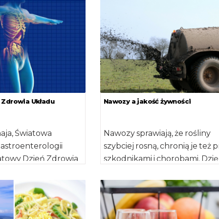
wprowadzanie produktów
uzupełniających do „mleczne
diety swoich […]
 Zdrowia Układu
Nawozy a jakość żywności
aja, Światowa
Nawozy sprawiają, że rośliny
astroenterologii
szybciej rosną, chronią je też 
atowy Dzień Zdrowia
szkodnikami i chorobami. Dzię
mowego. To okazja
nim plony są większe oraz
enia rządom,
wyglądają […]
 przedsiębiorstwom
…]