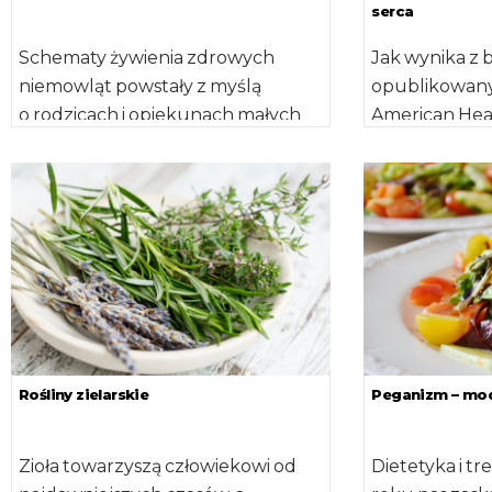
serca
Schematy żywienia zdrowych
Jak wynika z
niemowląt powstały z myślą
opublikowany
o rodzicach i opiekunach małych
American Hear
dzieci, aby ułatwić im prawidłowe
napoje energ
wprowadzanie produktów
na rytm pracy 
uzupełniających do „mlecznej”
diety swoich […]
Rośliny zielarskie
Peganizm – mod
Zioła towarzyszą człowiekowi od
Dietetyka i t