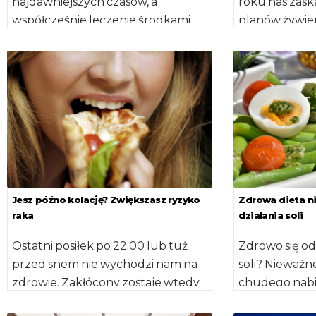
najdawniejszych czasów, a
roku nas zas
współcześnie leczenie środkami
planów żywie
naturalnymi rozwinęło się do
być remedium
metody nazywanej fitoterapią. Z
z nadmierną 
ziół wytwarza […]
proces […]
Jesz późno kolację? Zwiększasz ryzyko
Zdrowa dieta n
raka
działania soli
Ostatni posiłek po 22.00 lub tuż
Zdrowo się od
przed snem nie wychodzi nam na
soli? Nieważne
zdrowie. Zakłócony zostaje wtedy
chudego nabia
naturalny cykl dobowy, co […]
zdrowych rzecz