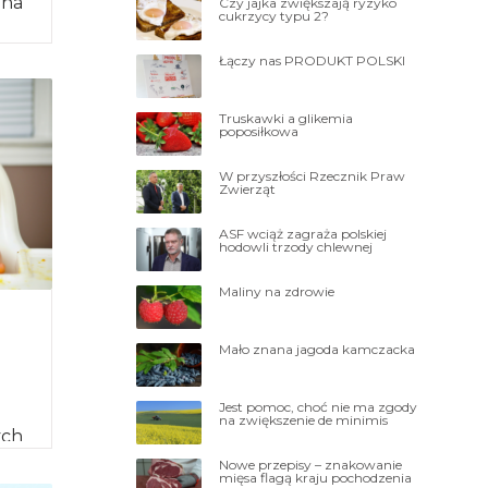
 na
Czy jajka zwiększają ryzyko
cukrzycy typu 2?
ć, że
Łączy nas PRODUKT POLSKI
Truskawki a glikemia
poposiłkowa
W przyszłości Rzecznik Praw
Zwierząt
ASF wciąż zagraża polskiej
hodowli trzody chlewnej
Maliny na zdrowie
Mało znana jagoda kamczacka
Jest pomoc, choć nie ma zgody
na zwiększenie de minimis
ych
owe
Nowe przepisy – znakowanie
mięsa flagą kraju pochodzenia