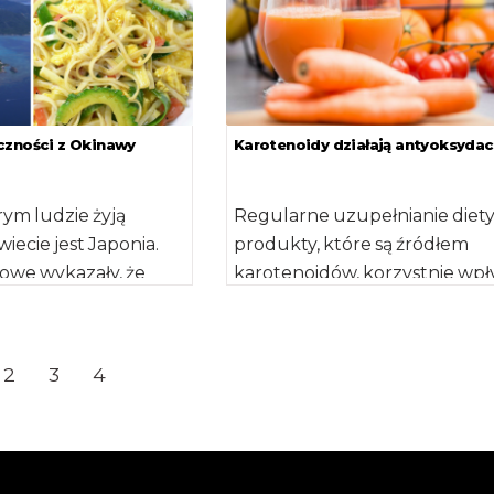
czności z Okinawy
Karotenoidy działają antyoksydac
rym ludzie żyją
Regularne uzupełnianie diety
wiecie jest Japonia.
produkty, które są źródłem
owe wykazały, że
karotenoidów, korzystnie wp
ść Japończycy
na prawidłowe funkcjonowan
 przede wszystkim
organizmu i pomaga w walce z
cznej diecie […]
2
3
4