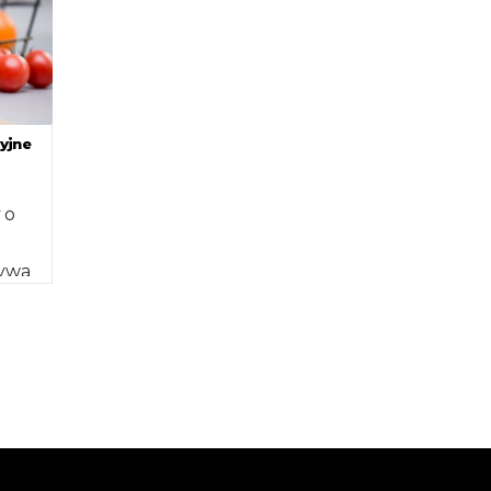
yjne
 o
ływa
ie
 […]