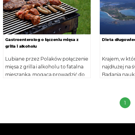
Gastroenterolog o łączeniu mięsa z
Dieta długowie
grilla i alkoholu
Lubiane przez Polaków połączenie
Krajem, w któ
mięsa z grilla i alkoholu to fatalna
najdłużej na ś
mieszanka, mogąca prowadzić do
Badania nauk
zapalenia trzustki lub żołądka – […]
długowieczno
zawdzięczają
swojej specyfi
1