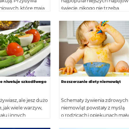
kakują. Przybywa
najpopularniejszych napojów
niowych, które mają
świecie, nikogo nie trzeba
 na walkę
przekonywać. Dość powiedzie
masą ciała, hamować
na świecie […]
ie niweluje szkodliwego
Rozszerzanie diety niemowląt
żywiasz, ale jesz dużo
Schematy żywienia zdrowych
, jak wiele warzyw,
niemowląt powstały z myślą
łu i innych
o rodzicach i opiekunach mał
y jadasz. Jeśli są
dzieci, aby ułatwić im prawidł