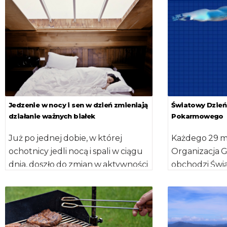
słone, […]
Jedzenie w nocy i sen w dzień zmieniają
Światowy Dzień
działanie ważnych białek
Pokarmowego
Już po jednej dobie, w której
Każdego 29 m
ochotnicy jedli nocą i spali w ciągu
Organizacja G
dnia, doszło do zmian w aktywności
obchodzi Świ
ponad […]
Układu Pokar
do uświadomi
producentom,
handlowym [