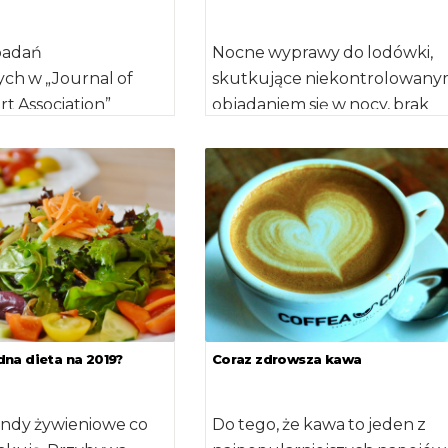
 badań
Nocne wyprawy do lodówki,
ch w „Journal of
skutkujące niekontrolowan
t Association”
objadaniem się w nocy, brak
etyczne źle wpływają
apetytu rano, rezygnacja ze
serca oraz […]
śniadań, zaburzenia snu,
wzmożony apetyt […]
na dieta na 2019?
Coraz zdrowsza kawa
rendy żywieniowe co
Do tego, że kawa to jeden z