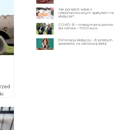
j”
Jak poradzić sobie z
niepohamowanym apetytem na
słodycze?
COVID-19 – maksymalna pomoc
dla rolnika – 7000 euro
Eliminacja słodyczy – 8 prostych
sposobów na zdrowszą dietę
przed
ki