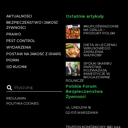
Ostatnie artykuły
AKTUALNOŚCI
BEZPIECZEŃSTWO I JAKOŚĆ
#KUPUJŚWIADOMIE
ŻYWNOŚCI
NA GRILLA –
PRODUKT POLSKI
PRAWO
PEST CONTROL
DIETA W LECZENIU
WYDARZENIA
WIRUSOWEGO
ZAPALENIA
POSTAW NA JAKOŚĆ Z IJHARS
WĄTROBY
PIORIN
SPÓŁKI SKARBU
PAŃSTWA
OD KUCHNI
ROZWAŻAJĄ
INWESTYCJE W
BIOGAZOWNIE
ROLNICZE
Polskie Forum
Bezpieczeństwa
Żywności
REGULAMIN
POLITYKA COOKIES
UL. LINDLEYA 16
02-013 WARSZAWA
TELEFON KOMÓRKOWY: 660 444