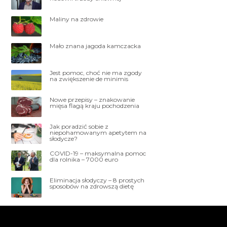
Maliny na zdrowie
Mało znana jagoda kamczacka
Jest pomoc, choć nie ma zgody
na zwiększenie de minimis
Nowe przepisy – znakowanie
mięsa flagą kraju pochodzenia
Jak poradzić sobie z
niepohamowanym apetytem na
słodycze?
COVID-19 – maksymalna pomoc
dla rolnika – 7000 euro
Eliminacja słodyczy – 8 prostych
sposobów na zdrowszą dietę