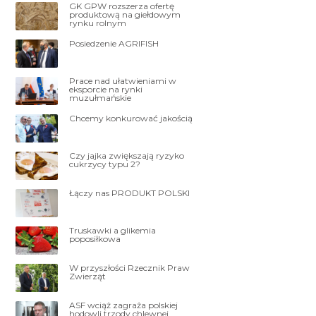
GK GPW rozszerza ofertę
produktową na giełdowym
rynku rolnym
Posiedzenie AGRIFISH
Prace nad ułatwieniami w
eksporcie na rynki
muzułmańskie
Chcemy konkurować jakością
Czy jajka zwiększają ryzyko
cukrzycy typu 2?
Łączy nas PRODUKT POLSKI
Truskawki a glikemia
poposiłkowa
W przyszłości Rzecznik Praw
Zwierząt
ASF wciąż zagraża polskiej
hodowli trzody chlewnej