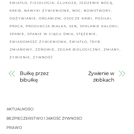
ŚWIATŁO
,
FIZJOLOGIA
,
GLUKOZA
,
JEDZENIE NOCĄ
,
KREW
,
NAWYKI ŻYWIENIOWE
,
NOC
,
NOWOTWORY
,
ODŻYWIANIE
,
ORGANIZM
,
OSOCZE KRWI
,
POSIŁKI
,
PRACA
,
PRODUKCJA BIAŁKA
,
SEN
,
SPALANIE KALORII
,
SPANIE
,
SPANIE W CIĄGU DNIA
,
STĘŻENIE
,
ŚWIADOMOŚĆ ŻYWIENIOWA
,
ŚWIATŁO
,
TRYB
ZMIANOWY
,
ZDROWIE
,
ZEGAR BIOLOGICZNY
,
ZMIANY
,
ŻYWIENIE
,
ŻYWNOŚĆ
Bułkę przez
Żywienie w
bibułkę
żłobkach
AKTUALNOŚCI
BEZPIECZEŃSTWO I JAKOŚĆ ŻYWNOŚCI
PRAWO