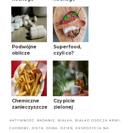
jedzenia
jedzenia
Podwójne
Superfood,
oblicze
czyli co?
selenu i cynku
Chemiczne
Czy picie
zanieczyszcze
zielonej
nia w żywności
herbaty w
okresie ciąży
AKTYWNOŚĆ
,
BADANIE
,
BIAŁKA
,
BIAŁKO OSOCZA KRWI
,
jest
CHOROBY
,
DIETA
,
DOBA
,
DZIEŃ
,
EKSPOZYCJA NA
bezpieczne?