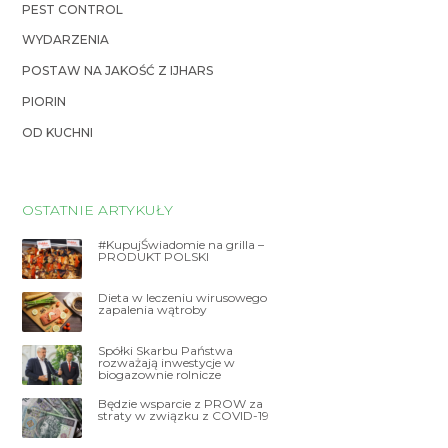
PEST CONTROL
WYDARZENIA
POSTAW NA JAKOŚĆ Z IJHARS
PIORIN
OD KUCHNI
OSTATNIE ARTYKUŁY
#KupujŚwiadomie na grilla –
PRODUKT POLSKI
Dieta w leczeniu wirusowego
zapalenia wątroby
Spółki Skarbu Państwa
rozważają inwestycje w
biogazownie rolnicze
Będzie wsparcie z PROW za
straty w związku z COVID-19