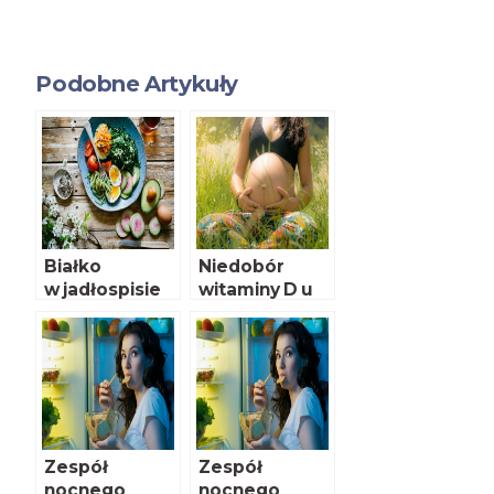
Podobne Artykuły
Białko
Niedobór
w jadłospisie
witaminy D u
ciężarnych
Polek – czy
problem
kończy się
latem?
Zespół
Zespół
nocnego
nocnego