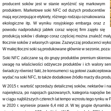
producent soków jest w stanie wyróżnić się markowym
produktem. Marketowe soki NFC od dużych producentów
mają wyczerpujące etykiety, różnego rodzaju oznakowania
ekologiczne itp. W wyniku rosyjskiego embarga oraz z
powodu nadprodukcji jabłek coraz więcej firm zajęło się
produkcją soków i dlatego coraz częściej można znaleźć mał
tłocznie soków z własnych upraw. Zazwyczaj producenci wyko
W małej tłoczni soki są produkowane głównie w sezonie, poza s
Soki NFC zaliczane są do grupy produktów premium skierow
uwagę na właściwości odżywcze produktów i ich walory sens
świadczy również fakt, że konsumenci są gotowi zaakceptowa
wydać na soki NFC, to także dodatkowe źródło marży dla pro
W 2015 r. wartość sprzedaży detalicznej soków, nektarów i n
największa, po napojach gazowanych, kategoria napojów be
w ciągu najbliższych czterech lat tempo wzrostu tego rynku w 
w 2020 r. wyniesie prawie 6,4 mld zł. W tej grupie dynami