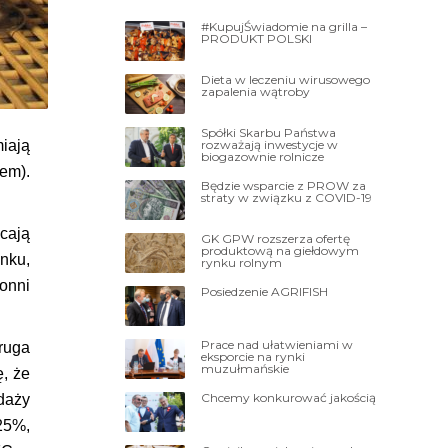
#KupujŚwiadomie na grilla –
PRODUKT POLSKI
Dieta w leczeniu wirusowego
zapalenia wątroby
Spółki Skarbu Państwa
rozważają inwestycje w
iają
biogazownie rolnicze
em).
Będzie wsparcie z PROW za
straty w związku z COVID-19
cają
GK GPW rozszerza ofertę
produktową na giełdowym
nku,
rynku rolnym
onni
Posiedzenie AGRIFISH
Prace nad ułatwieniami w
druga
eksporcie na rynki
muzułmańskie
, że
Chcemy konkurować jakością
edaży
25%,