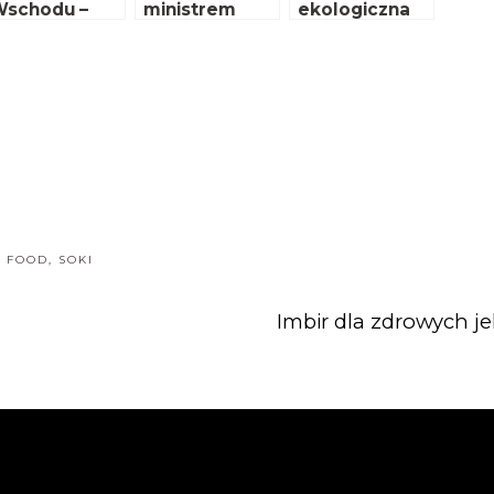
schodu –
ministrem
ekologiczna
ztery lata
Krzysztofem
óźniej
Jurgielem cz.
II
 FOOD
,
SOKI
Imbir dla zdrowych jel