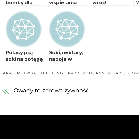
bomby dla
wspieraniu
wróć!
W
zdrowia
rozwoju
c
rolnictwa
p
ekologiczneg
o
Polacy piją
Soki, nektary,
soki na potęgę
napoje w
świetle
aktualnych
ARR
,
EMBARGO
,
JABŁKA
,
NFC
,
PRODUKCJA
,
RYNEK
,
SADY
,
SLOW
wymagań
Owady to zdrowa żywność