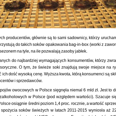
ych producentów, głównie są to sami sadownicy, którzy urucham
rzystują do takich soków opakowania bag-in-box (worki z zawor
ezonem na tyle, na ile pozwalają zasoby jabłek.
anych do najbardziej wymagających konsumentów, którzy zwra
oryczne. O tym, że świeże soki znajdują swoje miejsce na ry
ć ich dość wysoką cenę. Wyższa kwota, którą konsumenci są skł
ducentów i sprzedawców.
apojów owocowych w Polsce sięgnęła niemal 6 mld zł. Jest to 
zalkoholowych w Polsce (pod względem wartości). Szacuje się
Polsce osiągnie średni poziom 1,4 proc. rocznie, a wartość sprz
ka spożycia soków świeżych w latach 2011-2015 wyniosła aż 2