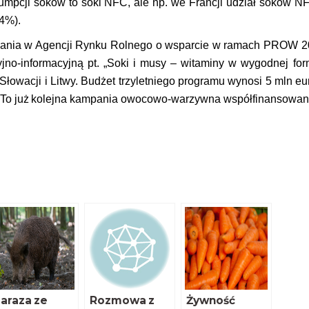
umpcji soków to soki NFC, ale np. we Francji udział soków N
,4%).
kowania w Agencji Rynku Rolnego o wsparcie w ramach PROW 2
no-informacyjną pt.
„Soki i musy – witaminy w wygodnej form
Słowacji i Litwy. Budżet trzyletniego programu wynosi 5 mln eu
. To już kolejna kampania owocowo-warzywna współfinansowan
araza ze
Rozmowa z
Żywność