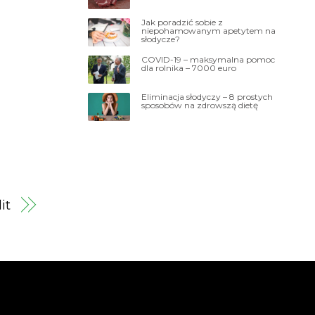
Jak poradzić sobie z
niepohamowanym apetytem na
słodycze?
COVID-19 – maksymalna pomoc
dla rolnika – 7000 euro
Eliminacja słodyczy – 8 prostych
sposobów na zdrowszą dietę
it