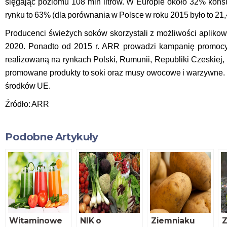
sięgając poziomu 108 mln litrów. W Europie około 32% kons
rynku to 63% (dla porównania w Polsce w roku 2015 było to 21
Producenci świeżych soków skorzystali z możliwości apli
2020. Ponadto od 2015 r. ARR prowadzi kampanię promocyj
realizowaną na rynkach Polski, Rumunii, Republiki Czeskiej, 
promowane produkty to soki oraz musy owocowe i warzywne
środków UE.
Źródło: ARR
Podobne Artykuły
Witaminowe
NIK o
Ziemniaku
Z