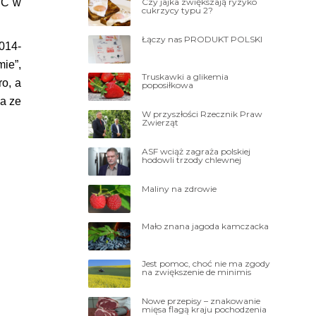
Czy jajka zwiększają ryzyko
FC w
cukrzycy typu 2?
Łączy nas PRODUKT POLSKI
014-
ie”,
Truskawki a glikemia
ro, a
poposiłkowa
a ze
W przyszłości Rzecznik Praw
Zwierząt
ASF wciąż zagraża polskiej
hodowli trzody chlewnej
Maliny na zdrowie
Mało znana jagoda kamczacka
Jest pomoc, choć nie ma zgody
na zwiększenie de minimis
Nowe przepisy – znakowanie
mięsa flagą kraju pochodzenia