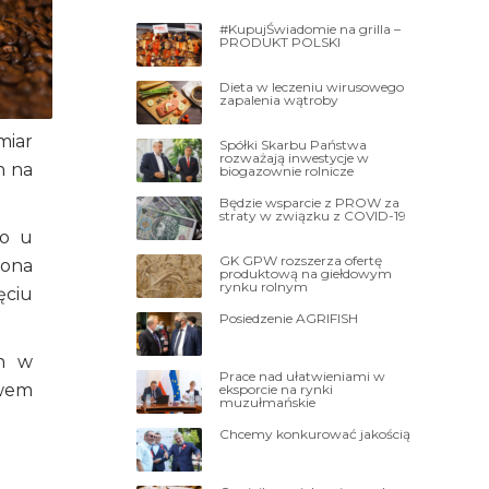
#KupujŚwiadomie na grilla –
PRODUKT POLSKI
Dieta w leczeniu wirusowego
zapalenia wątroby
miar
Spółki Skarbu Państwa
rozważają inwestycje w
h na
biogazownie rolnicze
Będzie wsparcie z PROW za
straty w związku z COVID-19
to u
GK GPW rozszerza ofertę
sona
produktową na giełdowym
rynku rolnym
ęciu
Posiedzenie AGRIFISH
ch w
Prace nad ułatwieniami w
ywem
eksporcie na rynki
muzułmańskie
Chcemy konkurować jakością