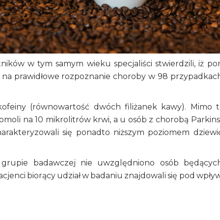
ików w tym samym wieku specjaliści stwierdzili, iż po
la na prawidłowe rozpoznanie choroby w 98 przypadkac
 kofeiny (równowartość dwóch filiżanek kawy). Mimo 
omoli na 10 mikrolitrów krwi, a u osób z chorobą Parkin
harakteryzowali się ponadto niższym poziomem dziewi
w grupie badawczej nie uwzględniono osób będący
jenci biorący udział w badaniu znajdowali się pod wpł