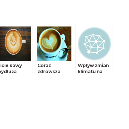
icie kawy
Coraz
Wpływ zmian
ydłuża
zdrowsza
klimatu na
ycie?
kawa
uprawy kawy