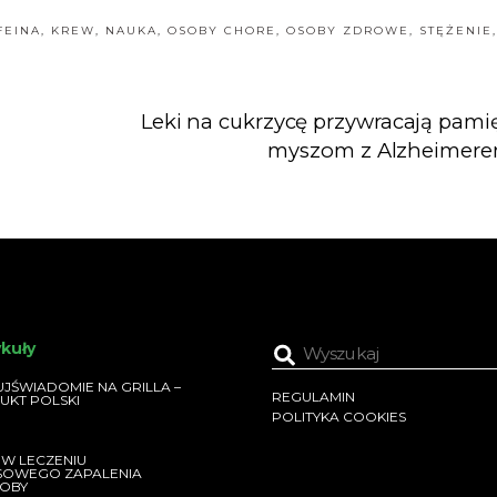
FEINA
,
KREW
,
NAUKA
,
OSOBY CHORE
,
OSOBY ZDROWE
,
STĘŻENIE
,
Leki na cukrzycę przywracają pami
myszom z Alzheimer
ykuły
JŚWIADOMIE NA GRILLA –
REGULAMIN
UKT POLSKI
POLITYKA COOKIES
 W LECZENIU
SOWEGO ZAPALENIA
OBY