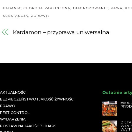
odchudzaniu
na
Parkinsona?
BADANIA
,
CHOROBA PARKINSONA
,
DIAGNOZOWANIE
,
KAWA
,
KO
SUBSTANCJA
,
ZDROWIE
Kardamon – przyprawa uniwersalna
Ostatnie art
AKTUALNOŚCI
BEZPIECZEŃSTWO I JAKOŚĆ ŻYWNOŚCI
#KUPU
PRAWO
PROD
PEST CONTROL
WYDARZENIA
DIETA
WIRU
POSTAW NA JAKOŚĆ Z IJHARS
WĄTR