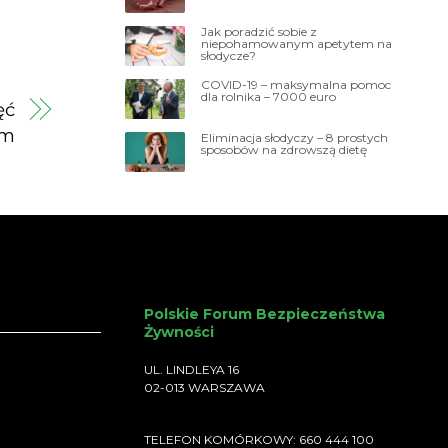
Jak poradzić sobie z
niepohamowanym apetytem na
słodycze?
COVID-19 – maksymalna pomoc
dla rolnika – 7000 euro
ęć
em
Eliminacja słodyczy – 8 prostych
sposobów na zdrowszą dietę
Polskie Forum Bezpieczeństwa
Żywności
UL. LINDLEYA 16
02-013 WARSZAWA
TELEFON KOMÓRKOWY: 660 444 100