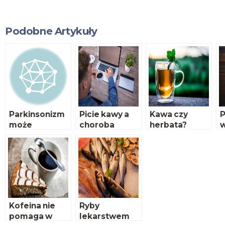
Podobne Artykuły
Parkinsonizm
Picie kawy a
Kawa czy
P
może
choroba
herbata?
w
zaczynać się w
Alzheimera –
ż
jelicie
nowy stan
wiedzy
Kofeina nie
Ryby
pomaga w
lekarstwem