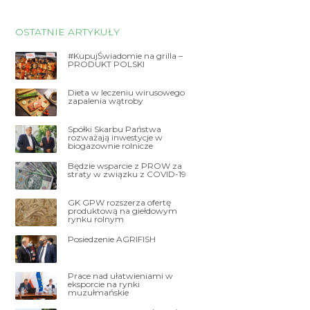
OSTATNIE ARTYKUŁY
#KupujŚwiadomie na grilla –
PRODUKT POLSKI
Dieta w leczeniu wirusowego
zapalenia wątroby
Spółki Skarbu Państwa
rozważają inwestycje w
biogazownie rolnicze
Będzie wsparcie z PROW za
straty w związku z COVID-19
GK GPW rozszerza ofertę
produktową na giełdowym
rynku rolnym
Posiedzenie AGRIFISH
Prace nad ułatwieniami w
eksporcie na rynki
muzułmańskie