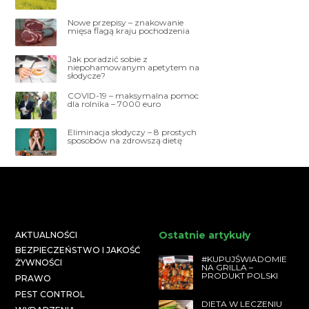
Nowe przepisy – znakowanie
mięsa flagą kraju pochodzenia
Jak poradzić sobie z
niepohamowanym apetytem na
słodycze?
COVID-19 – maksymalna pomoc
dla rolnika – 7000 euro
Eliminacja słodyczy – 8 prostych
sposobów na zdrowszą dietę
Ostatnie artykuły
AKTUALNOŚCI
BEZPIECZEŃSTWO I JAKOŚĆ
#KUPUJŚWIADOMIE
ŻYWNOŚCI
NA GRILLA –
PRODUKT POLSKI
PRAWO
PEST CONTROL
DIETA W LECZENIU