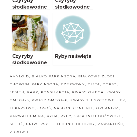
Czy ryby
Czy ryby
słodkowodne
słodkowodne
są źródłem
są źródłem
cennych
cennych
kwasów
kwasów
omega 3?
omega 3?
Czy ryby
Ryby na święta
słodkowodne
są źródłem
cennych
AMYLOID
,
BIAŁKO PARKINSONA
,
BIAŁKOWE ZŁOGI
,
kwasów
CHOROBA PARKINSONA
,
CZERWONY
,
DIETA
,
DORSZ
,
omega 3?
JESIEŃ
,
KARP
,
KONSUMPCJA
,
KWASY OMEGA
,
KWASY
OMEGA-3
,
KWASY OMEGA-6
,
KWASY TŁUSZCZOWE
,
LEK
,
LEKARSTWO
,
ŁOSOŚ
,
NASŁONECZNIENIE
,
ORGANIZM
,
PARWALBUMINA
,
RYBA
,
RYBY
,
SKŁADNIKI ODŻYWCZE
,
ŚLEDŹ
,
UNIWERSYTET TECHNOLOGICZNY
,
ZAWARTOŚĆ
,
ZDROWIE