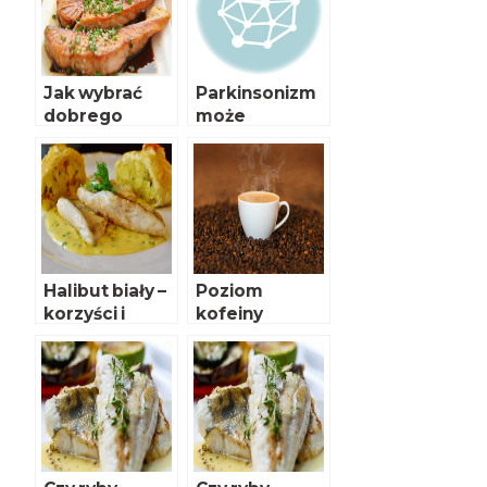
Jak wybrać
Parkinsonizm
dobrego
może
łososia
zaczynać się w
jelicie
Halibut biały –
Poziom
korzyści i
kofeiny
zagrożenia dla
pomocny w
kobiet w ciąży
diagnozie
choroby
Parkinsona