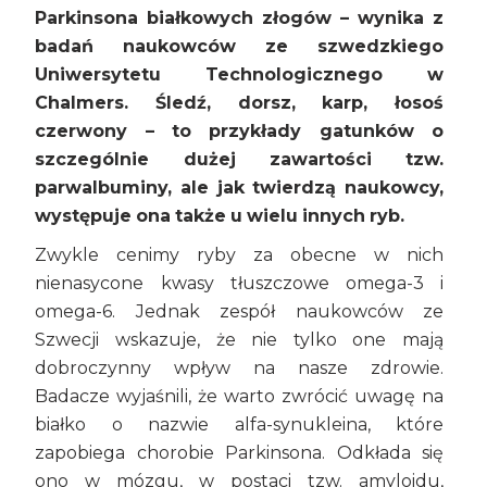
Parkinsona białkowych złogów – wynika z
badań naukowców ze szwedzkiego
Uniwersytetu Technologicznego w
Chalmers. Śledź, dorsz, karp, łosoś
czerwony – to przykłady gatunków o
szczególnie dużej zawartości tzw.
parwalbuminy, ale jak twierdzą naukowcy,
występuje ona także u wielu innych ryb.
Zwykle cenimy ryby za obecne w nich
nienasycone kwasy tłuszczowe omega-3 i
omega-6. Jednak zespół naukowców ze
Szwecji wskazuje, że nie tylko one mają
dobroczynny wpływ na nasze zdrowie.
Badacze wyjaśnili, że warto zwrócić uwagę na
białko o nazwie alfa-synukleina, które
zapobiega chorobie Parkinsona. Odkłada się
ono w mózgu, w postaci tzw. amyloidu,