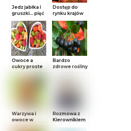
Jedz jabłka i
Dostęp do
gruszki… pięć
rynku krajów
razy w
trzecich dla
tygodniu!
towarów
pochodzenia
roślinnego
Owoce a
Bardzo
cukry proste
zdrowe rośliny
Warzywa i
Rozmowa z
owoce w
Kierownikiem
żywieniu
PAIH w