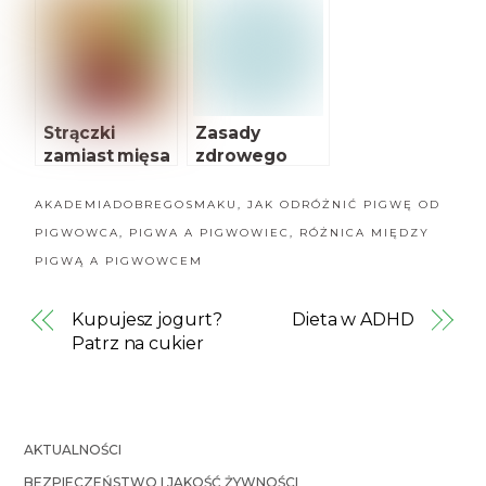
dzieci i
Wietnamie
młodzieży
Strączki
Zasady
zamiast mięsa
zdrowego
żywienia
AKADEMIADOBREGOSMAKU
,
JAK ODRÓŻNIĆ PIGWĘ OD
PIGWOWCA
,
PIGWA A PIGWOWIEC
,
RÓŻNICA MIĘDZY
PIGWĄ A PIGWOWCEM
Kupujesz jogurt?
Dieta w ADHD
Patrz na cukier
AKTUALNOŚCI
BEZPIECZEŃSTWO I JAKOŚĆ ŻYWNOŚCI