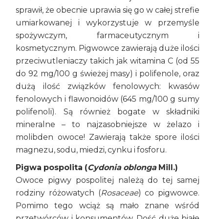
sprawił, że obecnie uprawia się go w całej strefie
umiarkowanej i wykorzystuje w przemyśle
spożywczym, farmaceutycznym i
kosmetycznym. Pigwowce zawierają duże ilości
przeciwutleniaczy takich jak witamina C (od 55
do 92 mg/100 g świeżej masy) i polifenole, oraz
dużą ilość związków fenolowych: kwasów
fenolowych i flawonoidów (645 mg/100 g sumy
polifenoli). Są również bogate w składniki
mineralne – to najzasobniejsze w żelazo i
molibden owoce! Zawierają także spore ilości
magnezu, sodu, miedzi, cynku i fosforu.
Pigwa pospolita (
Cydonia oblonga
Mill.)
Owoce pigwy pospolitej należą do tej samej
rodziny różowatych (
Rosaceae
) co pigwowce.
Pomimo tego wciąż są mało znane wśród
przetwórców i konsumentów. Dość duże białe