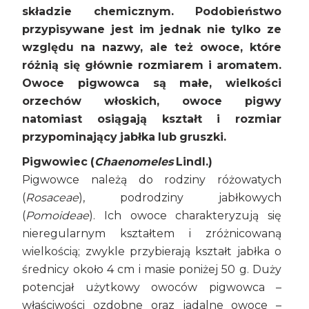
składzie chemicznym. Podobieństwo
przypisywane jest im jednak nie tylko ze
względu na nazwy, ale też owoce, które
różnią się głównie rozmiarem i aromatem.
Owoce pigwowca są małe, wielkości
orzechów włoskich, owoce pigwy
natomiast osiągają kształt i rozmiar
przypominający jabłka lub gruszki.
Pigwowiec (
Chaenomeles
Lindl.)
Pigwowce należą do rodziny różowatych
(
Rosaceae
), podrodziny jabłkowych
(
Pomoideae
). Ich owoce charakteryzują się
nieregularnym kształtem i zróżnicowaną
wielkością; zwykle przybierają kształt jabłka o
średnicy około 4 cm i masie poniżej 50 g. Duży
potencjał użytkowy owoców pigwowca –
właściwości ozdobne oraz jadalne owoce –