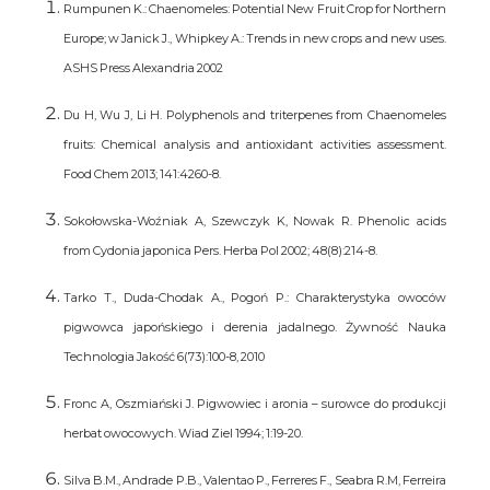
Rumpunen K.: Chaenomeles: Potential New Fruit Crop for Northern
Europe; w Janick J., Whipkey A.: Trends in new crops and new uses.
ASHS Press Alexandria 2002
Du H, Wu J, Li H. Polyphenols and triterpenes from Chaenomeles
fruits: Chemical analysis and antioxidant activities assessment.
Food Chem 2013; 141:4260-8.
Sokołowska-Woźniak A, Szewczyk K, Nowak R. Phenolic acids
from Cydonia japonica Pers. Herba Pol 2002; 48(8):214-8.
Tarko T., Duda-Chodak A., Pogoń P.: Charakterystyka owoców
pigwowca japońskiego i derenia jadalnego. Żywność Nauka
Technologia Jakość 6(73):100-8, 2010
Fronc A, Oszmiański J. Pigwowiec i aronia – surowce do produkcji
herbat owocowych. Wiad Ziel 1994; 1:19-20.
Silva B.M., Andrade P.B., Valentao P., Ferreres F., Seabra R.M, Ferreira