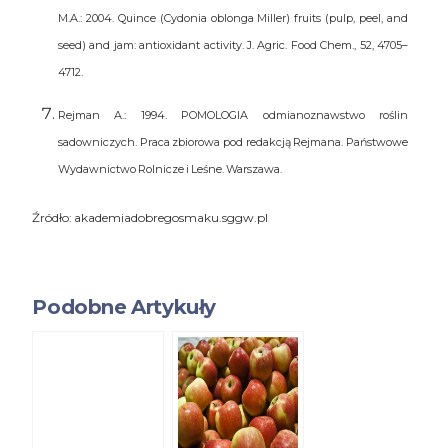
M.A.: 2004. Quince (Cydonia oblonga Miller) fruits (pulp, peel, and
seed) and jam: antioxidant activity. J. Agric. Food Chem., 52, 4705–
4712.
Rejman A.: 1994. POMOLOGIA odmianoznawstwo roślin
sadowniczych. Praca zbiorowa pod redakcją Rejmana. Państwowe
Wydawnictwo Rolnicze i Leśne. Warszawa.
Źródło: akademiadobregosmaku.sggw.pl
Podobne Artykuły