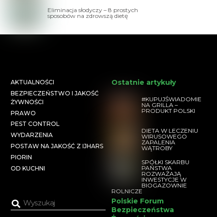
Eliminacja słodyczy – 8 prostych
sposobów na zdrowszą dietę
Ostatnie artykuły
AKTUALNOŚCI
BEZPIECZEŃSTWO I JAKOŚĆ
#KUPUJŚWIADOMIE
ŻYWNOŚCI
NA GRILLA –
PRODUKT POLSKI
PRAWO
PEST CONTROL
DIETA W LECZENIU
WYDARZENIA
WIRUSOWEGO
ZAPALENIA
POSTAW NA JAKOŚĆ Z IJHARS
WĄTROBY
PIORIN
SPÓŁKI SKARBU
PAŃSTWA
OD KUCHNI
ROZWAŻAJĄ
INWESTYCJE W
BIOGAZOWNIE
ROLNICZE
Polskie Forum
Bezpieczeństwa