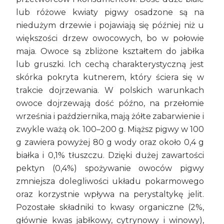
lub różowe kwiaty pigwy osadzone są na
niedużym drzewie i pojawiają się później niż u
większości drzew owocowych, bo w połowie
maja. Owoce są zbliżone kształtem do jabłka
lub gruszki. Ich cechą charakterystyczną jest
skórka pokryta kutnerem, który ściera się w
trakcie dojrzewania. W polskich warunkach
owoce dojrzewają dość późno, na przełomie
września i października, mają żółte zabarwienie i
zwykle ważą ok. 100–200 g. Miąższ pigwy w 100
g zawiera powyżej 80 g wody oraz około 0,4 g
białka i 0,1% tłuszczu. Dzięki dużej zawartości
pektyn (0,4%) spożywanie owoców pigwy
zmniejsza dolegliwości układu pokarmowego
oraz korzystnie wpływa na perystaltykę jelit.
Pozostałe składniki to kwasy organiczne (2%,
głównie kwas jabłkowy, cytrynowy i winowy),