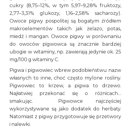
cukry (8,75–12%, w tym 5,97–9,28% fruktozy,
2,77–3,31% glukozy, 1,16–2,58% sacharozy).
Owoce pigwy pospolitej są bogatym źródłem
makroelementów takich jak żelazo, potas,
miedź i mangan. Owoce pigwy w porównaniu
do owoców pigwowca są znacznie bardziej
ubogie w witaminy, np. zawierają jedynie ok. 25
mg/100 g witaminy C.
Pigwa i pigwowiec wbrew podobieństwu nazw
własnych to inne, choć często mylone rośliny.
Pigwowiec to krzew, a pigwa to drzewo.
Najłatwiej przekonać się o różnicach…
smakując. Pigwowce najczęściej
wykorzystywane są jako dodatek do herbaty.
Natomiast z pigwy przygotowuje się przetwory
i nalewki.