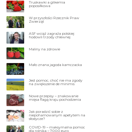
Truskawki a glikemia
poposiłkowa
W przyszłości Rzecznik Praw
Zwierząt
ASF wciąż zagraża polskiej
hodowli trzody chlewnej
Maliny na zdrowie
Mało znana jagoda kamczacka
Jest pomoc, choć nie ma zgody
na zwiększenie de minimis
Nowe przepisy – znakowanie
mięsa flagą kraju pochodzenia
Jak poradzić sobie z
niepohamowanym apetytem na
słodycze?
COVID-19 – maksymalna pomoc
dla rolnika – 7000 euro