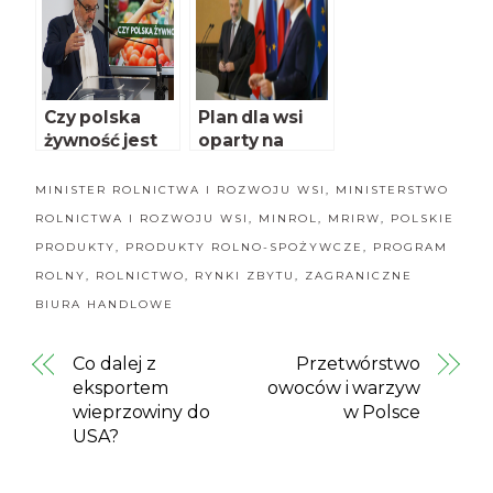
Rybołówstwa
Czy polska
Plan dla wsi
żywność jest
oparty na
droga?
trzech filarach
MINISTER ROLNICTWA I ROZWOJU WSI
,
MINISTERSTWO
ROLNICTWA I ROZWOJU WSI
,
MINROL
,
MRIRW
,
POLSKIE
PRODUKTY
,
PRODUKTY ROLNO-SPOŻYWCZE
,
PROGRAM
ROLNY
,
ROLNICTWO
,
RYNKI ZBYTU
,
ZAGRANICZNE
BIURA HANDLOWE
Co dalej z
Przetwórstwo
eksportem
owoców i warzyw
wieprzowiny do
w Polsce
USA?