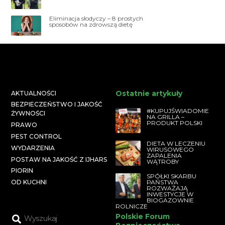
Eliminacja słodyczy – 8 prostych
sposobów na zdrowszą dietę
Ostatnie artykuły
AKTUALNOŚCI
BEZPIECZEŃSTWO I JAKOŚĆ
#KUPUJŚWIADOMIE
ŻYWNOŚCI
NA GRILLA –
PRODUKT POLSKI
PRAWO
PEST CONTROL
DIETA W LECZENIU
WYDARZENIA
WIRUSOWEGO
ZAPALENIA
POSTAW NA JAKOŚĆ Z IJHARS
WĄTROBY
PIORIN
SPÓŁKI SKARBU
PAŃSTWA
OD KUCHNI
ROZWAŻAJĄ
INWESTYCJE W
BIOGAZOWNIE
ROLNICZE
Polskie Forum