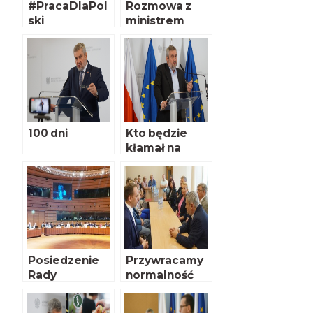
#PracaDlaPol
Rozmowa z
ski
ministrem
Krzysztofem
Jurgielem cz.
II
100 dni
Kto będzie
kłamał na
temat
polskiego
rolnictwa
spotka się z
ostrą reakcją
Posiedzenie
Przywracamy
Rady
normalność
Ministrów UE
ds. Rolnictwa i