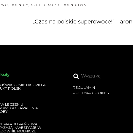
CTWO
,
ROLNICY
,
SZEF RESORTU ROLNICTWA
„Czas na polskie superowoce!” – aron
ykuły
JŚWIADOMIE NA GRILLA –
REGULAMIN
UKT POLSKI
POLITYKA COOKIES
 W LECZENIU
SOWEGO ZAPALENIA
OBY
KI SKARBU PAŃSTWA
AŻAJĄ INWESTYCJE W
AZOWNIE ROLNICZE