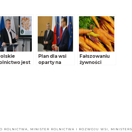
olskie
Plan dla wsi
Fałszowaniu
olnictwo jest
oparty na
żywności
a dobrej
trzech filarach
mówimy
rodze
wspólnie – NIE!
O ROLNICTWA
,
MINISTER ROLNICTWA I ROZWOJU WSI
,
MINISTER