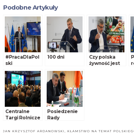
Podobne Artykuły
#PracaDlaPol
100 dni
Czy polska
P
ski
żywność jest
r
droga?
n
d
Centralne
Posiedzenie
Targi Rolnicze
Rady
2020
Ministrów
rolnictwa
JAN KRZYSZTOF ARDANOWSKI
,
KŁAMSTWO NA TEMAT POLSKIEG