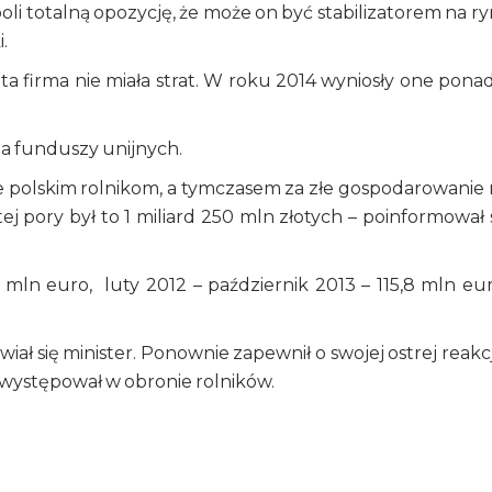
boli totalną opozycję, że może on być stabilizatorem na r
.
 ta firma nie miała strat. W roku 2014 wyniosły one ponad
ia funduszy unijnych.
żne polskim rolnikom, a tymczasem za złe gospodarowanie 
j pory był to 1 miliard 250 mln złotych – poinformował 
 mln euro, luty 2012 – październik 2013 – 115,8 mln eur
iał się minister. Ponownie zapewnił o swojej ostrej reakcj
e występował w obronie rolników.