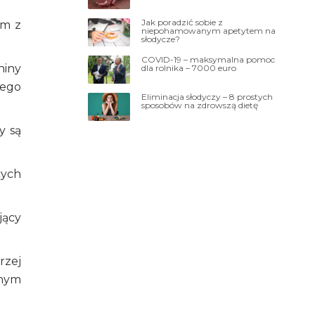
Jak poradzić sobie z
im z
niepohamowanym apetytem na
słodycze?
COVID-19 – maksymalna pomoc
niny
dla rolnika – 7000 euro
iego
Eliminacja słodyczy – 8 prostych
sposobów na zdrowszą dietę
y są
cych
jący
rzej
lnym