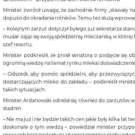
Minister zwrócił uwagę, że zachodnie firmy „stawały na
dopuści do okradania rolników. Temu też służą wprowad
– Kolejnym zarzut dotyczył byłego już sekretarza sta
musiał zając się swoją spółdzielnią mleczarską, w któr
szef resortu.
Minister podkreślił, że prosił senatora o podjęcie s
ogromną wiedzę na temat rynku mleka i doświadczeni
– Odszedł, aby pomóc spółdzielni, aby przezwycię
dostarczających mleko do zakładu – podkreślił minist
takich sytuacjach.
Minister Ardanowski odniósł się również do zarzutów 
stadnin.
– Nie ma już i nie będzie takich cen jakie były kilka lat
doskonale o tym wiedzą – powiedział minister przyp
sprawach koni znalazły się również niektóre osoby odwo