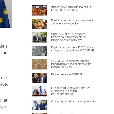
#KupujŚwiadomie na grilla –
PRODUKT POLSKI
Dieta w leczeniu wirusowego
zapalenia wątroby
Spółki Skarbu Państwa
rozważają inwestycje w
biogazownie rolnicze
iają
Będzie wsparcie z PROW za
straty w związku z COVID-19
 Jan
GK GPW rozszerza ofertę
produktową na giełdowym
rynku rolnym
Posiedzenie AGRIFISH
nie.
owe,
Prace nad ułatwieniami w
eksporcie na rynki
muzułmańskie
 lat
Chcemy konkurować jakością
mnym