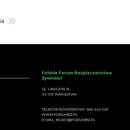
ia
Polskie Forum Bezpieczeństwa
Żywności
UL. LINDLEYA 16
02-013 WARSZAWA
TELEFON KOMÓRKOWY: 660 444 100
WWW.FORUMBZ.PL
E-MAIL: BIURO@FORUMBZ.PL