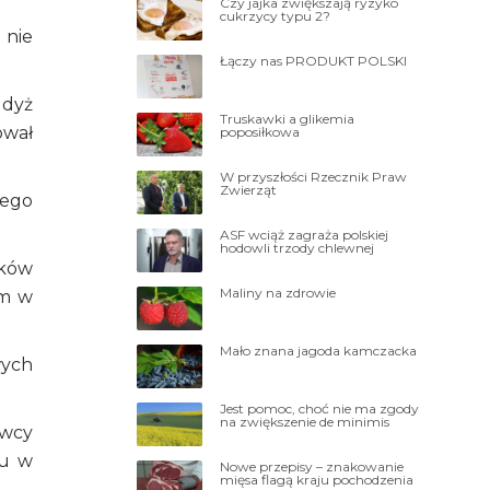
Czy jajka zwiększają ryzyko
cukrzycy typu 2?
 nie
Łączy nas PRODUKT POLSKI
gdyż
Truskawki a glikemia
ował
poposiłkowa
W przyszłości Rzecznik Praw
Zwierząt
jego
ASF wciąż zagraża polskiej
hodowli trzody chlewnej
ików
Maliny na zdrowie
om w
Mało znana jagoda kamczacka
wych
Jest pomoc, choć nie ma zgody
na zwiększenie de minimis
owcy
mu w
Nowe przepisy – znakowanie
mięsa flagą kraju pochodzenia