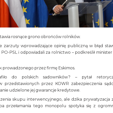
, stawia rosnące grono obrońców rolników.
 że zarzuty wprowadzające opinię publiczną w błąd staw
ję PO-PSL i odpowiadali za rolnictwo – podkreślił minister
błek prowadzonego przez firmę Eskimos.
afiło do polskich sadowników? – pytał retorycz
w przedstawionych przez KOWR zabezpieczenia sąd
nie udzielone jej gwarancje kredytowe.
zenia skupu interwencyjnego, ale dzika prywatyzacja z
próba przełamania tego monopolu spotyka się z ogro