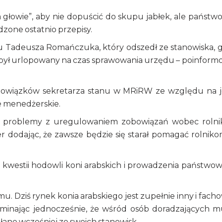
 głowie”, aby nie dopuścić do skupu jabłek, ale państwo
zone ostatnio przepisy.
nu Tadeusza Romańczuka, który odszedł ze stanowiska, 
ej był urlopowany na czas sprawowania urzędu – poinform
ię obowiązków sekretarza stanu w MRiRW ze względu na 
e menedżerskie.
żyć problemy z uregulowaniem zobowiązań wobec roln
er dodając, że zawsze będzie się starał pomagać rolnik
w kwestii hodowli koni arabskich i prowadzenia państwo
 temu. Dziś rynek konia arabskiego jest zupełnie inny i fach
ominając jednocześnie, że wśród osób doradzających 
łane wcześniej ze swoich stanowisk.