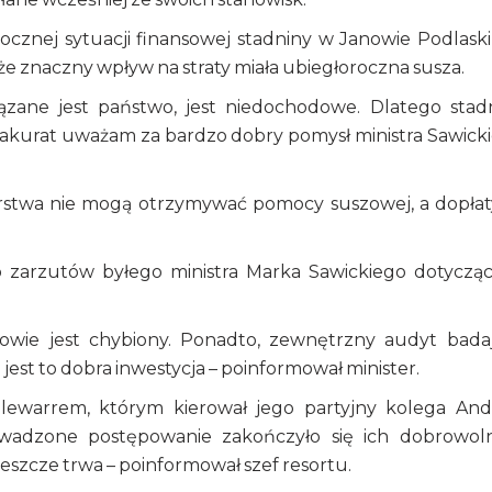
ocznej sytuacji finansowej stadniny w Janowie Podlask
że znaczny wpływ na straty miała ubiegłoroczna susza.
ane jest państwo, jest niedochodowe. Dlatego stad
akurat uważam za bardzo dobry pomysł ministra Sawick
rstwa nie mogą otrzymywać pomocy suszowej, a dopłat
do zarzutów byłego ministra Marka Sawickiego dotyczą
owie jest chybiony. Ponadto, zewnętrzny audyt bada
jest to dobra inwestycja – poinformował minister.
lewarrem, którym kierował jego partyjny kolega And
wadzone postępowanie zakończyło się ich dobrowo
jeszcze trwa – poinformował szef resortu.