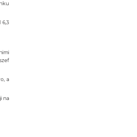
ynku
 6,3
nimi
szef
o, a
i na