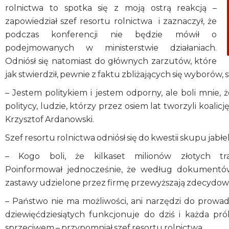
rolnictwa to spotka się z moją ostrą reakcją –
zapowiedział szef resortu rolnictwa i zaznaczył, że
podczas konferencji nie będzie mówił o
podejmowanych w ministerstwie działaniach.
Odniósł się natomiast do głównych zarzutów, które
jak stwierdził, pewnie z faktu zbliżających się wyborów
– Jestem politykiem i jestem odporny, ale boli mnie,
politycy, ludzie, którzy przez osiem lat tworzyli koalic
Krzysztof Ardanowski.
Szef resortu rolnictwa odniósł się do kwestii skupu ja
– Kogo boli, że kilkaset milionów złotych tr
Poinformował jednocześnie, że według dokumentó
zastawy udzielone przez firmę przewyższają zdecydowa
– Państwo nie ma możliwości, ani narzędzi do prowad
dziewięćdziesiątych funkcjonuje do dziś i każda 
sprzeciwem – przypomniał szef resortu rolnictwa.