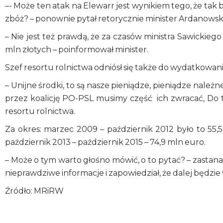
–- Może ten atak na Elewarr jest wynikiem tego, że tak 
zbóż? – ponownie pytał retorycznie minister Ardanowski
– Nie jest też prawdą, że za czasów ministra Sawickiego
mln złotych – poinformował minister.
Szef resortu rolnictwa odniósł się także do wydatkowan
– Unijne środki, to są nasze pieniądze, pieniądze nale
przez koalicję PO-PSL musimy część ich zwracać, Do te
resortu rolnictwa.
Za okres: marzec 2009 – październik 2012 było to 55,5
październik 2013 – październik 2015 – 74,9 mln euro.
– Może o tym warto głośno mówić, o to pytać? – zastanaw
nieprawdziwe informacje i zapowiedział, że dalej będzi
Źródło: MRiRW