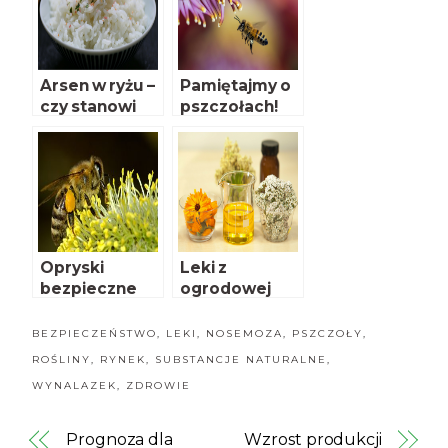
a
Eksporterów
Polskich
Arsen w ryżu –
Pamiętajmy o
czy stanowi
pszczołach!
zagrożenie
dla zdrowia?
Opryski
Leki z
bezpieczne
ogrodowej
dla pszczół
apteki
BEZPIECZEŃSTWO
,
LEKI
,
NOSEMOZA
,
PSZCZOŁY
,
ROŚLINY
,
RYNEK
,
SUBSTANCJE NATURALNE
,
WYNALAZEK
,
ZDROWIE
Prognoza dla
Wzrost produkcji