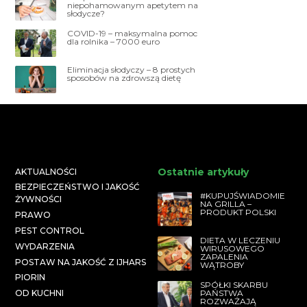
niepohamowanym apetytem na
słodycze?
COVID-19 – maksymalna pomoc
dla rolnika – 7000 euro
Eliminacja słodyczy – 8 prostych
sposobów na zdrowszą dietę
Ostatnie artykuły
AKTUALNOŚCI
BEZPIECZEŃSTWO I JAKOŚĆ
#KUPUJŚWIADOMIE
ŻYWNOŚCI
NA GRILLA –
PRODUKT POLSKI
PRAWO
PEST CONTROL
DIETA W LECZENIU
WYDARZENIA
WIRUSOWEGO
ZAPALENIA
POSTAW NA JAKOŚĆ Z IJHARS
WĄTROBY
PIORIN
SPÓŁKI SKARBU
PAŃSTWA
OD KUCHNI
ROZWAŻAJĄ