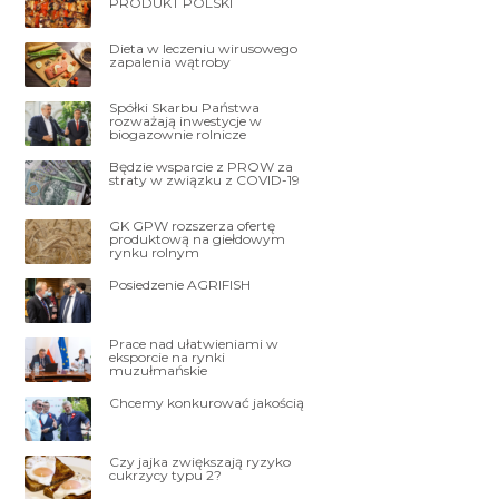
PRODUKT POLSKI
Dieta w leczeniu wirusowego
zapalenia wątroby
Spółki Skarbu Państwa
rozważają inwestycje w
biogazownie rolnicze
Będzie wsparcie z PROW za
straty w związku z COVID-19
GK GPW rozszerza ofertę
produktową na giełdowym
rynku rolnym
Posiedzenie AGRIFISH
Prace nad ułatwieniami w
eksporcie na rynki
muzułmańskie
Chcemy konkurować jakością
Czy jajka zwiększają ryzyko
cukrzycy typu 2?