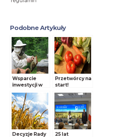
regulamin
Podobne Artykuły
Wsparcie
Przetwórcy na
inwestycji w
start!
przetwórstwi
e – nabór
wniosków
Decyzje Rady
25 lat