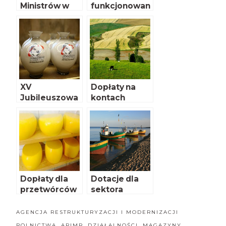
Ministrów w
funkcjonowan
sprawie
ia ARiMR
przewagi
kontraktowej i
suszy
XV
Dopłaty na
Jubileuszowa
kontach
Konferencja
rolników
Programowa
Stowarzyszeni
a
Eksporterów
Polskich
Dopłaty dla
Dotacje dla
przetwórców
sektora
rybackiego
AGENCJA RESTRUKTURYZACJI I MODERNIZACJI
ROLNICTWA
,
ARIMR
,
DZIAŁALNOŚCI
,
MAGAZYNY
,