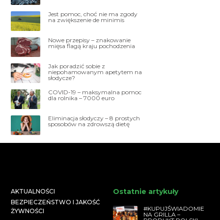
Jest pomoc, choć nie ma zgody
na zwiększenie de minimis
Nowe przepisy – znakowanie
mięsa flagą kraju pochodzenia
Jak poradzić sobie z
niepohamowanym apetytem na
słodycze?
COVID-19 – maksymalna pomoc
dla rolnika – 7000 euro
Eliminacja słodyczy – 8 prostych
sposobów na zdrowszą dietę
Ostatnie artykuły
AKTUALNOŚCI
BEZPIECZEŃSTWO I JAKOŚĆ
#KUPUJŚWIADOMIE
ŻYWNOŚCI
NA GRILLA –