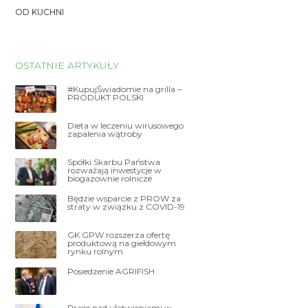
OD KUCHNI
OSTATNIE ARTYKUŁY
#KupujŚwiadomie na grilla –
PRODUKT POLSKI
Dieta w leczeniu wirusowego
zapalenia wątroby
Spółki Skarbu Państwa
rozważają inwestycje w
biogazownie rolnicze
Będzie wsparcie z PROW za
straty w związku z COVID-19
GK GPW rozszerza ofertę
produktową na giełdowym
rynku rolnym
Posiedzenie AGRIFISH
Prace nad ułatwieniami w