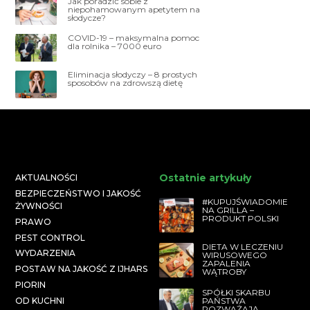
Jak poradzić sobie z
niepohamowanym apetytem na
słodycze?
COVID-19 – maksymalna pomoc
dla rolnika – 7000 euro
Eliminacja słodyczy – 8 prostych
sposobów na zdrowszą dietę
Ostatnie artykuły
AKTUALNOŚCI
BEZPIECZEŃSTWO I JAKOŚĆ
#KUPUJŚWIADOMIE
ŻYWNOŚCI
NA GRILLA –
PRODUKT POLSKI
PRAWO
PEST CONTROL
DIETA W LECZENIU
WYDARZENIA
WIRUSOWEGO
ZAPALENIA
POSTAW NA JAKOŚĆ Z IJHARS
WĄTROBY
PIORIN
SPÓŁKI SKARBU
PAŃSTWA
OD KUCHNI
ROZWAŻAJĄ