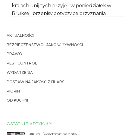
krajach unijnych przyjęli w poniedziałek w
Brukseli przepisy dotyczące przyznania
Ukrainie kolejnych koncesji handlowych, które
[…]
AKTUALNOŚCI
BEZPIECZEŃSTWO I JAKOŚĆ ŻYWNOŚCI
PRAWO
PEST CONTROL
WYDARZENIA
POSTAW NA JAKOŚĆ Z IJHARS
PIORIN
OD KUCHNI
OSTATNIE ARTYKUŁY
#KupujŚwiadomie na grilla –