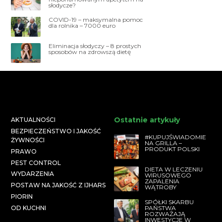
słodycze?
COVID-19 – maksymalna pomoc
dla rolnika – 7000 euro
Eliminacja słodyczy – 8 prostych
sposobów na zdrowszą dietę
Ostatnie artykuły
AKTUALNOŚCI
BEZPIECZEŃSTWO I JAKOŚĆ
#KUPUJŚWIADOMIE
ŻYWNOŚCI
NA GRILLA –
PRODUKT POLSKI
PRAWO
PEST CONTROL
DIETA W LECZENIU
WYDARZENIA
WIRUSOWEGO
ZAPALENIA
POSTAW NA JAKOŚĆ Z IJHARS
WĄTROBY
PIORIN
SPÓŁKI SKARBU
PAŃSTWA
OD KUCHNI
ROZWAŻAJĄ
INWESTYCJE W