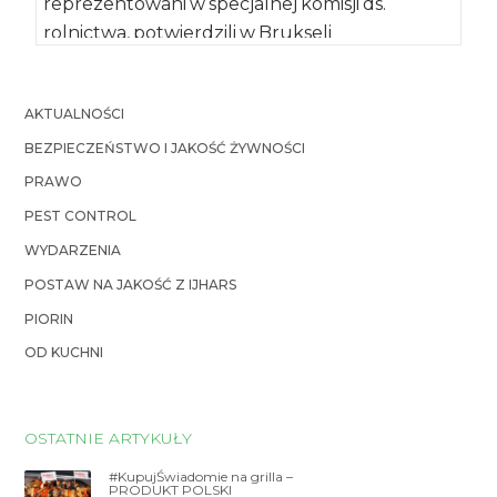
reprezentowani w specjalnej komisji ds.
rolnictwa, potwierdzili w Brukseli
porozumienie w sprawie nowych unijnych
regulacji, dotyczących produkcji […]
AKTUALNOŚCI
BEZPIECZEŃSTWO I JAKOŚĆ ŻYWNOŚCI
PRAWO
PEST CONTROL
WYDARZENIA
POSTAW NA JAKOŚĆ Z IJHARS
PIORIN
OD KUCHNI
OSTATNIE ARTYKUŁY
#KupujŚwiadomie na grilla –
PRODUKT POLSKI