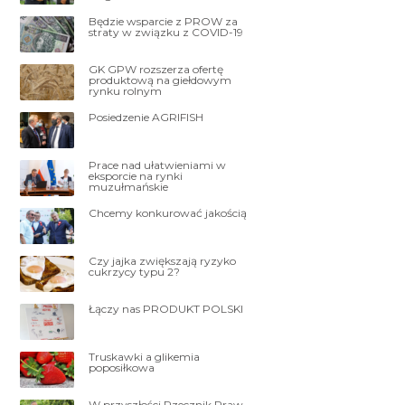
Będzie wsparcie z PROW za
straty w związku z COVID-19
GK GPW rozszerza ofertę
produktową na giełdowym
rynku rolnym
Posiedzenie AGRIFISH
Prace nad ułatwieniami w
eksporcie na rynki
muzułmańskie
Chcemy konkurować jakością
Czy jajka zwiększają ryzyko
cukrzycy typu 2?
Łączy nas PRODUKT POLSKI
Truskawki a glikemia
poposiłkowa
W przyszłości Rzecznik Praw