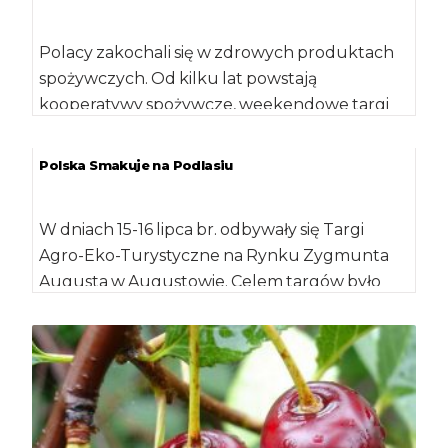
Polacy zakochali się w zdrowych produktach
spożywczych. Od kilku lat powstają
kooperatywy spożywcze, weekendowe targi
śniadaniowe czy lokalne sklepy z żywnością
ekologiczną. […]
Polska Smakuje na Podlasiu
W dniach 15-16 lipca br. odbywały się Targi
Agro-Eko-Turystyczne na Rynku Zygmunta
Augusta w Augustowie. Celem targów było
przede wszystkim […]