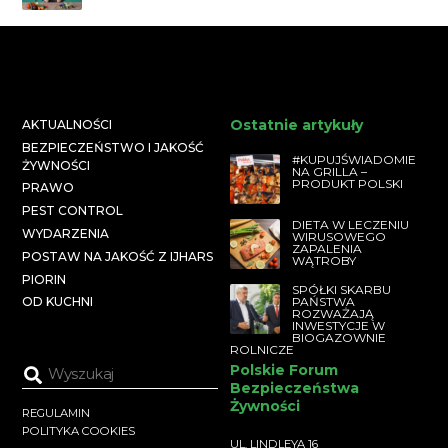
Ostatnie artykuły
AKTUALNOŚCI
BEZPIECZEŃSTWO I JAKOŚĆ
#KUPUJŚWIADOMIE
ŻYWNOŚCI
NA GRILLA –
PRODUKT POLSKI
PRAWO
PEST CONTROL
DIETA W LECZENIU
WYDARZENIA
WIRUSOWEGO
ZAPALENIA
POSTAW NA JAKOŚĆ Z IJHARS
WĄTROBY
PIORIN
SPÓŁKI SKARBU
PAŃSTWA
OD KUCHNI
ROZWAŻAJĄ
INWESTYCJE W
BIOGAZOWNIE
ROLNICZE
Polskie Forum
Bezpieczeństwa
Żywności
REGULAMIN
POLITYKA COOKIES
UL. LINDLEYA 16