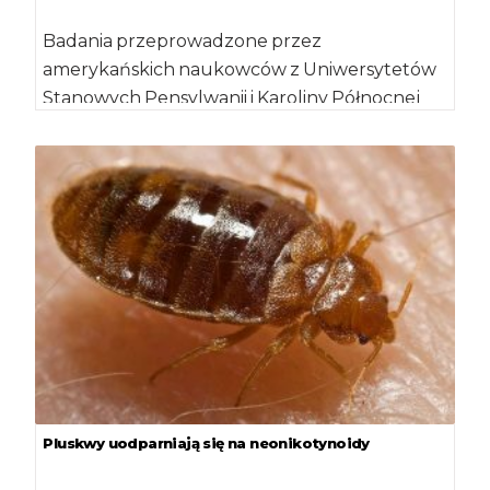
Badania przeprowadzone przez
amerykańskich naukowców z Uniwersytetów
Stanowych Pensylwanii i Karoliny Północnej
dowodzą dużej skuteczności działania
nowego mykoinsektycydu. Preparat ten […]
Pluskwy uodparniają się na neonikotynoidy