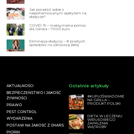
Jak poradzić sobie z
niepohamowanym apetytem na
słodycze?
COVID-19 – maksymalna pomoc
dla rolnika – 7000 euro
Eliminacja słodyczy – 8 prostych
sposobów na zdrowszą dietę
Ostatnie artykuły
AKTUALNOŚCI
BEZPIECZEŃSTWO I JAKOŚĆ
#KUPUJŚWIADOMIE
ŻYWNOŚCI
NA GRILLA –
PRODUKT POLSKI
PRAWO
PEST CONTROL
DIETA W LECZENIU
WYDARZENIA
WIRUSOWEGO
ZAPALENIA
POSTAW NA JAKOŚĆ Z IJHARS
WĄTROBY
PIORIN