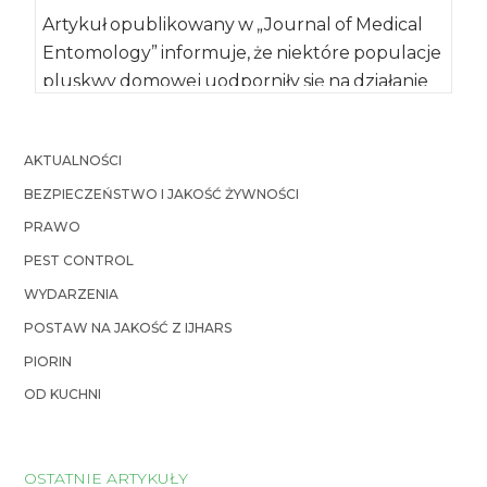
Artykuł opublikowany w „Journal of Medical
Entomology” informuje, że niektóre populacje
pluskwy domowej uodporniły się na działanie
insektycydów z grupy […]
AKTUALNOŚCI
BEZPIECZEŃSTWO I JAKOŚĆ ŻYWNOŚCI
PRAWO
PEST CONTROL
WYDARZENIA
POSTAW NA JAKOŚĆ Z IJHARS
PIORIN
OD KUCHNI
OSTATNIE ARTYKUŁY