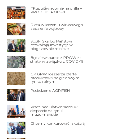
#KupujŚwiadomie na grilla –
PRODUKT POLSKI
Dieta w leczeniu wirusowego
zapalenia wątroby
Spółki Skarbu Państwa
rozważają inwestycje w
biogazownie rolnicze
Będzie wsparcie z PROW za
straty w związku z COVID-19
GK GPW rozszerza ofertę
produktową na giełdowym
rynku rolnym
Posiedzenie AGRIFISH
Prace nad ułatwieniami w
eksporcie na rynki
muzułmańskie
Chcemy konkurować jakością