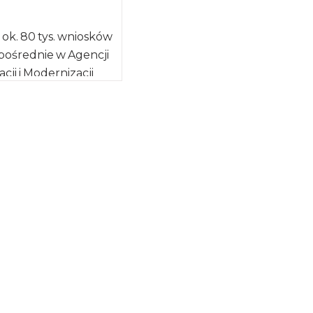
i ok. 80 tys. wniosków
pośrednie w Agencji
cji i Modernizacji
świadczenia
e brak zmian w […]