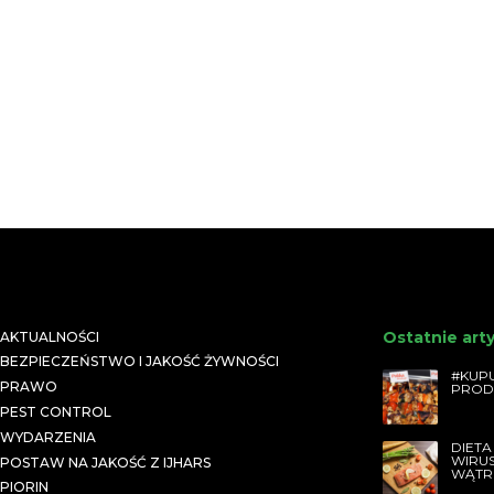
Ostatnie art
AKTUALNOŚCI
BEZPIECZEŃSTWO I JAKOŚĆ ŻYWNOŚCI
#KUPU
PRAWO
PROD
PEST CONTROL
WYDARZENIA
DIETA
WIRU
POSTAW NA JAKOŚĆ Z IJHARS
WĄTR
PIORIN