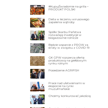
#KupujŚwiadomie na grilla –
PRODUKT POLSKI
Dieta w leczeniu wirusowego
zapalenia wątroby
Spółki Skarbu Państwa
rozważają inwestycje w
biogazownie rolnicze
Będzie wsparcie z PROW za
straty w związku z COVID-19
GK GPW rozszerza ofertę
produktową na giełdowym
rynku rolnym
Posiedzenie AGRIFISH
Prace nad ułatwieniami w
eksporcie na rynki
muzułmańskie
Chcemy konkurować jakością