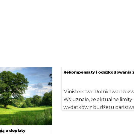
Rekompensaty i odszkodowania 
Ministerstwo Rolnictwa i Roz
Wsi uznało, że aktualne limity
wydatków z budżetu państw
działania przewidziane w ram
bioasekuracji, czyli […]
ją o dopłaty