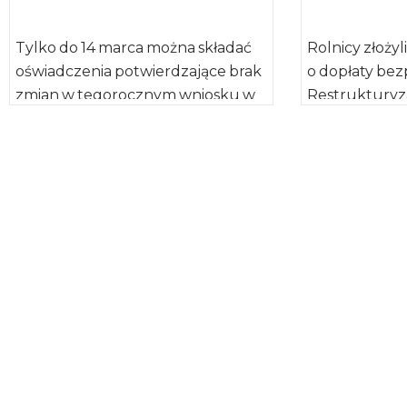
Tylko do 14 marca można składać
Rolnicy złożyl
oświadczenia potwierdzające brak
o dopłaty bez
zmian w tegorocznym wniosku w
Restrukturyza
porównaniu z wnioskiem złożonym
Rolnictwa. O
w 2017 […]
potwierdzając