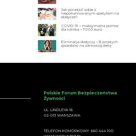
Jak poradzić sobie z
niepohamowanym apetytem na
słodycze?
COVID-19 – maksymalna pomoc
dla rolnika – 7000 euro
Eliminacja słodyczy – 8 prostych
sposobów na zdrowszą dietę
Polskie Forum Bezpieczeństwa
Żywności
UL. LINDLEYA 16
02-013 WARSZAWA
TELEFON KOMÓRKOWY: 660 444 100